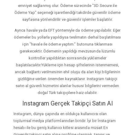
emniyet sağlanmış olur. Ödeme sürecinde "3D Secure ile
Ödeme Yap" seçeneği işaretlendiği takdirde güvenilir ödeme
sayfasına yönlendirilir ve güvenilir işlemler başlatılır.
Ayrıca havale yada EFT yöntemiyle da ödeme yapılabilir. Eğer
ödemeler bu yollarla yapıldıysa teslimatın derhal başlatılması
için "havale ile ödeme yaptım." butonuna tıklanması
gerekecektir. Ödemenin yapıldığı mevzusunda lüzumlu
kontroller yapıldıktan sonrasında yüklemeler
başlatılacaktır.Yükleme için hesap şifrelerinin istenmemesi,
ancak bağlantı verilmesinin ehil oluşu da alan kişi bilgilerinin
gizliliğine verilen önemden kaynaklanır. Instagram takipçi
satın al güvenli hizmetini alanlar hususi bilgilerini vermeden
doğal Türk takipçilere haiz olabilir.
Instagram Gerçek Takipçi Satın Al
Instagram, dünya çapında en oldukça kullanıcısı olan
toplumsal medya platformlarından biridir. İyi bir İnstagram
hesabı ile bu geniş kullanıcı kitlesi arasında müsait En
Güvenilir takipçi satın alma profiline ulaşmak, tanınır ve