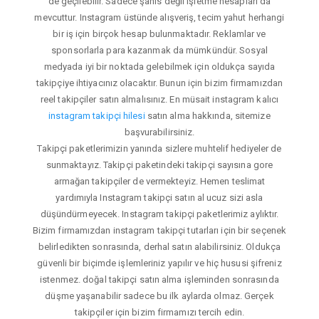
de geçilebilir. Sadece şahıs değil işletme hesapları da
mevcuttur. Instagram üstünde alışveriş, tecim yahut herhangi
bir iş için birçok hesap bulunmaktadır. Reklamlar ve
sponsorlarla para kazanmak da mümkündür. Sosyal
medyada iyi bir noktada gelebilmek için oldukça sayıda
takipçiye ihtiyacınız olacaktır. Bunun için bizim firmamızdan
reel takipçiler satın almalısınız. En müsait instagram kalıcı
instagram takipçi hilesi
satın alma hakkında, sitemize
başvurabilirsiniz.
Takipçi paketlerimizin yanında sizlere muhtelif hediyeler de
sunmaktayız. Takipçi paketindeki takipçi sayısına gore
armağan takipçiler de vermekteyiz. Hemen teslimat
yardımıyla Instagram takipçi satın al ucuz sizi asla
düşündürmeyecek. Instagram takipçi paketlerimiz aylıktır.
Bizim firmamızdan instagram takipçi tutarları için bir seçenek
belirledikten sonrasında, derhal satın alabilirsiniz. Oldukça
güvenli bir biçimde işlemleriniz yapılır ve hiç hususi şifreniz
istenmez. doğal takipçi satın alma işleminden sonrasında
düşme yaşanabilir sadece bu ilk aylarda olmaz. Gerçek
takipçiler için bizim firmamızı tercih edin.