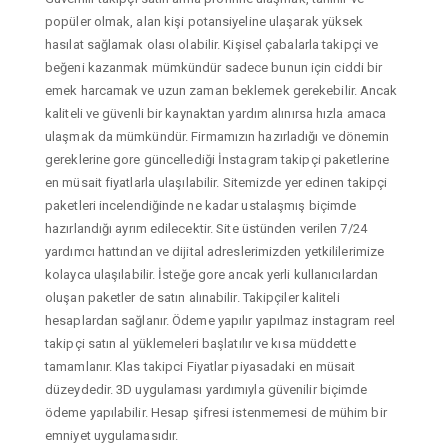
popüler olmak, alan kişi potansiyeline ulaşarak yüksek
hasılat sağlamak olası olabilir. Kişisel çabalarla takipçi ve
beğeni kazanmak mümkündür sadece bunun için ciddi bir
emek harcamak ve uzun zaman beklemek gerekebilir. Ancak
kaliteli ve güvenli bir kaynaktan yardım alınırsa hızla amaca
ulaşmak da mümkündür. Firmamızın hazırladığı ve dönemin
gereklerine gore güncellediği İnstagram takipçi paketlerine
en müsait fiyatlarla ulaşılabilir. Sitemizde yer edinen takipçi
paketleri incelendiğinde ne kadar ustalaşmış biçimde
hazırlandığı ayrım edilecektir. Site üstünden verilen 7/24
yardımcı hattından ve dijital adreslerimizden yetkililerimize
kolayca ulaşılabilir. İsteğe gore ancak yerli kullanıcılardan
oluşan paketler de satın alınabilir. Takipçiler kaliteli
hesaplardan sağlanır. Ödeme yapılır yapılmaz instagram reel
takipçi satın al yüklemeleri başlatılır ve kısa müddette
tamamlanır. Klas takipci Fiyatlar piyasadaki en müsait
düzeydedir. 3D uygulaması yardımıyla güvenilir biçimde
ödeme yapılabilir. Hesap şifresi istenmemesi de mühim bir
emniyet uygulamasıdır.