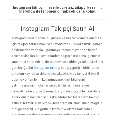
Instagram takipçi hilesi ile ücretsiz takipçi kazanın.
İnsfollow ile fenomen olmak çok daha kolay.
Instagram Takipçi Satın Al
Instagram hesaplarının büyümesi ve keşfet kısmına düşmesi
için takipçi satın almak iyi bir yöntemdir. Bu yolla uzun zaman
beklemeden ve fazla uğraşmaya ihtiyaç duymadan hedef
kesime ulaşılabilir. Her ne kadar takipçi satın alma işleminin
yapılması öneri edilse de bu mevzuda oldukça dikkatli olmak
gerekir. Çünkü
İnstagram takipçi
satışı yaptığını iddia eden
birtakım kaynaklar dolandırıcı çıkabilir. Klas takipci Güvenli
ödeme yöntemlerini kullanmayarak kart bilgilerinin
çalınmasına niçin olanlar çıkabilir. En iyi ihtimalle reel
hesaplarla takipçi sağlanmadığı için takipçi yüklemesi daha
sonra düşmeler olabilir. Başka sitelerden Instagram takipçi
satın al hizmeti alan birçok instagram kullanıcılarının mağdur
olduğu çoğunlukla görülür. insfollow olarak hazırlamış
olduğumuz paketler tamamen reel kullanıcılardan oluşur. Bu