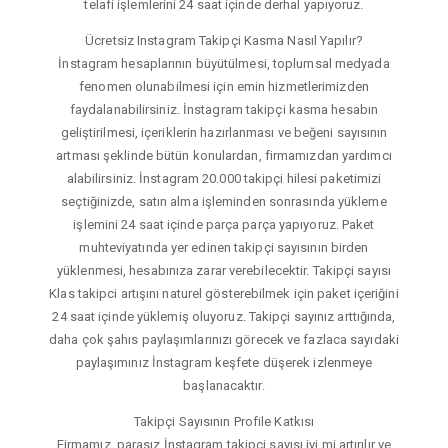
telafi işlemlerini 24 saat içinde derhal yapıyoruz.
Ücretsiz Instagram Takipçi Kasma Nasıl Yapılır?
İnstagram hesaplarının büyütülmesi, toplumsal medyada
fenomen olunabilmesi için emin hizmetlerimizden
faydalanabilirsiniz. İnstagram takipçi kasma hesabın
geliştirilmesi, içeriklerin hazırlanması ve beğeni sayısının
artması şeklinde bütün konulardan, firmamızdan yardımcı
alabilirsiniz. İnstagram 20.000 takipçi hilesi paketimizi
seçtiğinizde, satın alma işleminden sonrasında yükleme
işlemini 24 saat içinde parça parça yapıyoruz. Paket
muhteviyatında yer edinen takipçi sayısının birden
yüklenmesi, hesabınıza zarar verebilecektir. Takipçi sayısı
Klas takipci artışını naturel gösterebilmek için paket içeriğini
24 saat içinde yüklemiş oluyoruz. Takipçi sayınız arttığında,
daha çok şahıs paylaşımlarınızı görecek ve fazlaca sayıdaki
paylaşımınız İnstagram keşfete düşerek izlenmeye
başlanacaktır.
Takipçi Sayısının Profile Katkısı
Firmamız, parasız İnstagram takipçi sayısı iyi mi artırılır ve