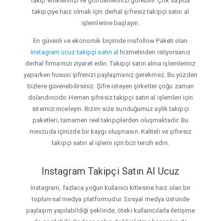
takip ettiklerinizi ve gönderilerinizi görebilir. Çok sayıda
takipçiye haiz olmak için derhal şifresiz takipçi satın al
işlemlerine başlayın.
En güvenli ve ekonomik biçimde insfollow Paketi olan
instagram ucuz takipçi satın al
hizmetinden istiyorsanız
derhal firmamızı ziyaret edin. Takipçi satın alma işlemleriniz
yaparken hususi şifrenizi paylaşmanız gerekmez. Bu yüzden
bizlere güvenebilirsiniz. Şifre isteyen şirketler çoğu zaman
dolandırıcıdır. Hemen şifresiz takipçi satın al işlemleri için
sitemizi inceleyin. Bizim size sunduğumuz aylık takipçi
paketleri, tamamen reel takipçilerden oluşmaktadır. Bu
mevzuda içinizde bir kaygı oluşmasın. Kaliteli ve şifresiz
takipçi satın al işlemi için bizi tercih edin.
Instagram Takipçi Satın Al Ucuz
Instagram, fazlaca yoğun kullanıcı kitlesine haiz olan bir
toplumsal medya platformudur. Sosyal medya üstünde
paylaşım yapılabildiği şeklinde, öteki kullanıcılarla iletişime