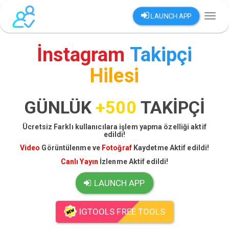
LAUNCH APP
Toggl
naviga
İnstagram
Takipçi
Hilesi
GÜNLÜK
+500
TAKİPÇİ
Ücretsiz Farklı kullanıcılara işlem yapma özelliği aktif
edildi!
Video
Görüntülenme ve
Fotoğraf
Kaydetme Aktif edildi!
Canlı Yayın
İzlenme Aktif edildi!
LAUNCH APP
IGTOOLS FREE TOOLS