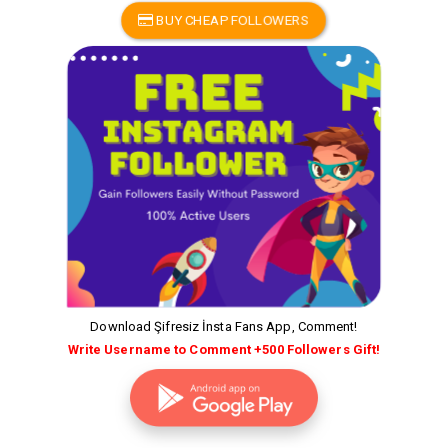
BUY CHEAP FOLLOWERS
Download Şifresiz İnsta Fans App, Comment!
Write Username to Comment +500 Followers Gift!