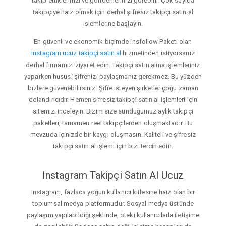
takip ettiklerinizi ve gönderilerinizi görebilir. Çok sayıda
takipçiye haiz olmak için derhal şifresiz takipçi satın al
işlemlerine başlayın.
En güvenli ve ekonomik biçimde insfollow Paketi olan
instagram ucuz takipçi satın al
hizmetinden istiyorsanız
derhal firmamızı ziyaret edin. Takipçi satın alma işlemleriniz
yaparken hususi şifrenizi paylaşmanız gerekmez. Bu yüzden
bizlere güvenebilirsiniz. Şifre isteyen şirketler çoğu zaman
dolandırıcıdır. Hemen şifresiz takipçi satın al işlemleri için
sitemizi inceleyin. Bizim size sunduğumuz aylık takipçi
paketleri, tamamen reel takipçilerden oluşmaktadır. Bu
mevzuda içinizde bir kaygı oluşmasın. Kaliteli ve şifresiz
takipçi satın al işlemi için bizi tercih edin.
Instagram Takipçi Satın Al Ucuz
Instagram, fazlaca yoğun kullanıcı kitlesine haiz olan bir
toplumsal medya platformudur. Sosyal medya üstünde
paylaşım yapılabildiği şeklinde, öteki kullanıcılarla iletişime