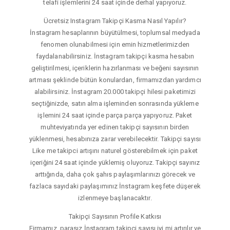
telafi işlemlerini 24 saat içinde derhal yapıyoruz.
Ücretsiz Instagram Takipçi Kasma Nasıl Yapılır?
İnstagram hesaplarının büyütülmesi, toplumsal medyada
fenomen olunabilmesi için emin hizmetlerimizden
faydalanabilirsiniz. İnstagram takipçi kasma hesabın
geliştirilmesi, içeriklerin hazırlanması ve beğeni sayısının
artması şeklinde bütün konulardan, firmamızdan yardımcı
alabilirsiniz. İnstagram 20.000 takipçi hilesi paketimizi
seçtiğinizde, satın alma işleminden sonrasında yükleme
işlemini 24 saat içinde parça parça yapıyoruz. Paket
muhteviyatında yer edinen takipçi sayısının birden
yüklenmesi, hesabınıza zarar verebilecektir. Takipçi sayısı
Like me takipci artışını naturel gösterebilmek için paket
içeriğini 24 saat içinde yüklemiş oluyoruz. Takipçi sayınız
arttığında, daha çok şahıs paylaşımlarınızı görecek ve
fazlaca sayıdaki paylaşımınız İnstagram keşfete düşerek
izlenmeye başlanacaktır.
Takipçi Sayısının Profile Katkısı
Firmamız, parasız İnstagram takipçi sayısı iyi mi artırılır ve