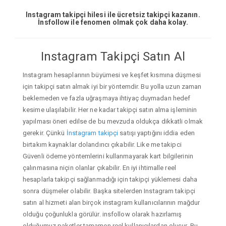
Instagram takipçi hilesi ile ücretsiz takipçi kazanın.
İnsfollow ile fenomen olmak çok daha kolay.
Instagram Takipçi Satın Al
Instagram hesaplarının büyümesi ve keşfet kısmına düşmesi
için takipçi satın almak iyi bir yöntemdir. Bu yolla uzun zaman
beklemeden ve fazla uğraşmaya ihtiyaç duymadan hedef
kesime ulaşılabilir. Her ne kadar takipçi satın alma işleminin
yapılması öneri edilse de bu mevzuda oldukça dikkatli olmak
gerekir. Çünkü
İnstagram takipçi
satışı yaptığını iddia eden
birtakım kaynaklar dolandırıcı çıkabilir. Like me takipci
Güvenli ödeme yöntemlerini kullanmayarak kart bilgilerinin
çalınmasına niçin olanlar çıkabilir. En iyi ihtimalle reel
hesaplarla takipçi sağlanmadığı için takipçi yüklemesi daha
sonra düşmeler olabilir. Başka sitelerden Instagram takipçi
satın al hizmeti alan birçok instagram kullanıcılarının mağdur
olduğu çoğunlukla görülür. insfollow olarak hazırlamış
olduğumuz paketler tamamen reel kullanıcılardan oluşur. Bu