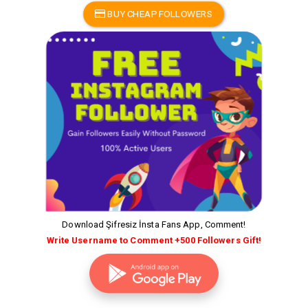
BUY CHEAP FOLLOWERS
Download Şifresiz İnsta Fans App, Comment!
Write Username to Comment +500 Followers Gift!