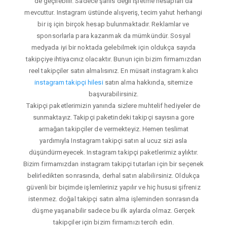
de geçilebilir. Sadece şahıs değil işletme hesapları da
mevcuttur. Instagram üstünde alışveriş, tecim yahut herhangi
bir iş için birçok hesap bulunmaktadır. Reklamlar ve
sponsorlarla para kazanmak da mümkündür. Sosyal
medyada iyi bir noktada gelebilmek için oldukça sayıda
takipçiye ihtiyacınız olacaktır. Bunun için bizim firmamızdan
reel takipçiler satın almalısınız. En müsait instagram kalıcı
instagram takipçi hilesi
satın alma hakkında, sitemize
başvurabilirsiniz.
Takipçi paketlerimizin yanında sizlere muhtelif hediyeler de
sunmaktayız. Takipçi paketindeki takipçi sayısına gore
armağan takipçiler de vermekteyiz. Hemen teslimat
yardımıyla Instagram takipçi satın al ucuz sizi asla
düşündürmeyecek. Instagram takipçi paketlerimiz aylıktır.
Bizim firmamızdan instagram takipçi tutarları için bir seçenek
belirledikten sonrasında, derhal satın alabilirsiniz. Oldukça
güvenli bir biçimde işlemleriniz yapılır ve hiç hususi şifreniz
istenmez. doğal takipçi satın alma işleminden sonrasında
düşme yaşanabilir sadece bu ilk aylarda olmaz. Gerçek
takipçiler için bizim firmamızı tercih edin.