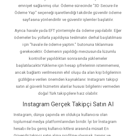
emniyet sağlanmış olur. Ödeme sürecinde "3D Secure ile
Ödeme Yap" seçeneği işaretlendiği takdirde güvenilir ödeme
sayfasına yönlendirilir ve güvenilir işlemler başlatılır.
Ayrıca havale yada EFT yöntemiyle da ödeme yapılabilir. Eğer
ödemeler bu yollarla yapıldıysa teslimatın derhal başlatılması
için "havale ile ödeme yaptım." butonuna tıklanması
gerekecektir. Ödemenin yapıldığı mevzusunda lüzumlu
kontroller yapıldıktan sonrasında yüklemeler
başlatılacaktır.Yükleme için hesap şifrelerinin istenmemesi,
ancak bağlantı verilmesinin ehil oluşu da alan kişi bilgilerinin
gizliliğine verilen önemden kaynaklanır. Instagram takipçi
satın al güvenli hizmetini alanlar hususi bilgilerini vermeden
doğal Türk takipçilere haiz olabilir.
Instagram Gerçek Takipçi Satın Al
Instagram, dünya çapında en oldukça kullanıcısı olan
toplumsal medya platformlarından biridir. İyi bir İnstagram
hesabı ile bu geniş kullanıcı kitlesi arasında müsait En
Güvenilir takipçi satın alma profiline ulaşmak, tanınır ve