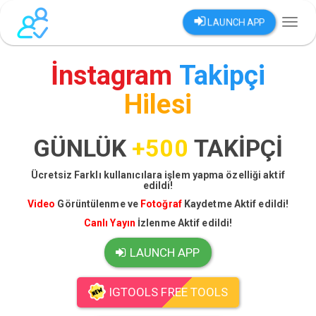
LAUNCH APP
Toggl
naviga
İnstagram
Takipçi
Hilesi
GÜNLÜK
+500
TAKİPÇİ
Ücretsiz Farklı kullanıcılara işlem yapma özelliği aktif
edildi!
Video
Görüntülenme ve
Fotoğraf
Kaydetme Aktif edildi!
Canlı Yayın
İzlenme Aktif edildi!
LAUNCH APP
IGTOOLS FREE TOOLS