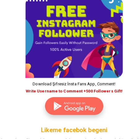
Download Şifresiz İnsta Fans App, Comment!
Write Username to Comment +500 Followers Gift!
Likeme facebok begeni