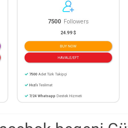
7500
Followers
24.99 $
BUY NOW
HAVALE/EFT
7500
Adet Türk Takipçi
Hızlı
Teslimat
7/24 Whatsapp
Destek Hizmeti