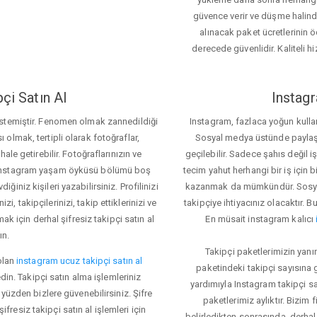
güvence verir ve düşme halinde 
alınacak paket ücretlerinin 
derecede güvenlidir. Kaliteli hi
çi Satın Al
Instagr
 istemiştir. Fenomen olmak zannedildiği
Instagram, fazlaca yoğun kulla
ı olmak, tertipli olarak fotoğraflar,
Sosyal medya üstünde paylaşım 
le getirebilir. Fotoğraflarınızın ve
geçilebilir. Sadece şahıs değil 
iz. Instagram yaşam öyküsü bölümü boş
tecim yahut herhangi bir iş için
iğiniz kişileri yazabilirsiniz. Profilinizi
kazanmak da mümkündür. Sosyal
i, takipçilerinizi, takip ettiklerinizi ve
takipçiye ihtiyacınız olacaktır. B
ak için derhal şifresiz takipçi satın al
En müsait instagram kalıcı
ın.
Takipçi paketlerimizin yanı
olan
instagram ucuz takipçi satın al
paketindeki takipçi sayısına
din. Takipçi satın alma işlemleriniz
yardımıyla Instagram takipçi s
üzden bizlere güvenebilirsiniz. Şifre
paketlerimiz aylıktır. Bizim
fresiz takipçi satın al işlemleri için
belirledikten sonrasında, derhal 