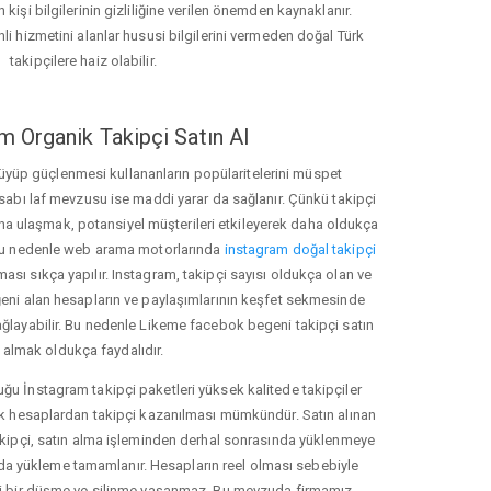
 kişi bilgilerinin gizliliğine verilen önemden kaynaklanır.
nli hizmetini alanlar hususi bilgilerini vermeden doğal Türk
takipçilere haiz olabilir.
m Organik Takipçi Satın Al
üyüp güçlenmesi kullananların popülaritelerini müspet
hesabı laf mevzusu ise maddi yarar da sağlanır. Çünkü takipçi
na ulaşmak, potansiyel müşterileri etkileyerek daha oldukça
 Bu nedenle web arama motorlarında
instagram doğal takipçi
ı sıkça yapılır. Instagram, takipçi sayısı oldukça olan ve
eni alan hesapların ve paylaşımlarının keşfet sekmesinde
ğlayabilir. Bu nedenle Likeme facebok begeni takipçi satın
almak oldukça faydalıdır.
u İnstagram takipçi paketleri yüksek kalitede takipçiler
rk hesaplardan takipçi kazanılması mümkündür. Satın alınan
akipçi, satın alma işleminden derhal sonrasında yüklenmeye
da yükleme tamamlanır. Hesapların reel olması sebebiyle
i bir düşme ve silinme yaşanmaz. Bu mevzuda firmamız