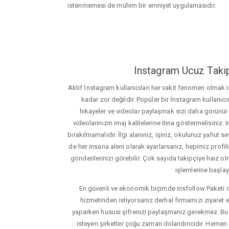
istenmemesi de mühim bir emniyet uygulamasıdır.
Instagram Ucuz Takip
Aktif İnstagram kullanıcıları her vakit fenomen olmak
kadar zor değildir. Popüler bir İnstagram kullanıcıs
hikayeler ve videolar paylaşmak sizi daha görünür ha
videolarınızın imaj kalitelerine itina göstermelisin
bırakılmamalıdır. İlgi alanınız, işiniz, okulunuz yahut sevd
de her insana aleni olarak ayarlarsanız, hepimiz profiliniz
gönderilerinizi görebilir. Çok sayıda takipçiye haiz olm
işlemlerine başlay
En güvenli ve ekonomik biçimde insfollow Paketi 
hizmetinden istiyorsanız derhal firmamızı ziyaret e
yaparken hususi şifrenizi paylaşmanız gerekmez. Bu y
isteyen şirketler çoğu zaman dolandırıcıdır. Hemen şi