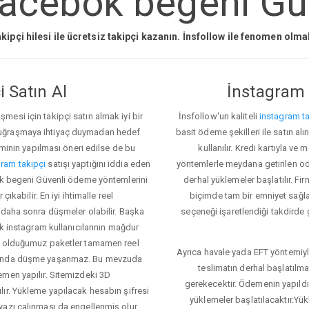
acebok begeni Güv
kipçi hilesi ile ücretsiz takipçi kazanın. İnsfollow ile fenomen olm
 Satın Al
İnstagram 
esi için takipçi satın almak iyi bir
İnsfollow'un kaliteli
instagram ta
 uğraşmaya ihtiyaç duymadan hedef
basit ödeme şekilleri ile satın al
eminin yapılması öneri edilse de bu
kullanılır. Kredi kartıyla 
ram takipçi
satışı yaptığını iddia eden
yöntemlerle meydana getirilen öde
bok begeni Güvenli ödeme yöntemlerini
derhal yüklemeler başlatılır. Fir
ıkabilir. En iyi ihtimalle reel
biçimde tam bir emniyet sağl
 daha sonra düşmeler olabilir. Başka
seçeneği işaretlendiği takdirde 
ok instagram kullanıcılarının mağdur
ış olduğumuz paketler tamamen reel
Ayrıca havale yada EFT yöntemiyl
asında düşme yaşanmaz. Bu mevzuda
teslimatın derhal başlatılm
emen yapılır. Sitemizdeki 3D
gerekecektir. Ödemenin yapıld
ır. Yükleme yapılacak hesabın şifresi
yüklemeler başlatılacaktır.Yü
yazı çalınması da engellenmiş olur.