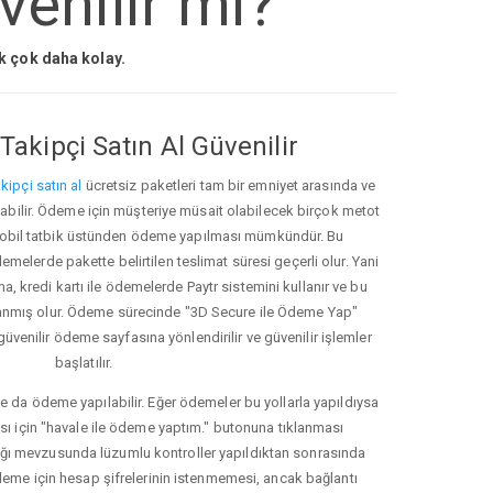
enilir mi?
ak çok daha kolay.
Takipçi Satın Al Güvenilir
kipçi satın al
ücretsiz paketleri tam bir emniyet arasında ve
ınabilir. Ödeme için müşteriye müsait olabilecek birçok metot
ve mobil tatbik üstünden ödeme yapılması mümkündür. Bu
melerde pakette belirtilen teslimat süresi geçerli olur. Yani
ma, kredi kartı ile ödemelerde Paytr sistemini kullanır ve bu
anmış olur. Ödeme sürecinde "3D Secure ile Ödeme Yap"
güvenilir ödeme sayfasına yönlendirilir ve güvenilir işlemler
başlatılır.
e da ödeme yapılabilir. Eğer ödemeler bu yollarla yapıldıysa
ası için "havale ile ödeme yaptım." butonuna tıklanması
ığı mevzusunda lüzumlu kontroller yapıldıktan sonrasında
kleme için hesap şifrelerinin istenmemesi, ancak bağlantı