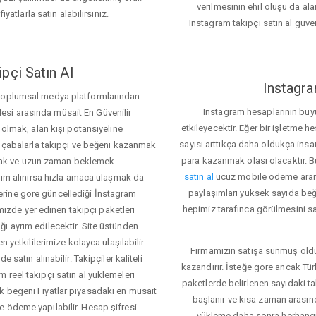
verilmesinin ehil oluşu da alan
iyatlarla satın alabilirsiniz.
Instagram takipçi satın al güve
pçi Satın Al
Instagra
 toplumsal medya platformlarından
Instagram hesaplarının büy
itlesi arasında müsait En Güvenilir
etkileyecektir. Eğer bir işletme 
 olmak, alan kişi potansiyeline
sayısı arttıkça daha oldukça insa
el çabalarla takipçi ve beğeni kazanmak
para kazanmak olası olacaktır.
mak ve uzun zaman beklemek
satın al
ucuz mobile ödeme aramas
rdım alınırsa hızla amaca ulaşmak da
paylaşımları yüksek sayıda beğ
rine gore güncellediği İnstagram
hepimiz tarafınca görülmesini sa
temizde yer edinen takipçi paketleri
ı ayrım edilecektir. Site üstünden
 yetkililerimize kolayca ulaşılabilir.
Firmamızın satışa sunmuş olduğ
 satın alınabilir. Takipçiler kaliteli
kazandırır. İsteğe gore ancak Tü
 reel takipçi satın al yüklemeleri
paketlerde belirlenen sayıdaki t
k begeni Fiyatlar piyasadaki en müsait
başlanır ve kısa zaman arasın
e ödeme yapılabilir. Hesap şifresi
yükleme daha sonra herhang