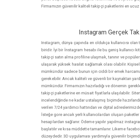
Firmamızın güvenilir kaliteli takipçi paketlerini en ucuz f
Instagram Gerçek Taki
Instagram, dünya çapında en oldukça kullanıcısı olan
biridir. İyi bir İnstagram hesabı ile bu geniş kullanıcı k
takipçi satın alma profiline ulaşmak, tanınır ve popüler
ulaşarak yüksek hasılat sağlamak olası olabilir. Kişis
mümkündür sadece bunun için ciddi bir emek harca
gerekebilir. Ancak kaliteli ve güvenli bir kaynaktan ya
mümkündür. Firmamızın hazırladığı ve dönemin gerekle
takipçi paketlerine en müsait fiyatlarla ulaşılabilir. Si
incelendiğinde ne kadar ustalaşmış biçimde hazırlandığ
verilen 7/24 yardımcı hattından ve dijital adreslerimizden
İsteğe gore ancak yerli kullanıcılardan oluşan paketler de
hesaplardan sağlanır. Ödeme yapılır yapılmaz instagram
başlatılır ve kısa müddette tamamlanır. Likeme facebo
düzeydedir. 3D uygulaması yardımıyla güvenilir biçimd