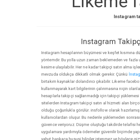
Likeme f
Instagram ta
Instagram Takipçi
Instagram hesaplarının büyümesi ve keşfet kısmına düşm
yöntemdir. Bu yolla uzun zaman beklemeden ve fazla
kesime ulaşılabilir. Her ne kadar takipçi satın alma işl
mevzuda oldukça dikkatli olmak gerekir. Çünkü
İnstag
birtakım kaynaklar dolandırıcı çıkabilir. Likeme face
kullanmayarak kart bilgilerinin çalınmasına niçin olanlar ç
hesaplarla takipçi sağlanmadığı için takipçi yüklemesi
sitelerden Instagram takipçi satın al hizmeti alan birç
olduğu çoğunlukla görülür. insfollow olarak hazırlam
kullanıcılardan oluşur. Bu nedenle yüklemeden sonr
güvence veriyoruz. Düşme oluştuğu takdirde telafisi h
uygulaması yardımıyla ödemeler güvenilir biçimde yapıl
yahut başkaca hususi bilgiler istenmez ve böylece giz