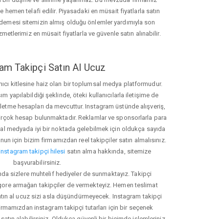
hemen telafi edilir. Piyasadaki en müsait fiyatlarla satın
ödemesi sitemizin almış olduğu önlemler yardımıyla son
zmetlerimiz en müsait fiyatlarla ve güvenle satın alınabilir.
am Takipçi Satın Al Ucuz
nıcı kitlesine haiz olan bir toplumsal medya platformudur.
yapılabildiği şeklinde, öteki kullanıcılarla iletişime de
işletme hesapları da mevcuttur. Instagram üstünde alışveriş,
 birçok hesap bulunmaktadır. Reklamlar ve sponsorlarla para
 medyada iyi bir noktada gelebilmek için oldukça sayıda
unun için bizim firmamızdan reel takipçiler satın almalısınız.
instagram takipçi hilesi
satın alma hakkında, sitemize
başvurabilirsiniz.
nda sizlere muhtelif hediyeler de sunmaktayız. Takipçi
 gore armağan takipçiler de vermekteyiz. Hemen teslimat
atın al ucuz sizi asla düşündürmeyecek. Instagram takipçi
 firmamızdan instagram takipçi tutarları için bir seçenek
satın alabilirsiniz. Oldukça güvenli bir biçimde işlemleriniz