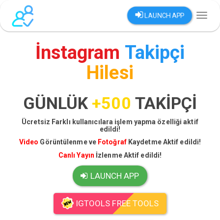
LAUNCH APP
Toggl
naviga
İnstagram
Takipçi
Hilesi
GÜNLÜK
+500
TAKİPÇİ
Ücretsiz Farklı kullanıcılara işlem yapma özelliği aktif
edildi!
Video
Görüntülenme ve
Fotoğraf
Kaydetme Aktif edildi!
Canlı Yayın
İzlenme Aktif edildi!
LAUNCH APP
IGTOOLS FREE TOOLS