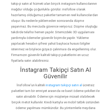
takipçi satın al hizmeti alan birçok instagram kullanıcılarının
mağdur olduğu çoğunlukla görülür. insfollow olarak
hazırlamış olduğumuz paketler tamamen reel kullanıcılardan
oluşur. Bu nedenle yüklemeden sonrasında düşme
yaşanmaz. Bu mevzuda güvence veriyoruz. Düşme oluştuğu
takdirde telafisi hemen yapılır. Sitemizdeki 3D uygulaması
yardımıyla ödemeler güvenilir biçimde yapılır. Yükleme
yapılacak hesabın şifresi yahut başkaca hususi bilgiler
istenmez ve böylece gizyazı çalınması da engellenmiş olur.
Firmamızın güvenilir kaliteli takipçi paketlerini en ucuz
fiyatlarla satın alabilirsiniz.
İnstagram Takipçi Satın Al
Güvenilir
İnsfollow'un kaliteli
instagram takipçi satın al
ücretsiz
paketleri tam bir emniyet arasında ve basit ödeme şekilleri ile
satın alınabilir. Ödeme için müşteriye müsait olabilecek
birçok metot kullanılır. Kredi kartıyla ve mobil tatbik üstünden
ödeme yapılması mümkündür. Bu yöntemlerle meydana