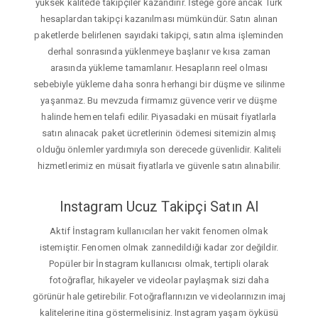
yüksek kalitede takipçiler kazandırır. İsteğe gore ancak Türk
hesaplardan takipçi kazanılması mümkündür. Satın alınan
paketlerde belirlenen sayıdaki takipçi, satın alma işleminden
derhal sonrasında yüklenmeye başlanır ve kısa zaman
arasında yükleme tamamlanır. Hesapların reel olması
sebebiyle yükleme daha sonra herhangi bir düşme ve silinme
yaşanmaz. Bu mevzuda firmamız güvence verir ve düşme
halinde hemen telafi edilir. Piyasadaki en müsait fiyatlarla
satın alınacak paket ücretlerinin ödemesi sitemizin almış
olduğu önlemler yardımıyla son derecede güvenlidir. Kaliteli
hizmetlerimiz en müsait fiyatlarla ve güvenle satın alınabilir.
Instagram Ucuz Takipçi Satın Al
Aktif İnstagram kullanıcıları her vakit fenomen olmak
istemiştir. Fenomen olmak zannedildiği kadar zor değildir.
Popüler bir İnstagram kullanıcısı olmak, tertipli olarak
fotoğraflar, hikayeler ve videolar paylaşmak sizi daha
görünür hale getirebilir. Fotoğraflarınızın ve videolarınızın imaj
kalitelerine itina göstermelisiniz. Instagram yaşam öyküsü