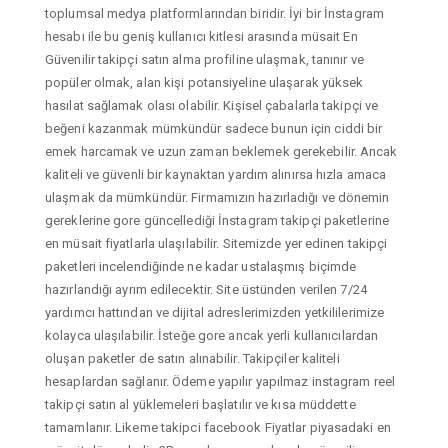
toplumsal medya platformlarından biridir. İyi bir İnstagram
hesabı ile bu geniş kullanıcı kitlesi arasında müsait En
Güvenilir takipçi satın alma profiline ulaşmak, tanınır ve
popüler olmak, alan kişi potansiyeline ulaşarak yüksek
hasılat sağlamak olası olabilir. Kişisel çabalarla takipçi ve
beğeni kazanmak mümkündür sadece bunun için ciddi bir
emek harcamak ve uzun zaman beklemek gerekebilir. Ancak
kaliteli ve güvenli bir kaynaktan yardım alınırsa hızla amaca
ulaşmak da mümkündür. Firmamızın hazırladığı ve dönemin
gereklerine gore güncellediği İnstagram takipçi paketlerine
en müsait fiyatlarla ulaşılabilir. Sitemizde yer edinen takipçi
paketleri incelendiğinde ne kadar ustalaşmış biçimde
hazırlandığı ayrım edilecektir. Site üstünden verilen 7/24
yardımcı hattından ve dijital adreslerimizden yetkililerimize
kolayca ulaşılabilir. İsteğe gore ancak yerli kullanıcılardan
oluşan paketler de satın alınabilir. Takipçiler kaliteli
hesaplardan sağlanır. Ödeme yapılır yapılmaz instagram reel
takipçi satın al yüklemeleri başlatılır ve kısa müddette
tamamlanır. Likeme takipci facebook Fiyatlar piyasadaki en