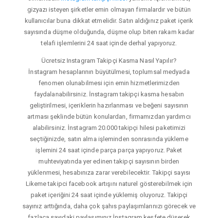
gizyazı isteyen şirketler emin olmayan firmalardır ve bütün
kullanıcılar buna dikkat etmelidir. Satın aldığınız paket içerik
sayısında düşme olduğunda, düşme olup biten rakam kadar
telafi işlemlerini 24 saat içinde derhal yapıyoruz.
Ücretsiz Instagram Takipçi Kasma Nasıl Yapılır?
İnstagram hesaplarının büyütülmesi, toplumsal medyada
fenomen olunabilmesi için emin hizmetlerimizden
faydalanabilirsiniz. İnstagram takipçi kasma hesabın
geliştirilmesi, içeriklerin hazırlanması ve beğeni sayısının
artması şeklinde bütün konulardan, firmamızdan yardımcı
alabilirsiniz. İnstagram 20.000 takipçi hilesi paketimizi
seçtiğinizde, satın alma işleminden sonrasında yükleme
işlemini 24 saat içinde parça parça yapıyoruz. Paket
muhteviyatında yer edinen takipçi sayısının birden
yüklenmesi, hesabınıza zarar verebilecektir. Takipçi sayısı
Likeme takipci facebook artışını naturel gösterebilmek için
paket içeriğini 24 saat içinde yüklemiş oluyoruz. Takipçi
sayınız arttığında, daha çok şahıs paylaşımlarınızı görecek ve
fazlaca sayıdaki paylaşımınız İnstagram keşfete düşerek