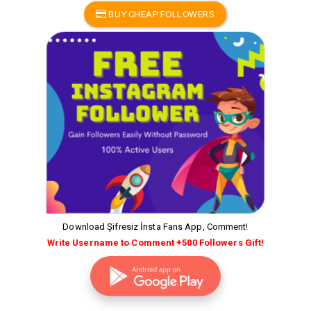
BUY CHEAP FOLLOWERS
Download Şifresiz İnsta Fans App, Comment!
Write Username to Comment +500 Followers Gift!