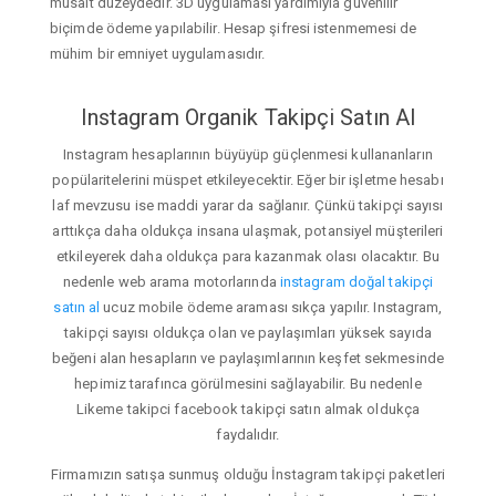
müsait düzeydedir. 3D uygulaması yardımıyla güvenilir
biçimde ödeme yapılabilir. Hesap şifresi istenmemesi de
mühim bir emniyet uygulamasıdır.
Instagram Organik Takipçi Satın Al
Instagram hesaplarının büyüyüp güçlenmesi kullananların
popülaritelerini müspet etkileyecektir. Eğer bir işletme hesabı
laf mevzusu ise maddi yarar da sağlanır. Çünkü takipçi sayısı
arttıkça daha oldukça insana ulaşmak, potansiyel müşterileri
etkileyerek daha oldukça para kazanmak olası olacaktır. Bu
nedenle web arama motorlarında
instagram doğal takipçi
satın al
ucuz mobile ödeme araması sıkça yapılır. Instagram,
takipçi sayısı oldukça olan ve paylaşımları yüksek sayıda
beğeni alan hesapların ve paylaşımlarının keşfet sekmesinde
hepimiz tarafınca görülmesini sağlayabilir. Bu nedenle
Likeme takipci facebook takipçi satın almak oldukça
faydalıdır.
Firmamızın satışa sunmuş olduğu İnstagram takipçi paketleri