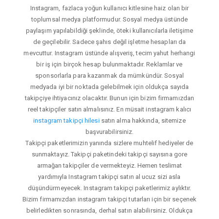
Instagram, fazlaca yoğun kullanıcı kitlesine haiz olan bir
toplumsal medya platformudur. Sosyal medya üstünde
paylaşım yapılabildiği şeklinde, öteki kullanıcılarla iletişime
de geçilebilir. Sadece şahıs değil işletme hesapları da
mevcuttur. Instagram üstünde alışveriş, tecim yahut herhangi
bir iş için birçok hesap bulunmaktadır. Reklamlar ve
sponsorlarla para kazanmak da mümkündür. Sosyal
medyada iyi bir noktada gelebilmek için oldukça sayıda
takipçiye ihtiyacınız olacaktır. Bunun için bizim firmamızdan
reel takipçiler satın almalısınız. En müsait instagram kalıcı
instagram takipçi hilesi
satın alma hakkında, sitemize
başvurabilirsiniz.
Takipçi paketlerimizin yanında sizlere muhtelif hediyeler de
sunmaktayız. Takipçi paketindeki takipçi sayısına gore
armağan takipçiler de vermekteyiz. Hemen teslimat
yardımıyla Instagram takipçi satın al ucuz sizi asla
düşündürmeyecek. Instagram takipçi paketlerimiz aylıktır.
Bizim firmamızdan instagram takipçi tutarları için bir seçenek
belirledikten sonrasında, derhal satın alabilirsiniz. Oldukça