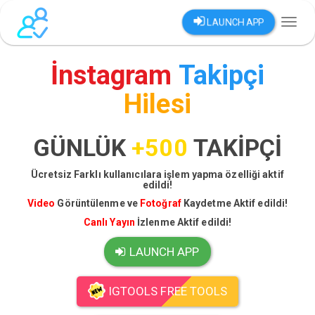
LAUNCH APP
Toggl
naviga
İnstagram
Takipçi
Hilesi
GÜNLÜK
+500
TAKİPÇİ
Ücretsiz Farklı kullanıcılara işlem yapma özelliği aktif
edildi!
Video
Görüntülenme ve
Fotoğraf
Kaydetme Aktif edildi!
Canlı Yayın
İzlenme Aktif edildi!
LAUNCH APP
IGTOOLS FREE TOOLS