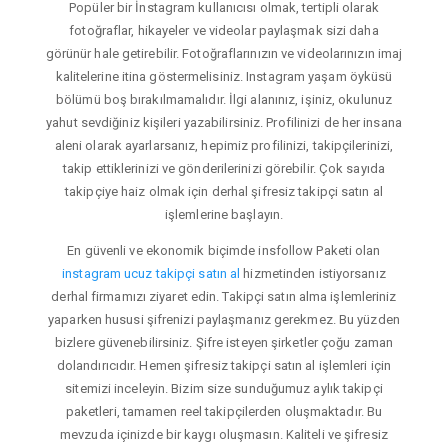
Popüler bir İnstagram kullanıcısı olmak, tertipli olarak
fotoğraflar, hikayeler ve videolar paylaşmak sizi daha
görünür hale getirebilir. Fotoğraflarınızın ve videolarınızın imaj
kalitelerine itina göstermelisiniz. Instagram yaşam öyküsü
bölümü boş bırakılmamalıdır. İlgi alanınız, işiniz, okulunuz
yahut sevdiğiniz kişileri yazabilirsiniz. Profilinizi de her insana
aleni olarak ayarlarsanız, hepimiz profilinizi, takipçilerinizi,
takip ettiklerinizi ve gönderilerinizi görebilir. Çok sayıda
takipçiye haiz olmak için derhal şifresiz takipçi satın al
işlemlerine başlayın.
En güvenli ve ekonomik biçimde insfollow Paketi olan
instagram ucuz takipçi satın al
hizmetinden istiyorsanız
derhal firmamızı ziyaret edin. Takipçi satın alma işlemleriniz
yaparken hususi şifrenizi paylaşmanız gerekmez. Bu yüzden
bizlere güvenebilirsiniz. Şifre isteyen şirketler çoğu zaman
dolandırıcıdır. Hemen şifresiz takipçi satın al işlemleri için
sitemizi inceleyin. Bizim size sunduğumuz aylık takipçi
paketleri, tamamen reel takipçilerden oluşmaktadır. Bu
mevzuda içinizde bir kaygı oluşmasın. Kaliteli ve şifresiz