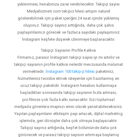
yüklenmesi, hesabınıza zarar verebilecektir. Takipçi sayısı
Medyahizmeti com takipci hilesi artışını naturel
gösterebilmek için paket içeriğini 24 saat içinde yüklemiş
oluyoruz. Takipçi sayınız arttığında, daha çok şahıs
paylaşımlarınızı görecek ve fazlaca sayıdaki paylaşımınız
İnstagram keşfete düşerek izlenmeye başlanacaktır.
Takipçi Sayısının Profile Katkısı
Firmamız, parasız İnstagram takipçi sayısı iyi mi artırılır ve
takipçi sayısının profile katkısı nelerdir mevzusunda malumat
vermektedir.
İnstagram 100 takipçi hilesi
paketimiz,
hizmetleriniz tecrübe etmek isteyenler için hazırlanmış en
ucuz takipçi paketidir. İnstagram hesabını kullanmaya
başladıktan sonrasında takipçi sayısının hızla artması,
profilinize çok fazla katkı sunacaktır. Sizi toplumsal
medyada görenlere imajınızı emin olarak yansıtabileceksiniz.
Yapılan paylaşımların etkileşim payı artacak, dijital marketing
işlerinde, geri dönüşler daha çok olmaya başlayacaktır.
Takipçi sayınız arttığında, keşfet bölümünde daha çok
görünecek ve parasız takipçi sayısını artırmaya başlamış