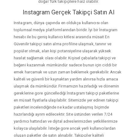
doğal Türk takipçilere haiz olabilir.
Instagram Gerçek Takipçi Satın Al
Instagram, dünya çapında en oldukça kullanıcısı olan
toplumsal medya platformlarından biridir. İyi bir İnstagram
hesabı ile bu geniş kullanıcı kitlesi arasında müsait En
Güvenilir takipçi satın alma profiline ulaşmak, tanınır ve
popüler olmak, alan kişi potansiyeline ulaşarak yüksek
hasılat sağlamak olası olabilir. Kişisel çabalarla takipçi ve
beğeni kazanmak mümkündür sadece bunun için ciddi bir
emek harcamak ve uzun zaman beklemek gerekebilir. Ancak
kaliteli ve güvenli bir kaynaktan yardım alınırsa hızla amaca
ulaşmak da mümkündür. Firmamızın hazırladığı ve dönemin
gereklerine gore güncellediği İnstagram takipçi paketlerine
en müsait fiyatlarla ulaşılabilir. Sitemizde yer edinen takipçi
paketleri incelendiğinde ne kadar ustalaşmış biçimde
hazırlandığı ayrım edilecektir. Site üstünden verilen 7/24
yardımcı hattından ve dijital adreslerimizden yetkililerimize
kolayca ulaşılabilir. İsteğe gore ancak yerli kullanıcılardan
oluşan paketler de satın alınabilir. Takipçiler kaliteli