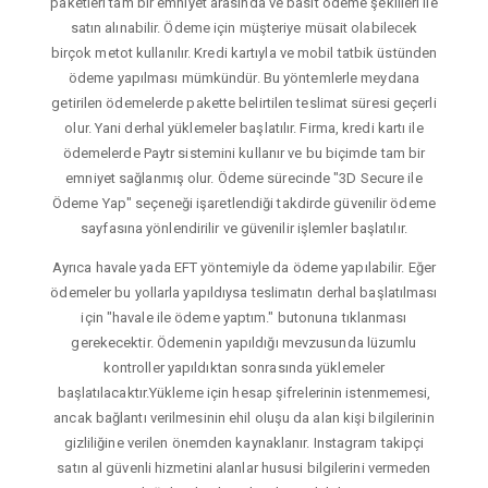
paketleri tam bir emniyet arasında ve basit ödeme şekilleri ile
satın alınabilir. Ödeme için müşteriye müsait olabilecek
birçok metot kullanılır. Kredi kartıyla ve mobil tatbik üstünden
ödeme yapılması mümkündür. Bu yöntemlerle meydana
getirilen ödemelerde pakette belirtilen teslimat süresi geçerli
olur. Yani derhal yüklemeler başlatılır. Firma, kredi kartı ile
ödemelerde Paytr sistemini kullanır ve bu biçimde tam bir
emniyet sağlanmış olur. Ödeme sürecinde "3D Secure ile
Ödeme Yap" seçeneği işaretlendiği takdirde güvenilir ödeme
sayfasına yönlendirilir ve güvenilir işlemler başlatılır.
Ayrıca havale yada EFT yöntemiyle da ödeme yapılabilir. Eğer
ödemeler bu yollarla yapıldıysa teslimatın derhal başlatılması
için "havale ile ödeme yaptım." butonuna tıklanması
gerekecektir. Ödemenin yapıldığı mevzusunda lüzumlu
kontroller yapıldıktan sonrasında yüklemeler
başlatılacaktır.Yükleme için hesap şifrelerinin istenmemesi,
ancak bağlantı verilmesinin ehil oluşu da alan kişi bilgilerinin
gizliliğine verilen önemden kaynaklanır. Instagram takipçi
satın al güvenli hizmetini alanlar hususi bilgilerini vermeden