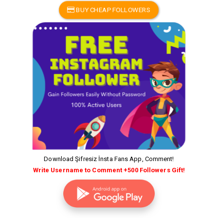
BUY CHEAP FOLLOWERS
Download Şifresiz İnsta Fans App, Comment!
Write Username to Comment +500 Followers Gift!