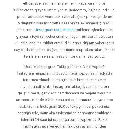
ettiğinizde, satın alma işlemlerini yaparken, hiç bir
kullanıcıdan gizyazı istemiyoruz. İnstagram, kullanıcı adını, e-
posta adresinizi vermeniz, satın aldığınız paket içinde ne
olduğunun kısa müddette hesabınıza eklenmesi için ehil
olmaktadır.
İnstagram takipçi hilesi
yükleme işlemlerinde,
gizyazı isteyen şirketler emin olmayan firmalardır ve bütün
kullanıcılar buna dikkat etmelidir. Satın aldığınız paket içerik
sayısında düşme olduğunda, düşme olup biten rakam kadar
telafi işlemlerini 24 saat içinde derhal yapıyoruz.
Ücretsiz Instagram Takipçi Kasma Nasıl Yapılır?
İnstagram hesaplarının büyütülmesi, toplumsal medyada
fenomen olunabilmesi için emin hizmetlerimizden
faydalanabilirsiniz. İnstagram takipçi kasma hesabın
geliştirilmesi, içeriklerin hazırlanması ve beğeni sayısının
artması şeklinde bütün konulardan, firmamızdan yardımcı
alabilirsiniz. İnstagram 20.000 takipçi hilesi paketimizi
seçtiğinizde, satın alma işleminden sonrasında yükleme
işlemini 24 saat içinde parça parça yapıyoruz. Paket
muhteviyatında yer edinen takipçi sayısının birden