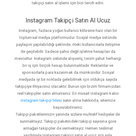
takipçi satın al işlemi için bizi tercih edin.
Instagram Takipçi Satın Al Ucuz
Instagram, fazlaca yoğun kullanıcı kitlesine haiz olan bir
toplumsal medya platformudur. Sosyal medya üstünde
paylaşım yapılabildiği şeklinde, öteki kullanıcılarla iletişime
de geçilebilir. Sadece şahıs değil işletme hesapları da
mevcuttur. Instagram üstünde alışveriş, tecim yahut herhangi
bir iş için birçok hesap bulunmaktadır. Reklamlar ve
sponsorlarla para kazanmak da mümkündür. Sosyal
medyada iyi bir noktada gelebilmek için oldukça sayıda
takipçiye ihtiyacınız olacaktır. Bunun için bizim firmamızdan
reel takipçiler satın almalısınız. En müsait instagram kalıcı
instagram takipçi hilesi
satın alma hakkında, sitemize
başvurabilirsiniz.
Takipçi paketlerimizin yanında sizlere muhtelif hediyeler de
sunmaktayız. Takipçi paketindeki takipçi sayısına gore
armağan takipçiler de vermekteyiz. Hemen teslimat
yardımıyla Instagram takipçi satın al ucuz sizi asla