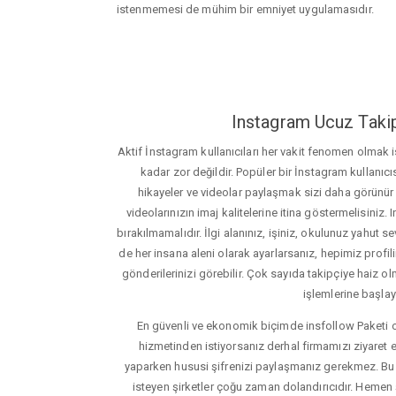
istenmemesi de mühim bir emniyet uygulamasıdır.
Instagram Ucuz Takip
Aktif İnstagram kullanıcıları her vakit fenomen olmak
kadar zor değildir. Popüler bir İnstagram kullanıcıs
hikayeler ve videolar paylaşmak sizi daha görünür ha
videolarınızın imaj kalitelerine itina göstermelisin
bırakılmamalıdır. İlgi alanınız, işiniz, okulunuz yahut sevd
de her insana aleni olarak ayarlarsanız, hepimiz profiliniz
gönderilerinizi görebilir. Çok sayıda takipçiye haiz olm
işlemlerine başlay
En güvenli ve ekonomik biçimde insfollow Paketi 
hizmetinden istiyorsanız derhal firmamızı ziyaret e
yaparken hususi şifrenizi paylaşmanız gerekmez. Bu y
isteyen şirketler çoğu zaman dolandırıcıdır. Hemen şi