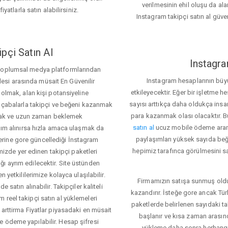
verilmesinin ehil oluşu da alan
iyatlarla satın alabilirsiniz.
Instagram takipçi satın al güve
pçi Satın Al
Instagra
 toplumsal medya platformlarından
Instagram hesaplarının büy
itlesi arasında müsait En Güvenilir
etkileyecektir. Eğer bir işletme 
 olmak, alan kişi potansiyeline
sayısı arttıkça daha oldukça insa
el çabalarla takipçi ve beğeni kazanmak
para kazanmak olası olacaktır.
mak ve uzun zaman beklemek
satın al
ucuz mobile ödeme aramas
rdım alınırsa hızla amaca ulaşmak da
paylaşımları yüksek sayıda beğ
rine gore güncellediği İnstagram
hepimiz tarafınca görülmesini sağ
temizde yer edinen takipçi paketleri
ı ayrım edilecektir. Site üstünden
 yetkililerimize kolayca ulaşılabilir.
Firmamızın satışa sunmuş olduğ
 satın alınabilir. Takipçiler kaliteli
kazandırır. İsteğe gore ancak Tü
 reel takipçi satın al yüklemeleri
paketlerde belirlenen sayıdaki t
 arttirma Fiyatlar piyasadaki en müsait
başlanır ve kısa zaman arasın
e ödeme yapılabilir. Hesap şifresi
yükleme daha sonra herhang