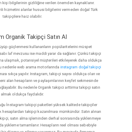
 kişi bilgilerinin gizliliğine verilen önemden kaynaklanır.
nli hizmetini alanlar hususi bilgilerini vermeden doğal Türk
takipçilere haiz olabilir.
m Organik Takipçi Satın Al
üyüp güçlenmesi kullananların popülaritelerini müspet
hesabı laf mevzusu ise maddi yarar da sağlanır. Çünkü takipçi
na ulaşmak, potansiyel müşterileri etkileyerek daha oldukça
 Bu nedenle web arama motorlarında
instagram doğal takipçi
ı sıkça yapılır. Instagram, takipçi sayısı oldukça olan ve
eni alan hesapların ve paylaşımlarının keşfet sekmesinde
layabilir. Bu nedenle Organik takipci arttirma takipçi satın
almak oldukça faydalıdır.
u İnstagram takipçi paketleri yüksek kalitede takipçiler
rk hesaplardan takipçi kazanılması mümkündür. Satın alınan
akipçi, satın alma işleminden derhal sonrasında yüklenmeye
da yükleme tamamlanır. Hesapların reel olması sebebiyle
i bir düşme ve silinme yaşanmaz. Bu mevzuda firmamız