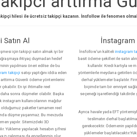
akipci arttirma Gü
kipçi hilesi ile ücretsiz takipçi kazanın. İnsfollow ile fenomen olm
 Satın Al
İnstagram 
esi için takipçi satın almak iyi bir
İnsfollow'un kaliteli
instagram ta
 uğraşmaya ihtiyaç duymadan hedef
basit ödeme şekilleri ile satın al
eminin yapılması öneri edilse de bu
kullanılır. Kredi kartıyla 
ram takipçi
satışı yaptığını iddia eden
yöntemlerle meydana getirilen öde
ci arttirma Güvenli ödeme yöntemlerini
derhal yüklemeler başlatılır. Fir
ıkabilir. En iyi ihtimalle reel
biçimde tam bir emniyet sağl
 daha sonra düşmeler olabilir. Başka
seçeneği işaretlendiği takdirde 
ok instagram kullanıcılarının mağdur
ış olduğumuz paketler tamamen reel
Ayrıca havale yada EFT yöntemiyl
asında düşme yaşanmaz. Bu mevzuda
teslimatın derhal başlatılm
emen yapılır. Sitemizdeki 3D
gerekecektir. Ödemenin yapıld
ır. Yükleme yapılacak hesabın şifresi
yüklemeler başlatılacaktır.Yü
yazı çalınması da engellenmiş olur.