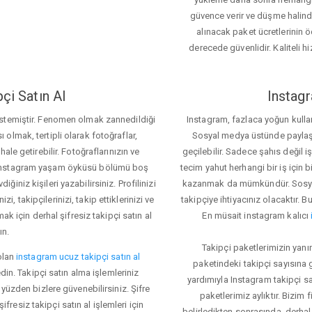
güvence verir ve düşme halinde 
alınacak paket ücretlerinin 
derecede güvenlidir. Kaliteli hi
çi Satın Al
Instagr
 istemiştir. Fenomen olmak zannedildiği
Instagram, fazlaca yoğun kulla
ı olmak, tertipli olarak fotoğraflar,
Sosyal medya üstünde paylaşım 
le getirebilir. Fotoğraflarınızın ve
geçilebilir. Sadece şahıs değil 
iz. Instagram yaşam öyküsü bölümü boş
tecim yahut herhangi bir iş için
iğiniz kişileri yazabilirsiniz. Profilinizi
kazanmak da mümkündür. Sosyal
i, takipçilerinizi, takip ettiklerinizi ve
takipçiye ihtiyacınız olacaktır. B
ak için derhal şifresiz takipçi satın al
En müsait instagram kalıcı
ın.
Takipçi paketlerimizin yanı
olan
instagram ucuz takipçi satın al
paketindeki takipçi sayısına
din. Takipçi satın alma işlemleriniz
yardımıyla Instagram takipçi s
üzden bizlere güvenebilirsiniz. Şifre
paketlerimiz aylıktır. Bizim
fresiz takipçi satın al işlemleri için
belirledikten sonrasında, derhal 