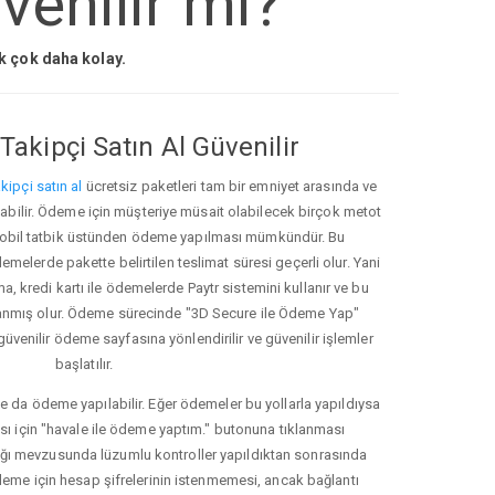
venilir mi?
ak çok daha kolay.
Takipçi Satın Al Güvenilir
kipçi satın al
ücretsiz paketleri tam bir emniyet arasında ve
ınabilir. Ödeme için müşteriye müsait olabilecek birçok metot
ve mobil tatbik üstünden ödeme yapılması mümkündür. Bu
melerde pakette belirtilen teslimat süresi geçerli olur. Yani
ma, kredi kartı ile ödemelerde Paytr sistemini kullanır ve bu
anmış olur. Ödeme sürecinde "3D Secure ile Ödeme Yap"
güvenilir ödeme sayfasına yönlendirilir ve güvenilir işlemler
başlatılır.
e da ödeme yapılabilir. Eğer ödemeler bu yollarla yapıldıysa
ası için "havale ile ödeme yaptım." butonuna tıklanması
ığı mevzusunda lüzumlu kontroller yapıldıktan sonrasında
kleme için hesap şifrelerinin istenmemesi, ancak bağlantı