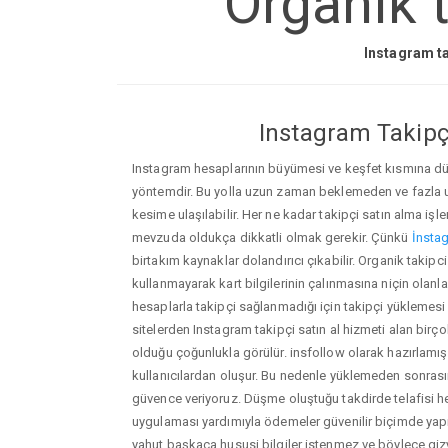
Organik t
Instagram ta
Instagram Takipçi
Instagram hesaplarının büyümesi ve keşfet kısmına düşm
yöntemdir. Bu yolla uzun zaman beklemeden ve fazla
kesime ulaşılabilir. Her ne kadar takipçi satın alma işl
mevzuda oldukça dikkatli olmak gerekir. Çünkü
İnstag
birtakım kaynaklar dolandırıcı çıkabilir. Organik takip
kullanmayarak kart bilgilerinin çalınmasına niçin olanlar ç
hesaplarla takipçi sağlanmadığı için takipçi yüklemesi
sitelerden Instagram takipçi satın al hizmeti alan birç
olduğu çoğunlukla görülür. insfollow olarak hazırlam
kullanıcılardan oluşur. Bu nedenle yüklemeden sonr
güvence veriyoruz. Düşme oluştuğu takdirde telafisi h
uygulaması yardımıyla ödemeler güvenilir biçimde yapıl
yahut başkaca hususi bilgiler istenmez ve böylece giz