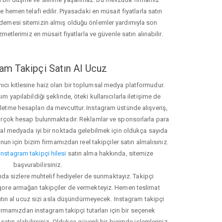
hemen telafi edilir. Piyasadaki en müsait fiyatlarla satın
ödemesi sitemizin almış olduğu önlemler yardımıyla son
zmetlerimiz en müsait fiyatlarla ve güvenle satın alınabilir.
am Takipçi Satın Al Ucuz
nıcı kitlesine haiz olan bir toplumsal medya platformudur.
yapılabildiği şeklinde, öteki kullanıcılarla iletişime de
işletme hesapları da mevcuttur. Instagram üstünde alışveriş,
 birçok hesap bulunmaktadır. Reklamlar ve sponsorlarla para
 medyada iyi bir noktada gelebilmek için oldukça sayıda
unun için bizim firmamızdan reel takipçiler satın almalısınız.
instagram takipçi hilesi
satın alma hakkında, sitemize
başvurabilirsiniz.
nda sizlere muhtelif hediyeler de sunmaktayız. Takipçi
 gore armağan takipçiler de vermekteyiz. Hemen teslimat
atın al ucuz sizi asla düşündürmeyecek. Instagram takipçi
 firmamızdan instagram takipçi tutarları için bir seçenek
satın alabilirsiniz. Oldukça güvenli bir biçimde işlemleriniz