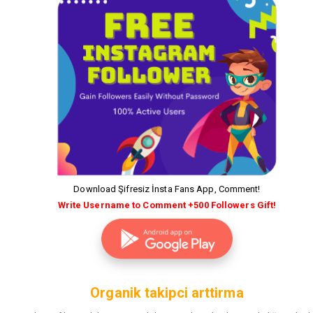
Download Şifresiz İnsta Fans App, Comment!
Write Username to Comment +500 Followers Gift!
Organik takipci arttirma