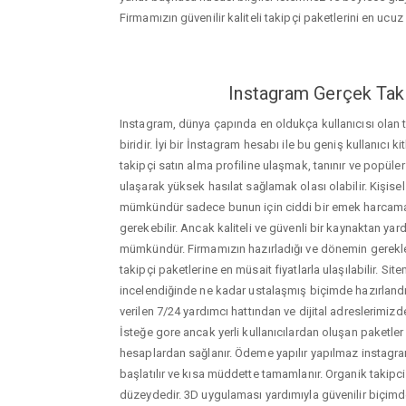
Firmamızın güvenilir kaliteli takipçi paketlerini en ucuz f
Instagram Gerçek Taki
Instagram, dünya çapında en oldukça kullanıcısı olan
biridir. İyi bir İnstagram hesabı ile bu geniş kullanıcı k
takipçi satın alma profiline ulaşmak, tanınır ve popüler
ulaşarak yüksek hasılat sağlamak olası olabilir. Kişis
mümkündür sadece bunun için ciddi bir emek harca
gerekebilir. Ancak kaliteli ve güvenli bir kaynaktan ya
mümkündür. Firmamızın hazırladığı ve dönemin gerekle
takipçi paketlerine en müsait fiyatlarla ulaşılabilir. Si
incelendiğinde ne kadar ustalaşmış biçimde hazırlandığ
verilen 7/24 yardımcı hattından ve dijital adreslerimizden
İsteğe gore ancak yerli kullanıcılardan oluşan paketler de
hesaplardan sağlanır. Ödeme yapılır yapılmaz instagram
başlatılır ve kısa müddette tamamlanır. Organik takipci
düzeydedir. 3D uygulaması yardımıyla güvenilir biçimd