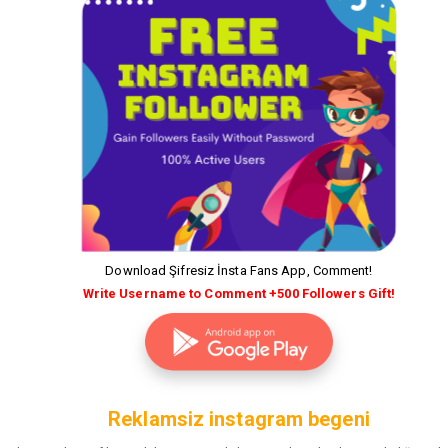
Download Şifresiz İnsta Fans App, Comment!
Write Username to Comment +500 Followers Gift!
Reklamsiz instagram begeni