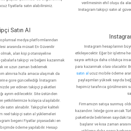
verilmesinin ehil oluşu da alan
cuz fiyatlarla satın alabilirsiniz.
Instagram takipçi satın al güve
pçi Satın Al
Instagra
 toplumsal medya platformlarından
Instagram hesaplarının büy
itlesi arasında müsait En Güvenilir
etkileyecektir. Eğer bir işletme 
 olmak, alan kişi potansiyeline
sayısı arttıkça daha oldukça insa
el çabalarla takipçi ve beğeni kazanmak
para kazanmak olası olacaktır.
mak ve uzun zaman beklemek
satın al
ucuz mobile ödeme aramas
rdım alınırsa hızla amaca ulaşmak da
paylaşımları yüksek sayıda beğ
rine gore güncellediği İnstagram
hepimiz tarafınca görülmesini s
temizde yer edinen takipçi paketleri
sa
ı ayrım edilecektir. Site üstünden
 yetkililerimize kolayca ulaşılabilir.
Firmamızın satışa sunmuş olduğ
 satın alınabilir. Takipçiler kaliteli
kazandırır. İsteğe gore ancak Tü
 reel takipçi satın al yüklemeleri
paketlerde belirlenen sayıdaki t
tagram begeni Fiyatlar piyasadaki en
başlanır ve kısa zaman arasın
 biçimde ödeme yapılabilir. Hesap
yükleme daha sonra herhang