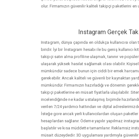
olur. Firmamızın güvenilir kaliteli takipçi paketlerini en u
Instagram Gerçek Taki
Instagram, dünya çapında en oldukça kullanıcısı olan
biridir. İyi bir İnstagram hesabı ile bu geniş kullanıcı k
takipçi satın alma profiline ulaşmak, tanınır ve popüler
ulaşarak yüksek hasılat sağlamak olası olabilir. Kişis
mümkündür sadece bunun için ciddi bir emek harca
gerekebilir. Ancak kaliteli ve güvenli bir kaynaktan ya
mümkündür. Firmamızın hazırladığı ve dönemin gerekle
takipçi paketlerine en müsait fiyatlarla ulaşılabilir. Si
incelendiğinde ne kadar ustalaşmış biçimde hazırlandığ
verilen 7/24 yardımcı hattından ve dijital adreslerimizden
İsteğe gore ancak yerli kullanıcılardan oluşan paketler de
hesaplardan sağlanır. Ödeme yapılır yapılmaz instagram
başlatılır ve kısa müddette tamamlanır. Reklamsiz ins
müsait düzeydedir. 3D uygulaması yardımıyla güvenilir