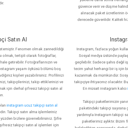
ır.
güvence verir ve düşme halinde 
alınacak paket ücretlerinin 
derecede güvenlidir. Kaliteli hi
çi Satın Al
Instagr
 istemiştir. Fenomen olmak zannedildiği
Instagram, fazlaca yoğun kulla
ı olmak, tertipli olarak fotoğraflar,
Sosyal medya üstünde paylaşım 
le getirebilir. Fotoğraflarınızın ve
geçilebilir. Sadece şahıs değil 
iz. Instagram yaşam öyküsü bölümü boş
tecim yahut herhangi bir iş için
iğiniz kişileri yazabilirsiniz. Profilinizi
kazanmak da mümkündür. Sosyal
i, takipçilerinizi, takip ettiklerinizi ve
takipçiye ihtiyacınız olacaktır. B
ak için derhal şifresiz takipçi satın al
En müsait instagram kalıcı
ın.
Takipçi paketlerimizin yanı
olan
instagram ucuz takipçi satın al
paketindeki takipçi sayısına
din. Takipçi satın alma işlemleriniz
yardımıyla Instagram takipçi s
üzden bizlere güvenebilirsiniz. Şifre
paketlerimiz aylıktır. Bizim
fresiz takipçi satın al işlemleri için
belirledikten sonrasında, derhal 