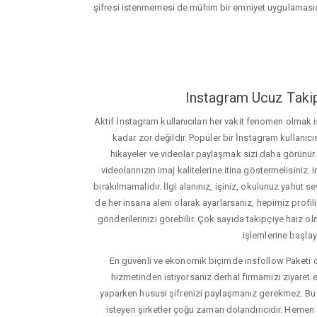
şifresi istenmemesi de mühim bir emniyet uygulamasıd
Instagram Ucuz Takip
Aktif İnstagram kullanıcıları her vakit fenomen olmak
kadar zor değildir. Popüler bir İnstagram kullanıcıs
hikayeler ve videolar paylaşmak sizi daha görünür ha
videolarınızın imaj kalitelerine itina göstermelisin
bırakılmamalıdır. İlgi alanınız, işiniz, okulunuz yahut sevd
de her insana aleni olarak ayarlarsanız, hepimiz profiliniz
gönderilerinizi görebilir. Çok sayıda takipçiye haiz olm
işlemlerine başlay
En güvenli ve ekonomik biçimde insfollow Paketi 
hizmetinden istiyorsanız derhal firmamızı ziyaret e
yaparken hususi şifrenizi paylaşmanız gerekmez. Bu y
isteyen şirketler çoğu zaman dolandırıcıdır. Hemen şi