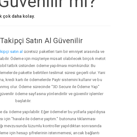
Güvenilir mi?
ak çok daha kolay.
Takipçi Satın Al Güvenilir
kipçi satın al
ücretsiz paketleri tam bir emniyet arasında ve
ınabilir. Ödeme için müşteriye müsait olabilecek birçok metot
ve mobil tatbik üstünden ödeme yapılması mümkündür. Bu
melerde pakette belirtilen teslimat süresi geçerli olur. Yani
ma, kredi kartı ile ödemelerde Paytr sistemini kullanır ve bu
anmış olur. Ödeme sürecinde "3D Secure ile Ödeme Yap"
güvenilir ödeme sayfasına yönlendirilir ve güvenilir işlemler
başlatılır.
e da ödeme yapılabilir. Eğer ödemeler bu yollarla yapıldıysa
ası için "havale ile ödeme yaptım." butonuna tıklanması
ığı mevzusunda lüzumlu kontroller yapıldıktan sonrasında
kleme için hesap şifrelerinin istenmemesi, ancak bağlantı