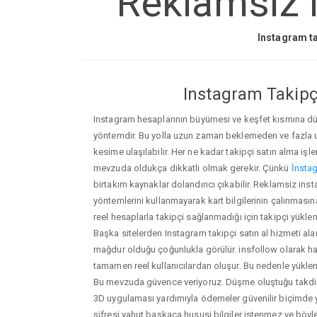
Reklamsiz 
Instagram ta
Instagram Takipçi
Instagram hesaplarının büyümesi ve keşfet kısmına düşm
yöntemdir. Bu yolla uzun zaman beklemeden ve fazla
kesime ulaşılabilir. Her ne kadar takipçi satın alma işl
mevzuda oldukça dikkatli olmak gerekir. Çünkü
İnstag
birtakım kaynaklar dolandırıcı çıkabilir. Reklamsiz i
yöntemlerini kullanmayarak kart bilgilerinin çalınmasına n
reel hesaplarla takipçi sağlanmadığı için takipçi yükle
Başka sitelerden Instagram takipçi satın al hizmeti ala
mağdur olduğu çoğunlukla görülür. insfollow olarak h
tamamen reel kullanıcılardan oluşur. Bu nedenle yü
Bu mevzuda güvence veriyoruz. Düşme oluştuğu takdird
3D uygulaması yardımıyla ödemeler güvenilir biçimde y
şifresi yahut başkaca hususi bilgiler istenmez ve böy