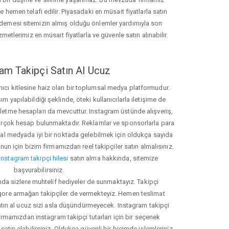
hemen telafi edilir. Piyasadaki en müsait fiyatlarla satın
ödemesi sitemizin almış olduğu önlemler yardımıyla son
zmetlerimiz en müsait fiyatlarla ve güvenle satın alınabilir.
am Takipçi Satın Al Ucuz
nıcı kitlesine haiz olan bir toplumsal medya platformudur.
yapılabildiği şeklinde, öteki kullanıcılarla iletişime de
işletme hesapları da mevcuttur. Instagram üstünde alışveriş,
 birçok hesap bulunmaktadır. Reklamlar ve sponsorlarla para
 medyada iyi bir noktada gelebilmek için oldukça sayıda
unun için bizim firmamızdan reel takipçiler satın almalısınız.
instagram takipçi hilesi
satın alma hakkında, sitemize
başvurabilirsiniz.
nda sizlere muhtelif hediyeler de sunmaktayız. Takipçi
 gore armağan takipçiler de vermekteyiz. Hemen teslimat
atın al ucuz sizi asla düşündürmeyecek. Instagram takipçi
 firmamızdan instagram takipçi tutarları için bir seçenek
satın alabilirsiniz. Oldukça güvenli bir biçimde işlemleriniz