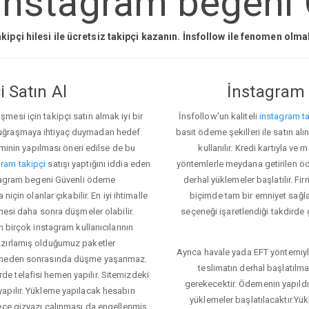
instagram begeni 
kipçi hilesi ile ücretsiz takipçi kazanın. İnsfollow ile fenomen olm
 Satın Al
İnstagram 
esi için takipçi satın almak iyi bir
İnsfollow'un kaliteli
instagram ta
 uğraşmaya ihtiyaç duymadan hedef
basit ödeme şekilleri ile satın al
eminin yapılması öneri edilse de bu
kullanılır. Kredi kartıyla 
ram takipçi
satışı yaptığını iddia eden
yöntemlerle meydana getirilen öde
nstagram begeni Güvenli ödeme
derhal yüklemeler başlatılır. Fir
için olanlar çıkabilir. En iyi ihtimalle
biçimde tam bir emniyet sağl
mesi daha sonra düşmeler olabilir.
seçeneği işaretlendiği takdirde 
n birçok instagram kullanıcılarının
azırlamış olduğumuz paketler
Ayrıca havale yada EFT yöntemiyl
klemeden sonrasında düşme yaşanmaz.
teslimatın derhal başlatılm
e telafisi hemen yapılır. Sitemizdeki
gerekecektir. Ödemenin yapıld
apılır. Yükleme yapılacak hesabın
yüklemeler başlatılacaktır.Yü
lece gizyazı çalınması da engellenmiş