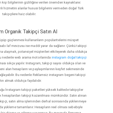
 kişi bilgilerinin gizliliğine verilen önemden kaynaklanır.
nli hizmetini alanlar hususi bilgilerini vermeden doğal Türk
takipçilere haiz olabilir.
m Organik Takipçi Satın Al
üyüp güçlenmesi kullananların popülaritelerini müspet
hesabı laf mevzusu ise maddi yarar da sağlanır. Çünkü takipçi
na ulaşmak, potansiyel müşterileri etkileyerek daha oldukça
 Bu nedenle web arama motorlarında
instagram doğal takipçi
ı sıkça yapılır. Instagram, takipçi sayısı oldukça olan ve
eni alan hesapların ve paylaşımlarının keşfet sekmesinde
ağlayabilir. Bu nedenle Reklamsiz instagram begeni takipçi
tın almak oldukça faydalıdır.
u İnstagram takipçi paketleri yüksek kalitede takipçiler
rk hesaplardan takipçi kazanılması mümkündür. Satın alınan
akipçi, satın alma işleminden derhal sonrasında yüklenmeye
da yükleme tamamlanır. Hesapların reel olması sebebiyle
i bir düşme ve silinme yaşanmaz. Bu mevzuda firmamız