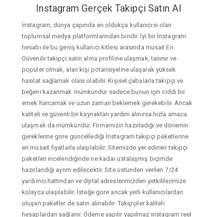
Instagram Gerçek Takipçi Satın Al
Instagram, dünya çapında en oldukça kullanıcısı olan
toplumsal medya platformlarından biridir. İyi bir İnstagram
hesabı ile bu geniş kullanıcı kitlesi arasında müsait En
Güvenilir takipçi satın alma profiline ulaşmak, tanınır ve
popüler olmak, alan kişi potansiyeline ulaşarak yüksek
hasılat sağlamak olası olabilir. Kişisel çabalarla takipçi ve
beğeni kazanmak mümkündür sadece bunun için ciddi bir
emek harcamak ve uzun zaman beklemek gerekebilir. Ancak
kaliteli ve güvenli bir kaynaktan yardım alınırsa hızla amaca
ulaşmak da mümkündür. Firmamızın hazırladığı ve dönemin
gereklerine gore güncellediği İnstagram takipçi paketlerine
en müsait fiyatlarla ulaşılabilir. Sitemizde yer edinen takipçi
paketleri incelendiğinde ne kadar ustalaşmış biçimde
hazırlandığı ayrım edilecektir. Site üstünden verilen 7/24
yardımcı hattından ve dijital adreslerimizden yetkililerimize
kolayca ulaşılabilir. İsteğe gore ancak yerli kullanıcılardan
oluşan paketler de satın alınabilir. Takipçiler kaliteli
hesaplardan sağlanır. Ödeme yapılır yapılmaz instagram reel