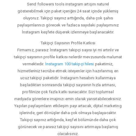
Send followers tools instagram artışını naturel
gösterebilmek için paket içeriğini 24 saat içinde yüklemiş
oluyoruz. Takipçi sayınız arttığında, daha çok şahıs
paylaşımlarınızı görecek ve fazlaca sayıdaki paylaşımınız
İnstagram keşfete düşerek izlenmeye başlanacaktır.
Takipçi Sayısının Profile Katkısı
Firmamız, parasız İnstagram takipçi sayısı iyi mi artırılır ve
takipçi sayısının profile katkısı nelerdir mevzusunda malumat
vermektedir.
İnstagram 100 takipçi hilesi
paketimiz,
hizmetleriniz tecrübe etmek isteyenler için hazırlanmış en
ucuz takipçi paketidir. İnstagram hesabını kullanmaya
başladıktan sonrasında takipçi sayısının hızla artması,
profilinize çok fazla katkı sunacaktır. Sizi toplumsal
medyada görenlere imajınızı emin olarak yansıtabileceksiniz.
Yapılan paylaşımların etkileşim payı artacak, dijital marketing
işlerinde, geri dönüşler daha çok olmaya başlayacaktır.
Takipçi sayınız arttığında, keşfet bölümünde daha çok
görünecek ve parasız takipçi sayısını artırmaya başlamış
olacaksınız.