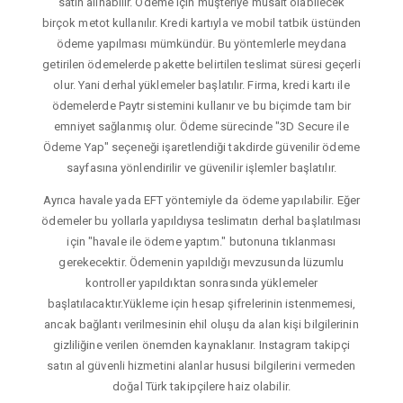
satın alınabilir. Ödeme için müşteriye müsait olabilecek
birçok metot kullanılır. Kredi kartıyla ve mobil tatbik üstünden
ödeme yapılması mümkündür. Bu yöntemlerle meydana
getirilen ödemelerde pakette belirtilen teslimat süresi geçerli
olur. Yani derhal yüklemeler başlatılır. Firma, kredi kartı ile
ödemelerde Paytr sistemini kullanır ve bu biçimde tam bir
emniyet sağlanmış olur. Ödeme sürecinde "3D Secure ile
Ödeme Yap" seçeneği işaretlendiği takdirde güvenilir ödeme
sayfasına yönlendirilir ve güvenilir işlemler başlatılır.
Ayrıca havale yada EFT yöntemiyle da ödeme yapılabilir. Eğer
ödemeler bu yollarla yapıldıysa teslimatın derhal başlatılması
için "havale ile ödeme yaptım." butonuna tıklanması
gerekecektir. Ödemenin yapıldığı mevzusunda lüzumlu
kontroller yapıldıktan sonrasında yüklemeler
başlatılacaktır.Yükleme için hesap şifrelerinin istenmemesi,
ancak bağlantı verilmesinin ehil oluşu da alan kişi bilgilerinin
gizliliğine verilen önemden kaynaklanır. Instagram takipçi
satın al güvenli hizmetini alanlar hususi bilgilerini vermeden
doğal Türk takipçilere haiz olabilir.