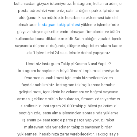
kullanıcıdan gizyazı istemiyoruz. İnstagram, kullanıcı adını, e-
posta adresinizi vermeniz, satın aldığınız paket içinde ne
olduğunun kısa müddette hesabınıza eklenmesi için ehil
olmaktadır.
İnstagram takipçi hilesi
yükleme işlemlerinde,
gizyazı isteyen şirketler emin olmayan firmalardır ve bütün
kullanıcılar buna dikkat etmelidir. Satın aldığınız paket içerik
sayısında düşme olduğunda, düşme olup biten rakam kadar
telafi işlemlerini 24 saat içinde derhal yapıyoruz.
Ücretsiz Instagram Takipçi Kasma Nasıl Yapılır?
İnstagram hesaplarının büyütülmesi, toplumsal medyada
fenomen olunabilmesi için emin hizmetlerimizden
faydalanabilirsiniz. İnstagram takipçi kasma hesabın
geliştirilmesi, içeriklerin hazırlanması ve beğeni sayısının
artması şeklinde bütün konulardan, firmamızdan yardımcı
alabilirsiniz. İnstagram 20.000 takipçi hilesi paketimizi
seçtiğinizde, satın alma işleminden sonrasında yükleme
işlemini 24 saat içinde parça parça yapıyoruz. Paket
muhteviyatında yer edinen takipçi sayısının birden
yüklenmesi, hesabınıza zarar verebilecektir. Takipçi sayısı