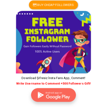
BUY CHEAP FOLLOWERS
Download Şifresiz İnsta Fans App, Comment!
Write Username to Comment +500 Followers Gift!