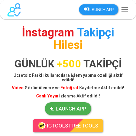
LAUNCH APP
Toggl
naviga
İnstagram
Takipçi
Hilesi
GÜNLÜK
+500
TAKİPÇİ
Ücretsiz Farklı kullanıcılara işlem yapma özelliği aktif
edildi!
Video
Görüntülenme ve
Fotoğraf
Kaydetme Aktif edildi!
Canlı Yayın
İzlenme Aktif edildi!
LAUNCH APP
IGTOOLS FREE TOOLS