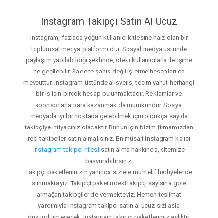
Instagram Takipçi Satın Al Ucuz
Instagram, fazlaca yoğun kullanıcı kitlesine haiz olan bir
toplumsal medya platformudur. Sosyal medya üstünde
paylaşım yapılabildiği şeklinde, öteki kullanıcılarla iletişime
de geçilebilir. Sadece şahıs değil işletme hesapları da
mevcuttur. Instagram üstünde alışveriş, tecim yahut herhangi
bir iş için birçok hesap bulunmaktadır. Reklamlar ve
sponsorlarla para kazanmak da mümkündür. Sosyal
medyada iyi bir noktada gelebilmek için oldukça sayıda
takipçiye ihtiyacınız olacaktır. Bunun için bizim firmamızdan
reel takipçiler satın almalısınız. En müsait instagram kalıcı
instagram takipçi hilesi
satın alma hakkında, sitemize
başvurabilirsiniz.
Takipçi paketlerimizin yanında sizlere muhtelif hediyeler de
sunmaktayız. Takipçi paketindeki takipçi sayısına gore
armağan takipçiler de vermekteyiz. Hemen teslimat
yardımıyla Instagram takipçi satın al ucuz sizi asla
düşündürmeyecek. Instagram takipçi paketlerimiz aylıktır.