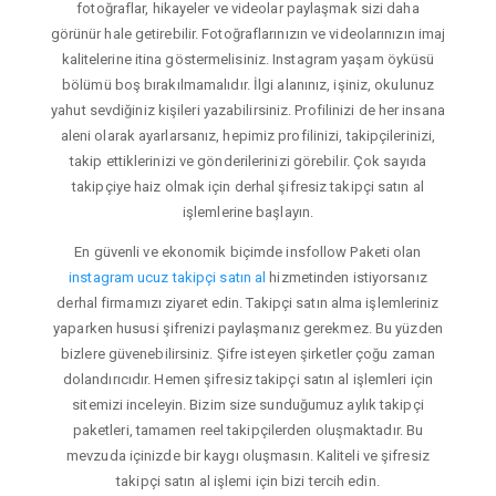
fotoğraflar, hikayeler ve videolar paylaşmak sizi daha
görünür hale getirebilir. Fotoğraflarınızın ve videolarınızın imaj
kalitelerine itina göstermelisiniz. Instagram yaşam öyküsü
bölümü boş bırakılmamalıdır. İlgi alanınız, işiniz, okulunuz
yahut sevdiğiniz kişileri yazabilirsiniz. Profilinizi de her insana
aleni olarak ayarlarsanız, hepimiz profilinizi, takipçilerinizi,
takip ettiklerinizi ve gönderilerinizi görebilir. Çok sayıda
takipçiye haiz olmak için derhal şifresiz takipçi satın al
işlemlerine başlayın.
En güvenli ve ekonomik biçimde insfollow Paketi olan
instagram ucuz takipçi satın al
hizmetinden istiyorsanız
derhal firmamızı ziyaret edin. Takipçi satın alma işlemleriniz
yaparken hususi şifrenizi paylaşmanız gerekmez. Bu yüzden
bizlere güvenebilirsiniz. Şifre isteyen şirketler çoğu zaman
dolandırıcıdır. Hemen şifresiz takipçi satın al işlemleri için
sitemizi inceleyin. Bizim size sunduğumuz aylık takipçi
paketleri, tamamen reel takipçilerden oluşmaktadır. Bu
mevzuda içinizde bir kaygı oluşmasın. Kaliteli ve şifresiz
takipçi satın al işlemi için bizi tercih edin.