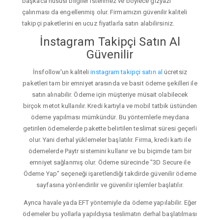
başkaca hususi bilgiler istenmez ve böylece gizyazı
çalınması da engellenmiş olur. Firmamızın güvenilir kaliteli
takipçi paketlerini en ucuz fiyatlarla satın alabilirsiniz.
İnstagram Takipçi Satın Al
Güvenilir
İnsfollow'un kaliteli
instagram takipçi satın al
ücretsiz
paketleri tam bir emniyet arasında ve basit ödeme şekilleri ile
satın alınabilir. Ödeme için müşteriye müsait olabilecek
birçok metot kullanılır. Kredi kartıyla ve mobil tatbik üstünden
ödeme yapılması mümkündür. Bu yöntemlerle meydana
getirilen ödemelerde pakette belirtilen teslimat süresi geçerli
olur. Yani derhal yüklemeler başlatılır. Firma, kredi kartı ile
ödemelerde Paytr sistemini kullanır ve bu biçimde tam bir
emniyet sağlanmış olur. Ödeme sürecinde "3D Secure ile
Ödeme Yap" seçeneği işaretlendiği takdirde güvenilir ödeme
sayfasına yönlendirilir ve güvenilir işlemler başlatılır.
Ayrıca havale yada EFT yöntemiyle da ödeme yapılabilir. Eğer
ödemeler bu yollarla yapıldıysa teslimatın derhal başlatılması