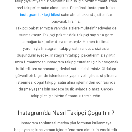
takipçiye ihtiyacınız olacaktır. Bunun için bizim firmamızdan
reel takipçiler satın almalısınız. En müsait instagram kalıcı
instagram takipçi hilesi
satın alma hakkında, sitemize
başvurabilirsiniz.
Takipçi paketlerimizin yanında sizlere muhtelif hediyeler de
sunmaktayız. Takipçi paketindeki takipçi sayısına gore
armağan takipçiler de vermekteyiz. Hemen teslimat
yardımıyla Instagram takipçi satın al ucuz sizi asla
düşündürmeyecek. Instagram takipçi paketlerimiz aylıktır.
Bizim firmamızdan instagram takipçi tutarları için bir seçenek
belirledikten sonrasında, derhal satın alabilirsiniz. Oldukça
güvenli bir biçimde işlemleriniz yapılır ve hiç hususi şifreniz
istenmez. doğal takipçi satın alma işleminden sonrasında
düşme yaşanabilir sadece bu ilk aylarda olmaz. Gerçek
takipçiler için bizim firmamızı tercih edin.
Instagram’da Nasıl Takipçi Çoğaltılır?
İnstagram toplumsal medya platformunu kullanmaya
başlayanlar, kısa zaman içinde fenomen olmak istemektedir.