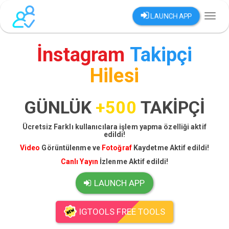
LAUNCH APP
Toggl
naviga
İnstagram
Takipçi
Hilesi
GÜNLÜK
+500
TAKİPÇİ
Ücretsiz Farklı kullanıcılara işlem yapma özelliği aktif
edildi!
Video
Görüntülenme ve
Fotoğraf
Kaydetme Aktif edildi!
Canlı Yayın
İzlenme Aktif edildi!
LAUNCH APP
IGTOOLS FREE TOOLS