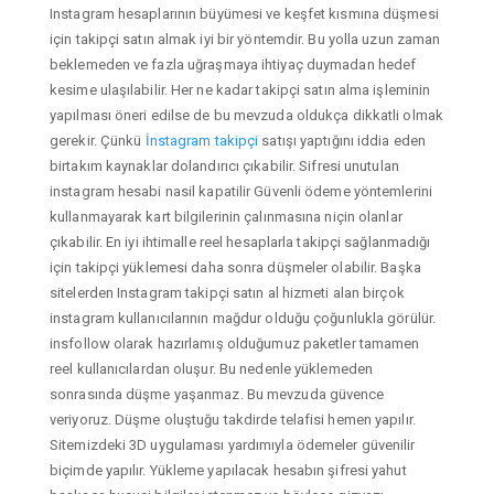
Instagram hesaplarının büyümesi ve keşfet kısmına düşmesi
için takipçi satın almak iyi bir yöntemdir. Bu yolla uzun zaman
beklemeden ve fazla uğraşmaya ihtiyaç duymadan hedef
kesime ulaşılabilir. Her ne kadar takipçi satın alma işleminin
yapılması öneri edilse de bu mevzuda oldukça dikkatli olmak
gerekir. Çünkü
İnstagram takipçi
satışı yaptığını iddia eden
birtakım kaynaklar dolandırıcı çıkabilir. Sifresi unutulan
instagram hesabi nasil kapatilir Güvenli ödeme yöntemlerini
kullanmayarak kart bilgilerinin çalınmasına niçin olanlar
çıkabilir. En iyi ihtimalle reel hesaplarla takipçi sağlanmadığı
için takipçi yüklemesi daha sonra düşmeler olabilir. Başka
sitelerden Instagram takipçi satın al hizmeti alan birçok
instagram kullanıcılarının mağdur olduğu çoğunlukla görülür.
insfollow olarak hazırlamış olduğumuz paketler tamamen
reel kullanıcılardan oluşur. Bu nedenle yüklemeden
sonrasında düşme yaşanmaz. Bu mevzuda güvence
veriyoruz. Düşme oluştuğu takdirde telafisi hemen yapılır.
Sitemizdeki 3D uygulaması yardımıyla ödemeler güvenilir
biçimde yapılır. Yükleme yapılacak hesabın şifresi yahut