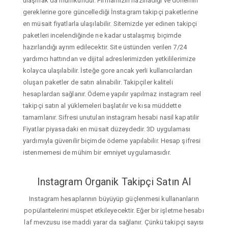
ulaşmak da mümkündür. Firmamızın hazırladığı ve dönemin
gereklerine gore güncellediği İnstagram takipçi paketlerine
en müsait fiyatlarla ulaşılabilir. Sitemizde yer edinen takipçi
paketleri incelendiğinde ne kadar ustalaşmış biçimde
hazırlandığı ayrım edilecektir. Site üstünden verilen 7/24
yardımcı hattından ve dijital adreslerimizden yetkililerimize
kolayca ulaşılabilir. İsteğe gore ancak yerli kullanıcılardan
oluşan paketler de satın alınabilir. Takipçiler kaliteli
hesaplardan sağlanır. Ödeme yapılır yapılmaz instagram reel
takipçi satın al yüklemeleri başlatılır ve kısa müddette
tamamlanır. Sifresi unutulan instagram hesabi nasil kapatilir
Fiyatlar piyasadaki en müsait düzeydedir. 3D uygulaması
yardımıyla güvenilir biçimde ödeme yapılabilir. Hesap şifresi
istenmemesi de mühim bir emniyet uygulamasıdır.
Instagram Organik Takipçi Satın Al
Instagram hesaplarının büyüyüp güçlenmesi kullananların
popülaritelerini müspet etkileyecektir. Eğer bir işletme hesabı
laf mevzusu ise maddi yarar da sağlanır. Çünkü takipçi sayısı