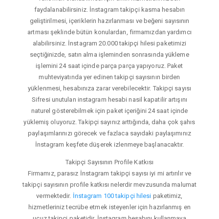
faydalanabilirsiniz. İnstagram takipçi kasma hesabın
geliştirilmesi, içeriklerin hazırlanması ve beğeni sayısının
artması şeklinde bütün konulardan, firmamızdan yardımcı
alabilirsiniz. İnstagram 20.000 takipçi hilesi paketimizi
seçtiğinizde, satın alma işleminden sonrasında yükleme
işlemini 24 saat içinde parça parça yapıyoruz. Paket
muhteviyatında yer edinen takipçi sayısının birden
yüklenmesi, hesabınıza zarar verebilecektir. Takipçi sayısı
Sifresi unutulan instagram hesabi nasil kapatilir artışını
naturel gösterebilmek için paket içeriğini 24 saat içinde
yüklemiş oluyoruz. Takipçi sayınız arttığında, daha çok şahıs
paylaşımlarınızı görecek ve fazlaca sayıdaki paylaşımınız
İnstagram keşfete düşerek izlenmeye başlanacaktır.
Takipçi Sayısının Profile Katkısı
Firmamız, parasız İnstagram takipçi sayısı iyi mi artırılır ve
takipçi sayısının profile katkısı nelerdir mevzusunda malumat
vermektedir.
İnstagram 100 takipçi hilesi
paketimiz,
hizmetleriniz tecrübe etmek isteyenler için hazırlanmış en
ucuz takipçi paketidir. İnstagram hesabını kullanmaya