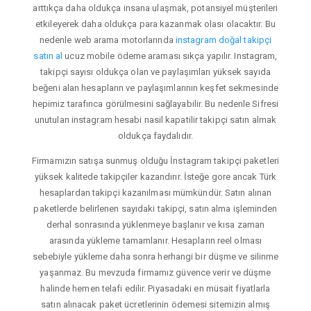
arttıkça daha oldukça insana ulaşmak, potansiyel müşterileri
etkileyerek daha oldukça para kazanmak olası olacaktır. Bu
nedenle web arama motorlarında
instagram doğal takipçi
satın al
ucuz mobile ödeme araması sıkça yapılır. Instagram,
takipçi sayısı oldukça olan ve paylaşımları yüksek sayıda
beğeni alan hesapların ve paylaşımlarının keşfet sekmesinde
hepimiz tarafınca görülmesini sağlayabilir. Bu nedenle Sifresi
unutulan instagram hesabi nasil kapatilir takipçi satın almak
oldukça faydalıdır.
Firmamızın satışa sunmuş olduğu İnstagram takipçi paketleri
yüksek kalitede takipçiler kazandırır. İsteğe gore ancak Türk
hesaplardan takipçi kazanılması mümkündür. Satın alınan
paketlerde belirlenen sayıdaki takipçi, satın alma işleminden
derhal sonrasında yüklenmeye başlanır ve kısa zaman
arasında yükleme tamamlanır. Hesapların reel olması
sebebiyle yükleme daha sonra herhangi bir düşme ve silinme
yaşanmaz. Bu mevzuda firmamız güvence verir ve düşme
halinde hemen telafi edilir. Piyasadaki en müsait fiyatlarla
satın alınacak paket ücretlerinin ödemesi sitemizin almış