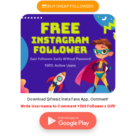
BUY CHEAP FOLLOWERS
Download Şifresiz İnsta Fans App, Comment!
Write Username to Comment +500 Followers Gift!