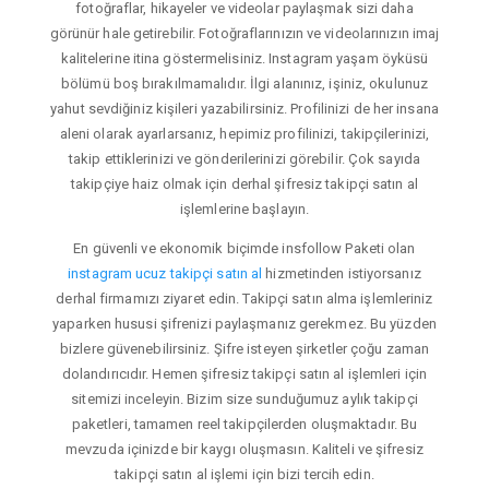
fotoğraflar, hikayeler ve videolar paylaşmak sizi daha
görünür hale getirebilir. Fotoğraflarınızın ve videolarınızın imaj
kalitelerine itina göstermelisiniz. Instagram yaşam öyküsü
bölümü boş bırakılmamalıdır. İlgi alanınız, işiniz, okulunuz
yahut sevdiğiniz kişileri yazabilirsiniz. Profilinizi de her insana
aleni olarak ayarlarsanız, hepimiz profilinizi, takipçilerinizi,
takip ettiklerinizi ve gönderilerinizi görebilir. Çok sayıda
takipçiye haiz olmak için derhal şifresiz takipçi satın al
işlemlerine başlayın.
En güvenli ve ekonomik biçimde insfollow Paketi olan
instagram ucuz takipçi satın al
hizmetinden istiyorsanız
derhal firmamızı ziyaret edin. Takipçi satın alma işlemleriniz
yaparken hususi şifrenizi paylaşmanız gerekmez. Bu yüzden
bizlere güvenebilirsiniz. Şifre isteyen şirketler çoğu zaman
dolandırıcıdır. Hemen şifresiz takipçi satın al işlemleri için
sitemizi inceleyin. Bizim size sunduğumuz aylık takipçi
paketleri, tamamen reel takipçilerden oluşmaktadır. Bu
mevzuda içinizde bir kaygı oluşmasın. Kaliteli ve şifresiz
takipçi satın al işlemi için bizi tercih edin.