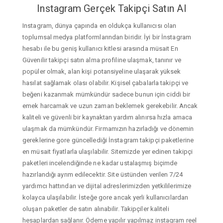
Instagram Gerçek Takipçi Satın Al
Instagram, dünya çapında en oldukça kullanıcısı olan
toplumsal medya platformlarından biridir. İyi bir İnstagram
hesabı ile bu geniş kullanıcı kitlesi arasında müsait En
Güvenilir takipçi satın alma profiline ulaşmak, tanınır ve
popüler olmak, alan kişi potansiyeline ulaşarak yüksek
hasılat sağlamak olası olabilir. Kişisel çabalarla takipçi ve
beğeni kazanmak mümkündür sadece bunun için ciddi bir
emek harcamak ve uzun zaman beklemek gerekebilir. Ancak
kaliteli ve güvenli bir kaynaktan yardım alınırsa hızla amaca
ulaşmak da mümkündür. Firmamızın hazırladığı ve dönemin
gereklerine gore güncellediği İnstagram takipçi paketlerine
en müsait fiyatlarla ulaşılabilir. Sitemizde yer edinen takipçi
paketleri incelendiğinde ne kadar ustalaşmış biçimde
hazırlandığı ayrım edilecektir. Site üstünden verilen 7/24
yardımcı hattından ve dijital adreslerimizden yetkililerimize
kolayca ulaşılabilir. İsteğe gore ancak yerli kullanıcılardan
oluşan paketler de satın alınabilir. Takipçiler kaliteli
hesaplardan sağlanır. Ödeme yapılır yapılmaz instagram reel