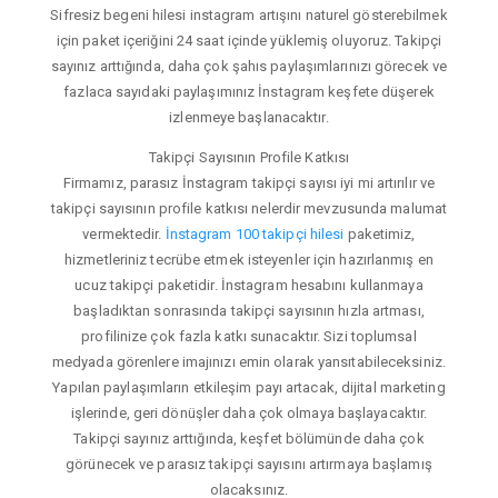
Sifresiz begeni hilesi instagram artışını naturel gösterebilmek
için paket içeriğini 24 saat içinde yüklemiş oluyoruz. Takipçi
sayınız arttığında, daha çok şahıs paylaşımlarınızı görecek ve
fazlaca sayıdaki paylaşımınız İnstagram keşfete düşerek
izlenmeye başlanacaktır.
Takipçi Sayısının Profile Katkısı
Firmamız, parasız İnstagram takipçi sayısı iyi mi artırılır ve
takipçi sayısının profile katkısı nelerdir mevzusunda malumat
vermektedir.
İnstagram 100 takipçi hilesi
paketimiz,
hizmetleriniz tecrübe etmek isteyenler için hazırlanmış en
ucuz takipçi paketidir. İnstagram hesabını kullanmaya
başladıktan sonrasında takipçi sayısının hızla artması,
profilinize çok fazla katkı sunacaktır. Sizi toplumsal
medyada görenlere imajınızı emin olarak yansıtabileceksiniz.
Yapılan paylaşımların etkileşim payı artacak, dijital marketing
işlerinde, geri dönüşler daha çok olmaya başlayacaktır.
Takipçi sayınız arttığında, keşfet bölümünde daha çok
görünecek ve parasız takipçi sayısını artırmaya başlamış
olacaksınız.