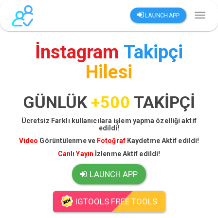
LAUNCH APP
Toggl
naviga
İnstagram
Takipçi
Hilesi
GÜNLÜK
+500
TAKİPÇİ
Ücretsiz Farklı kullanıcılara işlem yapma özelliği aktif
edildi!
Video
Görüntülenme ve
Fotoğraf
Kaydetme Aktif edildi!
Canlı Yayın
İzlenme Aktif edildi!
LAUNCH APP
IGTOOLS FREE TOOLS