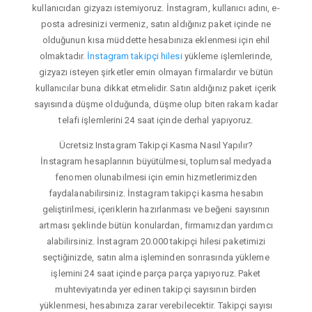
kullanıcıdan gizyazı istemiyoruz. İnstagram, kullanıcı adını, e-
posta adresinizi vermeniz, satın aldığınız paket içinde ne
olduğunun kısa müddette hesabınıza eklenmesi için ehil
olmaktadır.
İnstagram takipçi hilesi
yükleme işlemlerinde,
gizyazı isteyen şirketler emin olmayan firmalardır ve bütün
kullanıcılar buna dikkat etmelidir. Satın aldığınız paket içerik
sayısında düşme olduğunda, düşme olup biten rakam kadar
telafi işlemlerini 24 saat içinde derhal yapıyoruz.
Ücretsiz Instagram Takipçi Kasma Nasıl Yapılır?
İnstagram hesaplarının büyütülmesi, toplumsal medyada
fenomen olunabilmesi için emin hizmetlerimizden
faydalanabilirsiniz. İnstagram takipçi kasma hesabın
geliştirilmesi, içeriklerin hazırlanması ve beğeni sayısının
artması şeklinde bütün konulardan, firmamızdan yardımcı
alabilirsiniz. İnstagram 20.000 takipçi hilesi paketimizi
seçtiğinizde, satın alma işleminden sonrasında yükleme
işlemini 24 saat içinde parça parça yapıyoruz. Paket
muhteviyatında yer edinen takipçi sayısının birden
yüklenmesi, hesabınıza zarar verebilecektir. Takipçi sayısı