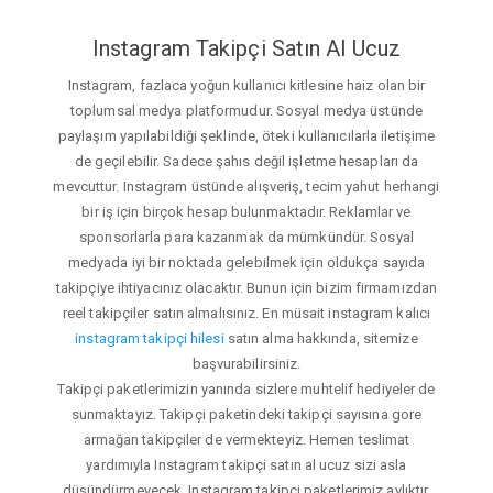
Instagram Takipçi Satın Al Ucuz
Instagram, fazlaca yoğun kullanıcı kitlesine haiz olan bir
toplumsal medya platformudur. Sosyal medya üstünde
paylaşım yapılabildiği şeklinde, öteki kullanıcılarla iletişime
de geçilebilir. Sadece şahıs değil işletme hesapları da
mevcuttur. Instagram üstünde alışveriş, tecim yahut herhangi
bir iş için birçok hesap bulunmaktadır. Reklamlar ve
sponsorlarla para kazanmak da mümkündür. Sosyal
medyada iyi bir noktada gelebilmek için oldukça sayıda
takipçiye ihtiyacınız olacaktır. Bunun için bizim firmamızdan
reel takipçiler satın almalısınız. En müsait instagram kalıcı
instagram takipçi hilesi
satın alma hakkında, sitemize
başvurabilirsiniz.
Takipçi paketlerimizin yanında sizlere muhtelif hediyeler de
sunmaktayız. Takipçi paketindeki takipçi sayısına gore
armağan takipçiler de vermekteyiz. Hemen teslimat
yardımıyla Instagram takipçi satın al ucuz sizi asla
düşündürmeyecek. Instagram takipçi paketlerimiz aylıktır.