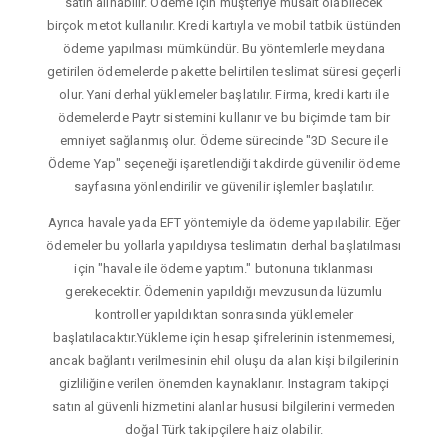
satın alınabilir. Ödeme için müşteriye müsait olabilecek
birçok metot kullanılır. Kredi kartıyla ve mobil tatbik üstünden
ödeme yapılması mümkündür. Bu yöntemlerle meydana
getirilen ödemelerde pakette belirtilen teslimat süresi geçerli
olur. Yani derhal yüklemeler başlatılır. Firma, kredi kartı ile
ödemelerde Paytr sistemini kullanır ve bu biçimde tam bir
emniyet sağlanmış olur. Ödeme sürecinde "3D Secure ile
Ödeme Yap" seçeneği işaretlendiği takdirde güvenilir ödeme
sayfasına yönlendirilir ve güvenilir işlemler başlatılır.
Ayrıca havale yada EFT yöntemiyle da ödeme yapılabilir. Eğer
ödemeler bu yollarla yapıldıysa teslimatın derhal başlatılması
için "havale ile ödeme yaptım." butonuna tıklanması
gerekecektir. Ödemenin yapıldığı mevzusunda lüzumlu
kontroller yapıldıktan sonrasında yüklemeler
başlatılacaktır.Yükleme için hesap şifrelerinin istenmemesi,
ancak bağlantı verilmesinin ehil oluşu da alan kişi bilgilerinin
gizliliğine verilen önemden kaynaklanır. Instagram takipçi
satın al güvenli hizmetini alanlar hususi bilgilerini vermeden
doğal Türk takipçilere haiz olabilir.