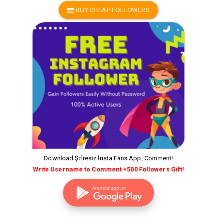
BUY CHEAP FOLLOWERS
Download Şifresiz İnsta Fans App, Comment!
Write Username to Comment +500 Followers Gift!