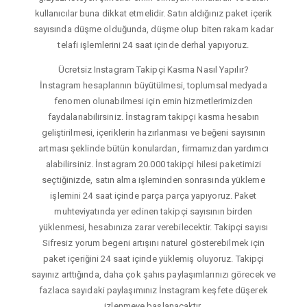
kullanıcılar buna dikkat etmelidir. Satın aldığınız paket içerik
sayısında düşme olduğunda, düşme olup biten rakam kadar
telafi işlemlerini 24 saat içinde derhal yapıyoruz.
Ücretsiz Instagram Takipçi Kasma Nasıl Yapılır?
İnstagram hesaplarının büyütülmesi, toplumsal medyada
fenomen olunabilmesi için emin hizmetlerimizden
faydalanabilirsiniz. İnstagram takipçi kasma hesabın
geliştirilmesi, içeriklerin hazırlanması ve beğeni sayısının
artması şeklinde bütün konulardan, firmamızdan yardımcı
alabilirsiniz. İnstagram 20.000 takipçi hilesi paketimizi
seçtiğinizde, satın alma işleminden sonrasında yükleme
işlemini 24 saat içinde parça parça yapıyoruz. Paket
muhteviyatında yer edinen takipçi sayısının birden
yüklenmesi, hesabınıza zarar verebilecektir. Takipçi sayısı
Sifresiz yorum begeni artışını naturel gösterebilmek için
paket içeriğini 24 saat içinde yüklemiş oluyoruz. Takipçi
sayınız arttığında, daha çok şahıs paylaşımlarınızı görecek ve
fazlaca sayıdaki paylaşımınız İnstagram keşfete düşerek
izlenmeye başlanacaktır.