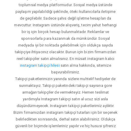
toplumsal medya platformudur. Sosyal medya üstünde
paylaşım yapılabildiği şeklinde, öteki kullanıcılarla iletişime
de geçilebilir. Sadece şahıs değil işletme hesapları da
mevcuttur. Instagram üstünde alışveriş, tecim yahut herhangi
bir iş için birçok hesap bulunmaktadır. Reklamlar ve
sponsorlarla para kazanmak da mümkündür. Sosyal
medyada iyi bir noktada gelebilmek için oldukça sayıda
takipçiye ihtiyacınız olacaktır. Bunun için bizim firmamızdan
reel takipçiler satın almalısınız. En müsait instagram kalıcı
instagram takipçi hilesi
satın alma hakkında, sitemize
başvurabilirsiniz.
Takipçi paketlerimizin yanında sizlere muhtelif hediyeler de
sunmaktayız. Takipçi paketindeki takipçi sayısına gore
armağan takipçiler de vermekteyiz. Hemen teslimat
yardımıyla Instagram takipçi satın al ucuz sizi asla
düşündürmeyecek. Instagram takipçi paketlerimiz aylıktır.
Bizim firmamızdan instagram takipçi tutarları için bir seçenek
belirledikten sonrasında, derhal satın alabilirsiniz. Oldukça
güvenli bir biçimde işlemleriniz yapılır ve hiç hususi şifreniz