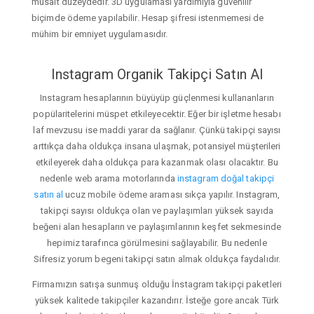
müsait düzeydedir. 3D uygulaması yardımıyla güvenilir
biçimde ödeme yapılabilir. Hesap şifresi istenmemesi de
mühim bir emniyet uygulamasıdır.
Instagram Organik Takipçi Satın Al
Instagram hesaplarının büyüyüp güçlenmesi kullananların
popülaritelerini müspet etkileyecektir. Eğer bir işletme hesabı
laf mevzusu ise maddi yarar da sağlanır. Çünkü takipçi sayısı
arttıkça daha oldukça insana ulaşmak, potansiyel müşterileri
etkileyerek daha oldukça para kazanmak olası olacaktır. Bu
nedenle web arama motorlarında
instagram doğal takipçi
satın al
ucuz mobile ödeme araması sıkça yapılır. Instagram,
takipçi sayısı oldukça olan ve paylaşımları yüksek sayıda
beğeni alan hesapların ve paylaşımlarının keşfet sekmesinde
hepimiz tarafınca görülmesini sağlayabilir. Bu nedenle
Sifresiz yorum begeni takipçi satın almak oldukça faydalıdır.
Firmamızın satışa sunmuş olduğu İnstagram takipçi paketleri
yüksek kalitede takipçiler kazandırır. İsteğe gore ancak Türk