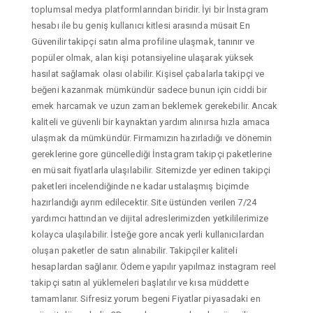
toplumsal medya platformlarından biridir. İyi bir İnstagram
hesabı ile bu geniş kullanıcı kitlesi arasında müsait En
Güvenilir takipçi satın alma profiline ulaşmak, tanınır ve
popüler olmak, alan kişi potansiyeline ulaşarak yüksek
hasılat sağlamak olası olabilir. Kişisel çabalarla takipçi ve
beğeni kazanmak mümkündür sadece bunun için ciddi bir
emek harcamak ve uzun zaman beklemek gerekebilir. Ancak
kaliteli ve güvenli bir kaynaktan yardım alınırsa hızla amaca
ulaşmak da mümkündür. Firmamızın hazırladığı ve dönemin
gereklerine gore güncellediği İnstagram takipçi paketlerine
en müsait fiyatlarla ulaşılabilir. Sitemizde yer edinen takipçi
paketleri incelendiğinde ne kadar ustalaşmış biçimde
hazırlandığı ayrım edilecektir. Site üstünden verilen 7/24
yardımcı hattından ve dijital adreslerimizden yetkililerimize
kolayca ulaşılabilir. İsteğe gore ancak yerli kullanıcılardan
oluşan paketler de satın alınabilir. Takipçiler kaliteli
hesaplardan sağlanır. Ödeme yapılır yapılmaz instagram reel
takipçi satın al yüklemeleri başlatılır ve kısa müddette
tamamlanır. Sifresiz yorum begeni Fiyatlar piyasadaki en