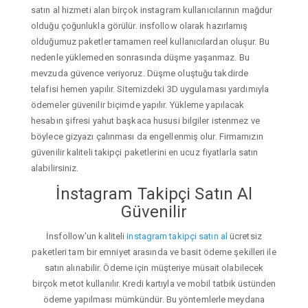
satın al hizmeti alan birçok instagram kullanıcılarının mağdur
olduğu çoğunlukla görülür. insfollow olarak hazırlamış
olduğumuz paketler tamamen reel kullanıcılardan oluşur. Bu
nedenle yüklemeden sonrasında düşme yaşanmaz. Bu
mevzuda güvence veriyoruz. Düşme oluştuğu takdirde
telafisi hemen yapılır. Sitemizdeki 3D uygulaması yardımıyla
ödemeler güvenilir biçimde yapılır. Yükleme yapılacak
hesabın şifresi yahut başkaca hususi bilgiler istenmez ve
böylece gizyazı çalınması da engellenmiş olur. Firmamızın
güvenilir kaliteli takipçi paketlerini en ucuz fiyatlarla satın
alabilirsiniz.
İnstagram Takipçi Satın Al
Güvenilir
İnsfollow'un kaliteli
instagram takipçi satın al
ücretsiz
paketleri tam bir emniyet arasında ve basit ödeme şekilleri ile
satın alınabilir. Ödeme için müşteriye müsait olabilecek
birçok metot kullanılır. Kredi kartıyla ve mobil tatbik üstünden
ödeme yapılması mümkündür. Bu yöntemlerle meydana