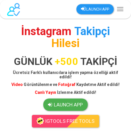
LAUNCH APP
Toggl
naviga
İnstagram
Takipçi
Hilesi
GÜNLÜK
+500
TAKİPÇİ
Ücretsiz Farklı kullanıcılara işlem yapma özelliği aktif
edildi!
Video
Görüntülenme ve
Fotoğraf
Kaydetme Aktif edildi!
Canlı Yayın
İzlenme Aktif edildi!
LAUNCH APP
IGTOOLS FREE TOOLS