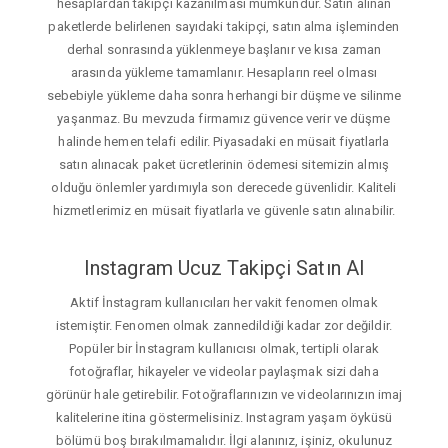
hesaplardan takipçi kazanılması mümkündür. Satın alınan
paketlerde belirlenen sayıdaki takipçi, satın alma işleminden
derhal sonrasında yüklenmeye başlanır ve kısa zaman
arasında yükleme tamamlanır. Hesapların reel olması
sebebiyle yükleme daha sonra herhangi bir düşme ve silinme
yaşanmaz. Bu mevzuda firmamız güvence verir ve düşme
halinde hemen telafi edilir. Piyasadaki en müsait fiyatlarla
satın alınacak paket ücretlerinin ödemesi sitemizin almış
olduğu önlemler yardımıyla son derecede güvenlidir. Kaliteli
hizmetlerimiz en müsait fiyatlarla ve güvenle satın alınabilir.
Instagram Ucuz Takipçi Satın Al
Aktif İnstagram kullanıcıları her vakit fenomen olmak
istemiştir. Fenomen olmak zannedildiği kadar zor değildir.
Popüler bir İnstagram kullanıcısı olmak, tertipli olarak
fotoğraflar, hikayeler ve videolar paylaşmak sizi daha
görünür hale getirebilir. Fotoğraflarınızın ve videolarınızın imaj
kalitelerine itina göstermelisiniz. Instagram yaşam öyküsü
bölümü boş bırakılmamalıdır. İlgi alanınız, işiniz, okulunuz