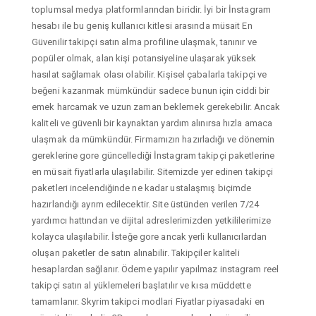
toplumsal medya platformlarından biridir. İyi bir İnstagram
hesabı ile bu geniş kullanıcı kitlesi arasında müsait En
Güvenilir takipçi satın alma profiline ulaşmak, tanınır ve
popüler olmak, alan kişi potansiyeline ulaşarak yüksek
hasılat sağlamak olası olabilir. Kişisel çabalarla takipçi ve
beğeni kazanmak mümkündür sadece bunun için ciddi bir
emek harcamak ve uzun zaman beklemek gerekebilir. Ancak
kaliteli ve güvenli bir kaynaktan yardım alınırsa hızla amaca
ulaşmak da mümkündür. Firmamızın hazırladığı ve dönemin
gereklerine gore güncellediği İnstagram takipçi paketlerine
en müsait fiyatlarla ulaşılabilir. Sitemizde yer edinen takipçi
paketleri incelendiğinde ne kadar ustalaşmış biçimde
hazırlandığı ayrım edilecektir. Site üstünden verilen 7/24
yardımcı hattından ve dijital adreslerimizden yetkililerimize
kolayca ulaşılabilir. İsteğe gore ancak yerli kullanıcılardan
oluşan paketler de satın alınabilir. Takipçiler kaliteli
hesaplardan sağlanır. Ödeme yapılır yapılmaz instagram reel
takipçi satın al yüklemeleri başlatılır ve kısa müddette
tamamlanır. Skyrim takipci modlari Fiyatlar piyasadaki en