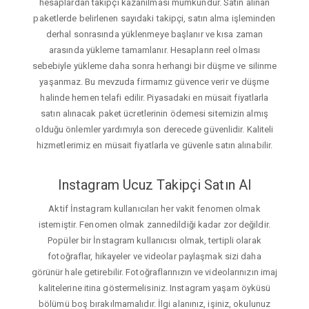
hesaplardan takipçi kazanılması mümkündür. Satın alınan
paketlerde belirlenen sayıdaki takipçi, satın alma işleminden
derhal sonrasında yüklenmeye başlanır ve kısa zaman
arasında yükleme tamamlanır. Hesapların reel olması
sebebiyle yükleme daha sonra herhangi bir düşme ve silinme
yaşanmaz. Bu mevzuda firmamız güvence verir ve düşme
halinde hemen telafi edilir. Piyasadaki en müsait fiyatlarla
satın alınacak paket ücretlerinin ödemesi sitemizin almış
olduğu önlemler yardımıyla son derecede güvenlidir. Kaliteli
hizmetlerimiz en müsait fiyatlarla ve güvenle satın alınabilir.
Instagram Ucuz Takipçi Satın Al
Aktif İnstagram kullanıcıları her vakit fenomen olmak
istemiştir. Fenomen olmak zannedildiği kadar zor değildir.
Popüler bir İnstagram kullanıcısı olmak, tertipli olarak
fotoğraflar, hikayeler ve videolar paylaşmak sizi daha
görünür hale getirebilir. Fotoğraflarınızın ve videolarınızın imaj
kalitelerine itina göstermelisiniz. Instagram yaşam öyküsü
bölümü boş bırakılmamalıdır. İlgi alanınız, işiniz, okulunuz