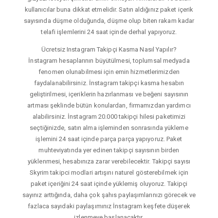
kullanıcılar buna dikkat etmelidir. Satın aldığınız paket içerik
sayısında düşme olduğunda, düşme olup biten rakam kadar
telafi işlemlerini 24 saat içinde derhal yapıyoruz.
Ücretsiz Instagram Takipçi Kasma Nasıl Yapılır?
İnstagram hesaplarının büyütülmesi, toplumsal medyada
fenomen olunabilmesi için emin hizmetlerimizden
faydalanabilirsiniz. İnstagram takipçi kasma hesabın
geliştirilmesi, içeriklerin hazırlanması ve beğeni sayısının
artması şeklinde bütün konulardan, firmamızdan yardımcı
alabilirsiniz. İnstagram 20.000 takipçi hilesi paketimizi
seçtiğinizde, satın alma işleminden sonrasında yükleme
işlemini 24 saat içinde parça parça yapıyoruz. Paket
muhteviyatında yer edinen takipçi sayısının birden
yüklenmesi, hesabınıza zarar verebilecektir. Takipçi sayısı
Skyrim takipci modlari artışını naturel gösterebilmek için
paket içeriğini 24 saat içinde yüklemiş oluyoruz. Takipçi
sayınız arttığında, daha çok şahıs paylaşımlarınızı görecek ve
fazlaca sayıdaki paylaşımınız İnstagram keşfete düşerek
izlenmeye başlanacaktır.