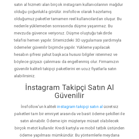
satın al hizmeti alan birçok instagram kullanıcılarının mağdur
olduğu çoğunlukla görülür. insfollow olarak hazırlamış
olduğumuz paketler tamamen reel kullanıcılardan oluşur. Bu
nedenle yüklemeden sonrasında düşme yaşanmaz. Bu
mevzuda güvence veriyoruz. Düşme oluştuğu takdirde
telafisi hemen yapılır. Sitemizdeki 3D uygulaması yardımıyla
ödemeler güvenilir biçimde yapılır. Yükleme yapılacak
hesabın şifresi yahut başkaca hususi bilgiler istenmez ve
böylece gizyazı çalınması da engellenmiş olur. Firmamızın
güvenilir kaliteli takipçi paketlerini en ucuz fiyatlarla satın
alabilirsiniz.
İnstagram Takipçi Satın Al
Güvenilir
İnsfollow'un kaliteli
instagram takipçi satın al
ücretsiz
paketleri tam bir emniyet arasında ve basit ödeme şekilleri ile
satın alınabilir. Ödeme için müşteriye müsait olabilecek
birçok metot kullanılır. Kredi kartıyla ve mobil tatbik üstünden
ödeme yapılması mümkündür. Bu yöntemlerle meydana