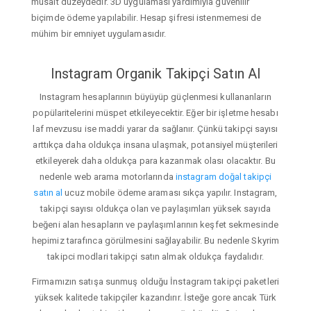
müsait düzeydedir. 3D uygulaması yardımıyla güvenilir
biçimde ödeme yapılabilir. Hesap şifresi istenmemesi de
mühim bir emniyet uygulamasıdır.
Instagram Organik Takipçi Satın Al
Instagram hesaplarının büyüyüp güçlenmesi kullananların
popülaritelerini müspet etkileyecektir. Eğer bir işletme hesabı
laf mevzusu ise maddi yarar da sağlanır. Çünkü takipçi sayısı
arttıkça daha oldukça insana ulaşmak, potansiyel müşterileri
etkileyerek daha oldukça para kazanmak olası olacaktır. Bu
nedenle web arama motorlarında
instagram doğal takipçi
satın al
ucuz mobile ödeme araması sıkça yapılır. Instagram,
takipçi sayısı oldukça olan ve paylaşımları yüksek sayıda
beğeni alan hesapların ve paylaşımlarının keşfet sekmesinde
hepimiz tarafınca görülmesini sağlayabilir. Bu nedenle Skyrim
takipci modlari takipçi satın almak oldukça faydalıdır.
Firmamızın satışa sunmuş olduğu İnstagram takipçi paketleri
yüksek kalitede takipçiler kazandırır. İsteğe gore ancak Türk