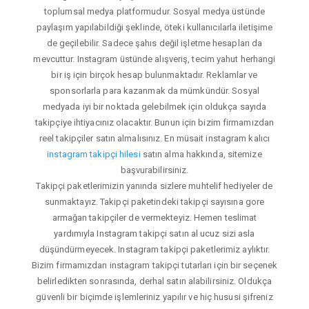
toplumsal medya platformudur. Sosyal medya üstünde
paylaşım yapılabildiği şeklinde, öteki kullanıcılarla iletişime
de geçilebilir. Sadece şahıs değil işletme hesapları da
mevcuttur. Instagram üstünde alışveriş, tecim yahut herhangi
bir iş için birçok hesap bulunmaktadır. Reklamlar ve
sponsorlarla para kazanmak da mümkündür. Sosyal
medyada iyi bir noktada gelebilmek için oldukça sayıda
takipçiye ihtiyacınız olacaktır. Bunun için bizim firmamızdan
reel takipçiler satın almalısınız. En müsait instagram kalıcı
instagram takipçi hilesi
satın alma hakkında, sitemize
başvurabilirsiniz.
Takipçi paketlerimizin yanında sizlere muhtelif hediyeler de
sunmaktayız. Takipçi paketindeki takipçi sayısına gore
armağan takipçiler de vermekteyiz. Hemen teslimat
yardımıyla Instagram takipçi satın al ucuz sizi asla
düşündürmeyecek. Instagram takipçi paketlerimiz aylıktır.
Bizim firmamızdan instagram takipçi tutarları için bir seçenek
belirledikten sonrasında, derhal satın alabilirsiniz. Oldukça
güvenli bir biçimde işlemleriniz yapılır ve hiç hususi şifreniz