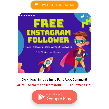
BUY CHEAP FOLLOWERS
Download Şifresiz İnsta Fans App, Comment!
Write Username to Comment +500 Followers Gift!