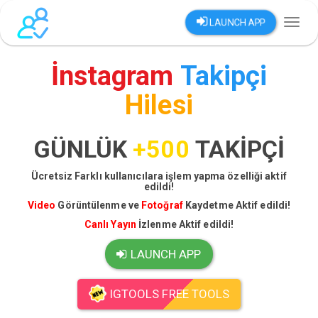
LAUNCH APP
Toggl
naviga
İnstagram
Takipçi
Hilesi
GÜNLÜK
+500
TAKİPÇİ
Ücretsiz Farklı kullanıcılara işlem yapma özelliği aktif
edildi!
Video
Görüntülenme ve
Fotoğraf
Kaydetme Aktif edildi!
Canlı Yayın
İzlenme Aktif edildi!
LAUNCH APP
IGTOOLS FREE TOOLS