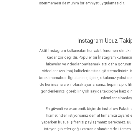
istenmemesi de mühim bir emniyet uygulamasıdır.
Instagram Ucuz Takip
Aktif İnstagram kullanıcıları her vakit fenomen olmak
kadar zor değildir. Popüler bir İnstagram kullanıcıs
hikayeler ve videolar paylaşmak sizi daha görünür ha
videolarınızın imaj kalitelerine itina göstermelisin
bırakılmamalıdır. İlgi alanınız, işiniz, okulunuz yahut sevd
de her insana aleni olarak ayarlarsanız, hepimiz profiliniz
gönderilerinizi görebilir. Çok sayıda takipçiye haiz olm
işlemlerine başlay
En güvenli ve ekonomik biçimde insfollow Paketi 
hizmetinden istiyorsanız derhal firmamızı ziyaret e
yaparken hususi şifrenizi paylaşmanız gerekmez. Bu y
isteyen şirketler çoğu zaman dolandırıcıdır. Hemen şi