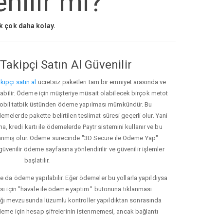
nilir mi?
ak çok daha kolay.
Takipçi Satın Al Güvenilir
kipçi satın al
ücretsiz paketleri tam bir emniyet arasında ve
ınabilir. Ödeme için müşteriye müsait olabilecek birçok metot
ve mobil tatbik üstünden ödeme yapılması mümkündür. Bu
melerde pakette belirtilen teslimat süresi geçerli olur. Yani
ma, kredi kartı ile ödemelerde Paytr sistemini kullanır ve bu
anmış olur. Ödeme sürecinde "3D Secure ile Ödeme Yap"
güvenilir ödeme sayfasına yönlendirilir ve güvenilir işlemler
başlatılır.
e da ödeme yapılabilir. Eğer ödemeler bu yollarla yapıldıysa
ası için "havale ile ödeme yaptım." butonuna tıklanması
ığı mevzusunda lüzumlu kontroller yapıldıktan sonrasında
kleme için hesap şifrelerinin istenmemesi, ancak bağlantı