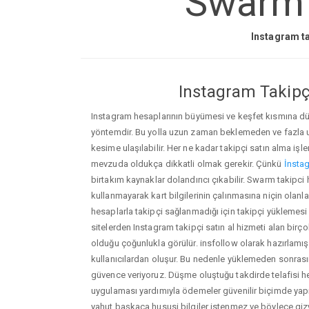
Swarm t
Instagram ta
Instagram Takipçi
Instagram hesaplarının büyümesi ve keşfet kısmına düşm
yöntemdir. Bu yolla uzun zaman beklemeden ve fazla
kesime ulaşılabilir. Her ne kadar takipçi satın alma işl
mevzuda oldukça dikkatli olmak gerekir. Çünkü
İnstag
birtakım kaynaklar dolandırıcı çıkabilir. Swarm takipci
kullanmayarak kart bilgilerinin çalınmasına niçin olanlar ç
hesaplarla takipçi sağlanmadığı için takipçi yüklemesi
sitelerden Instagram takipçi satın al hizmeti alan birç
olduğu çoğunlukla görülür. insfollow olarak hazırlam
kullanıcılardan oluşur. Bu nedenle yüklemeden sonr
güvence veriyoruz. Düşme oluştuğu takdirde telafisi h
uygulaması yardımıyla ödemeler güvenilir biçimde yapıl
yahut başkaca hususi bilgiler istenmez ve böylece giz