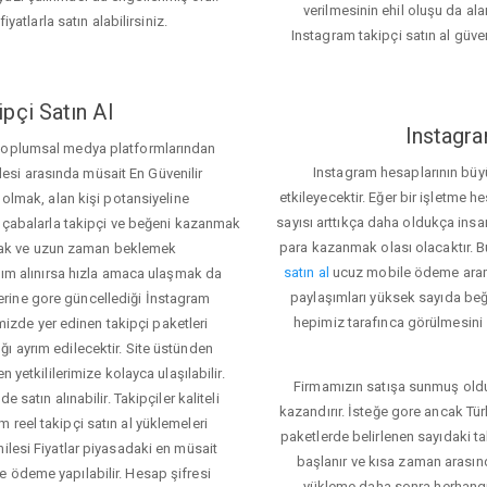
verilmesinin ehil oluşu da alan
iyatlarla satın alabilirsiniz.
Instagram takipçi satın al güve
pçi Satın Al
Instagra
 toplumsal medya platformlarından
Instagram hesaplarının büy
itlesi arasında müsait En Güvenilir
etkileyecektir. Eğer bir işletme 
 olmak, alan kişi potansiyeline
sayısı arttıkça daha oldukça insa
el çabalarla takipçi ve beğeni kazanmak
para kazanmak olası olacaktır.
mak ve uzun zaman beklemek
satın al
ucuz mobile ödeme aramas
rdım alınırsa hızla amaca ulaşmak da
paylaşımları yüksek sayıda beğ
rine gore güncellediği İnstagram
hepimiz tarafınca görülmesini s
temizde yer edinen takipçi paketleri
ı ayrım edilecektir. Site üstünden
 yetkililerimize kolayca ulaşılabilir.
Firmamızın satışa sunmuş olduğ
 satın alınabilir. Takipçiler kaliteli
kazandırır. İsteğe gore ancak Tü
 reel takipçi satın al yüklemeleri
paketlerde belirlenen sayıdaki t
ilesi Fiyatlar piyasadaki en müsait
başlanır ve kısa zaman arasın
e ödeme yapılabilir. Hesap şifresi
yükleme daha sonra herhang