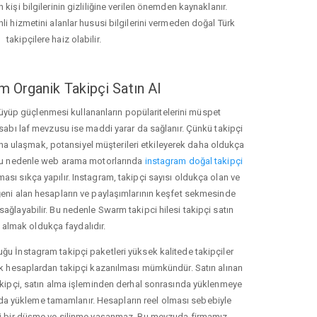
 kişi bilgilerinin gizliliğine verilen önemden kaynaklanır.
nli hizmetini alanlar hususi bilgilerini vermeden doğal Türk
takipçilere haiz olabilir.
m Organik Takipçi Satın Al
üyüp güçlenmesi kullananların popülaritelerini müspet
hesabı laf mevzusu ise maddi yarar da sağlanır. Çünkü takipçi
na ulaşmak, potansiyel müşterileri etkileyerek daha oldukça
 Bu nedenle web arama motorlarında
instagram doğal takipçi
ı sıkça yapılır. Instagram, takipçi sayısı oldukça olan ve
eni alan hesapların ve paylaşımlarının keşfet sekmesinde
ağlayabilir. Bu nedenle Swarm takipci hilesi takipçi satın
almak oldukça faydalıdır.
u İnstagram takipçi paketleri yüksek kalitede takipçiler
rk hesaplardan takipçi kazanılması mümkündür. Satın alınan
akipçi, satın alma işleminden derhal sonrasında yüklenmeye
da yükleme tamamlanır. Hesapların reel olması sebebiyle
i bir düşme ve silinme yaşanmaz. Bu mevzuda firmamız