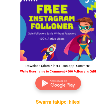
Download Şifresiz İnsta Fans App, Comment!
Write Username to Comment +500 Followers Gift!
Swarm takipci hilesi