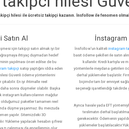
akipci hilesi Güve
kipçi hilesi ile ücretsiz takipçi kazanın. İnsfollow ile fenomen olm
 Satın Al
İnstagram 
esi için takipçi satın almak iyi bir
İnsfollow'un kaliteli
instagram ta
 uğraşmaya ihtiyaç duymadan hedef
basit ödeme şekilleri ile satın al
eminin yapılması öneri edilse de bu
kullanılır. Kredi kartıyla 
ram takipçi
satışı yaptığını iddia eden
yöntemlerle meydana getirilen öde
 hilesi Güvenli ödeme yöntemlerini
derhal yüklemeler başlatılır. Fir
ıkabilir. En iyi ihtimalle reel
biçimde tam bir emniyet sağl
 daha sonra düşmeler olabilir. Başka
seçeneği işaretlendiği takdirde 
ok instagram kullanıcılarının mağdur
ış olduğumuz paketler tamamen reel
Ayrıca havale yada EFT yöntemiyl
asında düşme yaşanmaz. Bu mevzuda
teslimatın derhal başlatılm
emen yapılır. Sitemizdeki 3D
gerekecektir. Ödemenin yapıld
ır. Yükleme yapılacak hesabın şifresi
yüklemeler başlatılacaktır.Yü
yazı çalınması da engellenmiş olur.