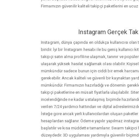
Firmamızın güvenilir kaliteli takipçi paketlerini en ucuz f
Instagram Gerçek Taki
Instagram, dünya çapında en oldukça kullanıcısı olan
biridir. İyi bir İnstagram hesabı ile bu geniş kullanıcı k
takipçi satın alma profiline ulaşmak, tanınır ve popüler
ulaşarak yüksek hasılat sağlamak olası olabilir. Kişis
mümkündür sadece bunun için ciddi bir emek harca
gerekebilir. Ancak kaliteli ve güvenli bir kaynaktan ya
mümkündür. Firmamızın hazırladığı ve dönemin gerekle
takipçi paketlerine en müsait fiyatlarla ulaşılabilir. Si
incelendiğinde ne kadar ustalaşmış biçimde hazırlandığ
verilen 7/24 yardımcı hattından ve dijital adreslerimizden
İsteğe gore ancak yerli kullanıcılardan oluşan paketler de
hesaplardan sağlanır. Ödeme yapılır yapılmaz instagram
başlatılır ve kısa müddette tamamlanır. Swarm takipci h
düzeydedir. 3D uygulaması yardımıyla güvenilir biçimd