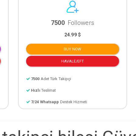
7500
Followers
24.99 $
BUY NOW
HAVALE/EFT
7500
Adet Türk Takipçi
Hızlı
Teslimat
7/24 Whatsapp
Destek Hizmeti