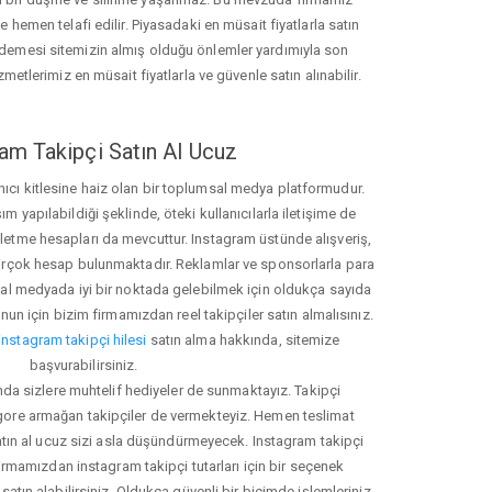
hemen telafi edilir. Piyasadaki en müsait fiyatlarla satın
ödemesi sitemizin almış olduğu önlemler yardımıyla son
zmetlerimiz en müsait fiyatlarla ve güvenle satın alınabilir.
am Takipçi Satın Al Ucuz
nıcı kitlesine haiz olan bir toplumsal medya platformudur.
yapılabildiği şeklinde, öteki kullanıcılarla iletişime de
işletme hesapları da mevcuttur. Instagram üstünde alışveriş,
 birçok hesap bulunmaktadır. Reklamlar ve sponsorlarla para
 medyada iyi bir noktada gelebilmek için oldukça sayıda
unun için bizim firmamızdan reel takipçiler satın almalısınız.
instagram takipçi hilesi
satın alma hakkında, sitemize
başvurabilirsiniz.
nda sizlere muhtelif hediyeler de sunmaktayız. Takipçi
 gore armağan takipçiler de vermekteyiz. Hemen teslimat
atın al ucuz sizi asla düşündürmeyecek. Instagram takipçi
 firmamızdan instagram takipçi tutarları için bir seçenek
satın alabilirsiniz. Oldukça güvenli bir biçimde işlemleriniz