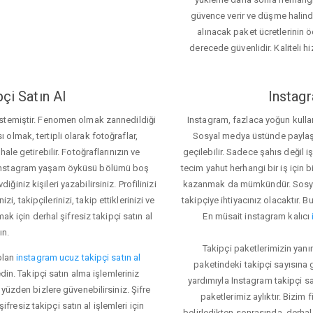
güvence verir ve düşme halinde 
alınacak paket ücretlerinin 
derecede güvenlidir. Kaliteli hi
çi Satın Al
Instagr
 istemiştir. Fenomen olmak zannedildiği
Instagram, fazlaca yoğun kulla
ı olmak, tertipli olarak fotoğraflar,
Sosyal medya üstünde paylaşım 
le getirebilir. Fotoğraflarınızın ve
geçilebilir. Sadece şahıs değil 
iz. Instagram yaşam öyküsü bölümü boş
tecim yahut herhangi bir iş için
iğiniz kişileri yazabilirsiniz. Profilinizi
kazanmak da mümkündür. Sosyal
i, takipçilerinizi, takip ettiklerinizi ve
takipçiye ihtiyacınız olacaktır. B
ak için derhal şifresiz takipçi satın al
En müsait instagram kalıcı
ın.
Takipçi paketlerimizin yanı
olan
instagram ucuz takipçi satın al
paketindeki takipçi sayısına
din. Takipçi satın alma işlemleriniz
yardımıyla Instagram takipçi s
üzden bizlere güvenebilirsiniz. Şifre
paketlerimiz aylıktır. Bizim
fresiz takipçi satın al işlemleri için
belirledikten sonrasında, derhal 