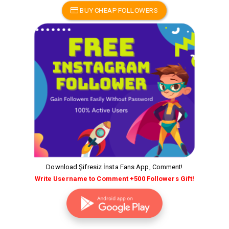
BUY CHEAP FOLLOWERS
Download Şifresiz İnsta Fans App, Comment!
Write Username to Comment +500 Followers Gift!