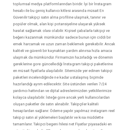
toplumsal medya platformlarından biridir. İyi bir İnstagram
hesabı ile bu geniş kullanıcı kitlesi arasında müsait En
Güvenilir takipçi satın alma profiline ulaşmak, tanınır ve
popüler olmak, alan kişi potansiyeline ulaşarak yüksek
hasılat sağlamak olası olabilir. Kişisel çabalarla takipçi ve
beğeni kazanmak mümkündür sadece bunun için ciddi bir
emek harcamak ve uzun zaman beklemek gerekebilir. Ancak
kaliteli ve güvenli bir kaynaktan yardım alınırsa hızla amaca
ulaşmak da mümkündür. Firmamızın hazırladığı ve dönemin
gereklerine gore güncellediği İnstagram takipçi paketlerine
en müsait fiyatlarla ulaşılabilir. Sitemizde yer edinen takipçi
paketleri incelendiğinde ne kadar ustalaşmış biçimde
hazırlandığı ayrım edilecektir. Site üstünden verilen 7/24
yardımcı hattından ve dijital adreslerimizden yetkililerimize
kolayca ulaşılabilir. İsteğe gore ancak yerli kullanıcılardan
oluşan paketler de satın alınabilir. Takipçiler kaliteli
hesaplardan sağlanır. Ödeme yapılır yapılmaz instagram reel
takipçi satın al yüklemeleri başlatılır ve kısa müddette
tamamlanır. Takipci begeni hilesi net Fiyatlar piyasadaki en