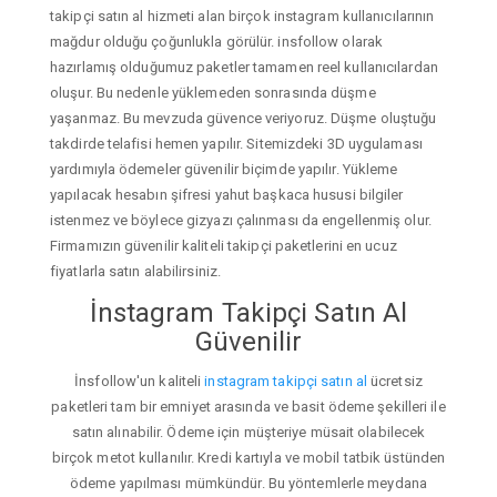
takipçi satın al hizmeti alan birçok instagram kullanıcılarının
mağdur olduğu çoğunlukla görülür. insfollow olarak
hazırlamış olduğumuz paketler tamamen reel kullanıcılardan
oluşur. Bu nedenle yüklemeden sonrasında düşme
yaşanmaz. Bu mevzuda güvence veriyoruz. Düşme oluştuğu
takdirde telafisi hemen yapılır. Sitemizdeki 3D uygulaması
yardımıyla ödemeler güvenilir biçimde yapılır. Yükleme
yapılacak hesabın şifresi yahut başkaca hususi bilgiler
istenmez ve böylece gizyazı çalınması da engellenmiş olur.
Firmamızın güvenilir kaliteli takipçi paketlerini en ucuz
fiyatlarla satın alabilirsiniz.
İnstagram Takipçi Satın Al
Güvenilir
İnsfollow'un kaliteli
instagram takipçi satın al
ücretsiz
paketleri tam bir emniyet arasında ve basit ödeme şekilleri ile
satın alınabilir. Ödeme için müşteriye müsait olabilecek
birçok metot kullanılır. Kredi kartıyla ve mobil tatbik üstünden
ödeme yapılması mümkündür. Bu yöntemlerle meydana