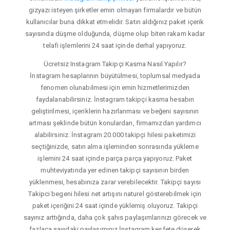
gizyazı isteyen şirketler emin olmayan firmalardır ve bütün
kullanıcılar buna dikkat etmelidir. Satın aldığınız paket içerik
sayısında düşme olduğunda, düşme olup biten rakam kadar
telafi işlemlerini 24 saat içinde derhal yapıyoruz.
Ücretsiz Instagram Takipçi Kasma Nasıl Yapılır?
İnstagram hesaplarının büyütülmesi, toplumsal medyada
fenomen olunabilmesi için emin hizmetlerimizden
faydalanabilirsiniz. İnstagram takipçi kasma hesabın
geliştirilmesi, içeriklerin hazırlanması ve beğeni sayısının
artması şeklinde bütün konulardan, firmamızdan yardımcı
alabilirsiniz. İnstagram 20.000 takipçi hilesi paketimizi
seçtiğinizde, satın alma işleminden sonrasında yükleme
işlemini 24 saat içinde parça parça yapıyoruz. Paket
muhteviyatında yer edinen takipçi sayısının birden
yüklenmesi, hesabınıza zarar verebilecektir. Takipçi sayısı
Takipci begeni hilesi net artışını naturel gösterebilmek için
paket içeriğini 24 saat içinde yüklemiş oluyoruz. Takipçi
sayınız arttığında, daha çok şahıs paylaşımlarınızı görecek ve
fazlaca sayıdaki paylaşımınız İnstagram keşfete düşerek