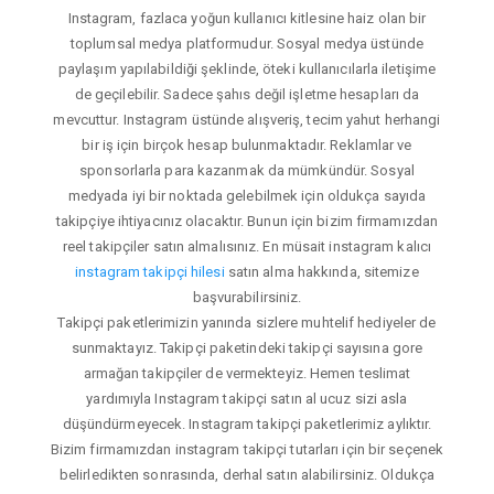
Instagram, fazlaca yoğun kullanıcı kitlesine haiz olan bir
toplumsal medya platformudur. Sosyal medya üstünde
paylaşım yapılabildiği şeklinde, öteki kullanıcılarla iletişime
de geçilebilir. Sadece şahıs değil işletme hesapları da
mevcuttur. Instagram üstünde alışveriş, tecim yahut herhangi
bir iş için birçok hesap bulunmaktadır. Reklamlar ve
sponsorlarla para kazanmak da mümkündür. Sosyal
medyada iyi bir noktada gelebilmek için oldukça sayıda
takipçiye ihtiyacınız olacaktır. Bunun için bizim firmamızdan
reel takipçiler satın almalısınız. En müsait instagram kalıcı
instagram takipçi hilesi
satın alma hakkında, sitemize
başvurabilirsiniz.
Takipçi paketlerimizin yanında sizlere muhtelif hediyeler de
sunmaktayız. Takipçi paketindeki takipçi sayısına gore
armağan takipçiler de vermekteyiz. Hemen teslimat
yardımıyla Instagram takipçi satın al ucuz sizi asla
düşündürmeyecek. Instagram takipçi paketlerimiz aylıktır.
Bizim firmamızdan instagram takipçi tutarları için bir seçenek
belirledikten sonrasında, derhal satın alabilirsiniz. Oldukça