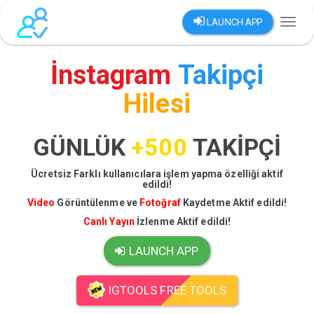
LAUNCH APP
Toggl
naviga
İnstagram
Takipçi
Hilesi
GÜNLÜK
+500
TAKİPÇİ
Ücretsiz Farklı kullanıcılara işlem yapma özelliği aktif
edildi!
Video
Görüntülenme ve
Fotoğraf
Kaydetme Aktif edildi!
Canlı Yayın
İzlenme Aktif edildi!
LAUNCH APP
IGTOOLS FREE TOOLS