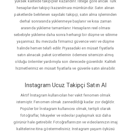
yüksek kalitede takipçiler kazandırır. İsteğe gore ancak Türk
hesaplardan takipçi kazanılması mümkündür. Satın alınan
paketlerde belirlenen sayıdaki takipçi, satın alma işleminden
derhal sonrasında yüklenmeye başlanır ve kısa zaman
arasında yükleme tamamlanır. Hesapların reel olması
sebebiyle yükleme daha sonra herhangi bir düşme ve silinme
yaşanmaz. Bu mevzuda firmamız güvence verir ve düşme
halinde hemen telafi edilir. Piyasadaki en müsait fiyatlarla
satın alınacak paket ücretlerinin ödemesi sitemizin almış
olduğu önlemler yardımıyla son derecede güvenlidir. Kaliteli
hizmetlerimiz en müsait fiyatlarla ve güvenle satın alınabilir.
Instagram Ucuz Takipçi Satın Al
Aktif İnstagram kullanıcıları her vakit fenomen olmak
istemiştir. Fenomen olmak zannedildiği kadar zor değildir.
Popüler bir İnstagram kullanıcısı olmak, tertipli olarak
fotoğraflar, hikayeler ve videolar paylaşmak sizi daha
görünür hale getirebilir. Fotoğraflarınızın ve videolarınızın imaj
kalitelerine itina göstermelisiniz. Instagram yaşam öyküsü