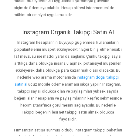
müsait düzeydedir. 3D uygulaması yardımıyla güvenilir
biçimde ödeme yapılabilir. Hesap şifresi istenmemesi de
mühim bir emniyet uygulamasıdır.
Instagram Organik Takipçi Satın Al
Instagram hesaplarının büyüyüp güçlenmesi kullananların
popülaritelerini müspet etkileyecektir. Eğer bir işletme hesabı
laf mevzusu ise maddi yarar da sağlanır. Çünkü takipçi sayısı
arttıkça daha oldukça insana ulaşmak, potansiyel müşterileri
etkileyerek daha oldukça para kazanmak olası olacaktır. Bu
nedenle web arama motorlarında
instagram doğal takipçi
satın al
ucuz mobile ödeme araması sıkça yapılır. Instagram,
takipçi sayısı oldukça olan ve paylaşımları yüksek sayıda
beğeni alan hesapların ve paylaşımlarının keşfet sekmesinde
hepimiz tarafınca görülmesini sağlayabilir. Bu nedenle
Takipci begeni hilesi net takipçi satın almak oldukça
faydalıdır.
Firmamızın satışa sunmuş olduğu İnstagram takipçi paketleri