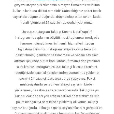
gizyazı isteyen şirketler emin olmayan firmalardır ve bütün
kullanıcılar buna dikkat etmelidir. Satın aldığınız paket içerik
sayısında düşme olduğunda, düşme olup biten rakam kadar
telafi işlemlerini 24 saat içinde derhal yapıyoruz.
Ücretsiz Instagram Takipçi Kasma Nasıl Yapılır?
İnstagram hesaplarının büyütülmesi, toplumsal medyada
fenomen olunabilmesi için emin hizmetlerimizden
faydalanabilirsiniz. İnstagram takipçi kasma hesabın
geliştirilmesi, içeriklerin hazırlanması ve beğeni sayısının
artması şeklinde bütün konulardan, firmamızdan yardımcı
alabilirsiniz. İnstagram 20.000 takipçi hilesi paketimizi
seçtiğinizde, satın alma işleminden sonrasında yükleme
işlemini 24 saat içinde parça parça yapıyoruz. Paket
muhteviyatında yer edinen takipçi sayısının birden
yüklenmesi, hesabınıza zarar verebilecektir. Takipçi sayısı
Takipci cok begeni yok artışını naturel gösterebilmek için
paket içeriğini 24 saat içinde yüklemiş oluyoruz. Takipçi
sayınız arttığında, daha çok şahıs paylaşımlarınızı görecek ve
fazlaca sayıdaki paylaşımınız İnstagram keşfete düşerek