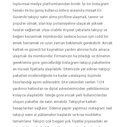
toplumsal medya platformlarından biridir. İyi bir İnstagram
hesabı ile bu geniş kullanıcı kitlesi arasında müsait En
Güvenilir takipçi satın alma profiline ulaşmak, tanınır ve
popüler olmak, alan kişi potansiyeline ulaşarak yüksek
hasılat sağlamak olası olabilir. Kişisel çabalarla takipçi ve
beğeni kazanmak mümkündür sadece bunun için ciddi bir
emek harcamak ve uzun zaman beklemek gerekebilir. Ancak
kaliteli ve güvenli bir kaynaktan yardım alınırsa hızla amaca
ulaşmak da mümkündür. Firmamızın hazırladığı ve dönemin
gereklerine gore güncellediği İnstagram takipçi paketlerine
en müsait fiyatlarla ulaşılabilir. Sitemizde yer edinen takipçi
paketleri incelendiğinde ne kadar ustalaşmış biçimde
hazırlandığı ayrım edilecektir. Site üstünden verilen 7/24
yardımcı hattından ve dijital adreslerimizden yetkililerimize
kolayca ulaşılabilir. İsteğe gore ancak yerli kullanıcılardan
oluşan paketler de satın alınabilir. Takipçiler kaliteli
hesaplardan sağlanır. Ödeme yapılır yapılmaz instagram reel
takipçi satın al yüklemeleri başlatılır ve kısa müddette
tamamlanır. Takipci cok begeni yok Fiyatlar piyasadaki en