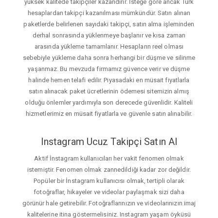
yüksek kalitede takipçiler kazandırır. İsteğe gore ancak Türk
hesaplardan takipçi kazanılması mümkündür. Satın alınan
paketlerde belirlenen sayıdaki takipçi, satın alma işleminden
derhal sonrasında yüklenmeye başlanır ve kısa zaman
arasında yükleme tamamlanır. Hesapların reel olması
sebebiyle yükleme daha sonra herhangi bir düşme ve silinme
yaşanmaz. Bu mevzuda firmamız güvence verir ve düşme
halinde hemen telafi edilir. Piyasadaki en müsait fiyatlarla
satın alınacak paket ücretlerinin ödemesi sitemizin almış
olduğu önlemler yardımıyla son derecede güvenlidir. Kaliteli
hizmetlerimiz en müsait fiyatlarla ve güvenle satın alınabilir.
Instagram Ucuz Takipçi Satın Al
Aktif İnstagram kullanıcıları her vakit fenomen olmak
istemiştir. Fenomen olmak zannedildiği kadar zor değildir.
Popüler bir İnstagram kullanıcısı olmak, tertipli olarak
fotoğraflar, hikayeler ve videolar paylaşmak sizi daha
görünür hale getirebilir. Fotoğraflarınızın ve videolarınızın imaj
kalitelerine itina göstermelisiniz. Instagram yaşam öyküsü