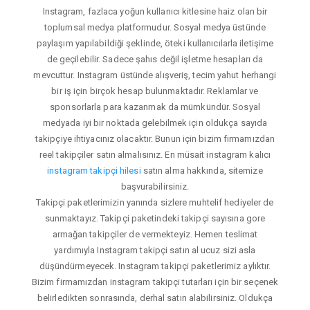
Instagram, fazlaca yoğun kullanıcı kitlesine haiz olan bir
toplumsal medya platformudur. Sosyal medya üstünde
paylaşım yapılabildiği şeklinde, öteki kullanıcılarla iletişime
de geçilebilir. Sadece şahıs değil işletme hesapları da
mevcuttur. Instagram üstünde alışveriş, tecim yahut herhangi
bir iş için birçok hesap bulunmaktadır. Reklamlar ve
sponsorlarla para kazanmak da mümkündür. Sosyal
medyada iyi bir noktada gelebilmek için oldukça sayıda
takipçiye ihtiyacınız olacaktır. Bunun için bizim firmamızdan
reel takipçiler satın almalısınız. En müsait instagram kalıcı
instagram takipçi hilesi
satın alma hakkında, sitemize
başvurabilirsiniz.
Takipçi paketlerimizin yanında sizlere muhtelif hediyeler de
sunmaktayız. Takipçi paketindeki takipçi sayısına gore
armağan takipçiler de vermekteyiz. Hemen teslimat
yardımıyla Instagram takipçi satın al ucuz sizi asla
düşündürmeyecek. Instagram takipçi paketlerimiz aylıktır.
Bizim firmamızdan instagram takipçi tutarları için bir seçenek
belirledikten sonrasında, derhal satın alabilirsiniz. Oldukça