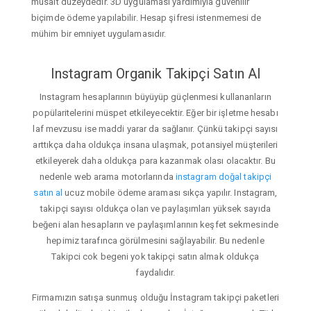
müsait düzeydedir. 3D uygulaması yardımıyla güvenilir
biçimde ödeme yapılabilir. Hesap şifresi istenmemesi de
mühim bir emniyet uygulamasıdır.
Instagram Organik Takipçi Satın Al
Instagram hesaplarının büyüyüp güçlenmesi kullananların
popülaritelerini müspet etkileyecektir. Eğer bir işletme hesabı
laf mevzusu ise maddi yarar da sağlanır. Çünkü takipçi sayısı
arttıkça daha oldukça insana ulaşmak, potansiyel müşterileri
etkileyerek daha oldukça para kazanmak olası olacaktır. Bu
nedenle web arama motorlarında
instagram doğal takipçi
satın al
ucuz mobile ödeme araması sıkça yapılır. Instagram,
takipçi sayısı oldukça olan ve paylaşımları yüksek sayıda
beğeni alan hesapların ve paylaşımlarının keşfet sekmesinde
hepimiz tarafınca görülmesini sağlayabilir. Bu nedenle
Takipci cok begeni yok takipçi satın almak oldukça
faydalıdır.
Firmamızın satışa sunmuş olduğu İnstagram takipçi paketleri