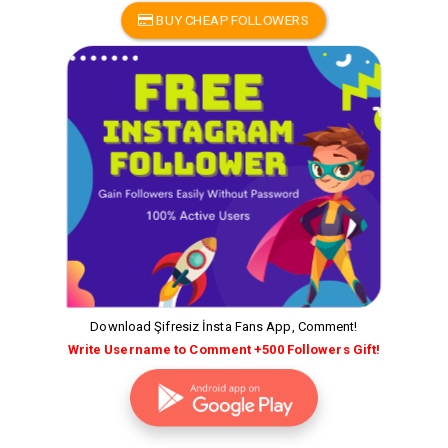
BUY CHEAP FOLLOWERS
Download Şifresiz İnsta Fans App, Comment!
Write Username to Comment +500 Followers Gift!