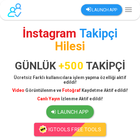
LAUNCH APP
Toggl
naviga
İnstagram
Takipçi
Hilesi
GÜNLÜK
+500
TAKİPÇİ
Ücretsiz Farklı kullanıcılara işlem yapma özelliği aktif
edildi!
Video
Görüntülenme ve
Fotoğraf
Kaydetme Aktif edildi!
Canlı Yayın
İzlenme Aktif edildi!
LAUNCH APP
IGTOOLS FREE TOOLS