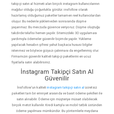
takipçi satın al hizmeti alan birçok instagram kullanıcılarının
mağdur olduğu çoğunlukla görülür. insfollow olarak
hazırlamış olduğumuz paketler tamamen reel kullanıcılardan
oluşur. Bu nedenle yüklemeden sonrasında düşme
yaşanmaz. Bu mevzuda güvence veriyoruz. Düşme oluştuğu
takdirde telafisi hemen yapılır. Sitemizdeki 3D uygulaması
yardımıyla ödemeler güvenilir biçimde yapılır. Yükleme
yapılacak hesabın şifresi yahut başkaca hususi bilgiler
istenmez ve böylece gizyazı çalınması da engellenmiş olur.
Firmamızın güvenilir kaliteli takipçi paketlerini en ucuz
fiyatlarla satın alabilirsiniz.
İnstagram Takipçi Satın Al
Güvenilir
İnsfollow'un kaliteli
instagram takipçi satın al
ücretsiz
paketleri tam bir emniyet arasında ve basit ödeme şekilleri ile
satın alınabilir. Ödeme için müşteriye müsait olabilecek
birçok metot kullanılır. Kredi kartıyla ve mobil tatbik üstünden
ödeme yapılması mümkündür. Bu yöntemlerle meydana