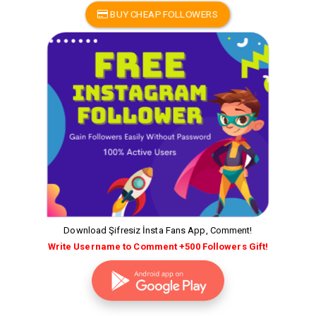
BUY CHEAP FOLLOWERS
Download Şifresiz İnsta Fans App, Comment!
Write Username to Comment +500 Followers Gift!