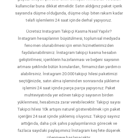
kullanıcılar buna dikkat etmelidir. Satın aldığınız paket içerik
sayısında düşme olduğunda, düşme olup biten rakam kadar
telafi işlemlerini 24 saat içinde derhal yapıyoruz.
Ücretsiz Instagram Takipçi Kasma Nasıl Yapılır?
İnstagram hesaplarının büyütülmesi, toplumsal medyada
fenomen olunabilmesi için emin hizmetlerimizden
faydalanabilirsiniz. İnstagram takipçi kasma hesabın
geliştirilmesi, içeriklerin hazırlanması ve beğeni sayısının
artması şeklinde bütün konulardan, firmamızdan yardımcı
alabilirsiniz. İnstagram 20.000 takipçi hilesi paketimizi
seçtiğinizde, satın alma işleminden sonrasında yükleme
işlemini 24 saat içinde parça parça yapıyoruz. Paket
muhteviyatında yer edinen takipçi sayısının birden
yüklenmesi, hesabınıza zarar verebilecektir. Takipçi sayısı
Takipci hilesi 10k artışını naturel gösterebilmek için paket
içeriğini 24 saat içinde yüklemiş oluyoruz. Takipçi sayınız
arttığında, daha çok şahıs paylaşımlarınızı görecek ve
fazlaca sayıdaki paylaşımınız İnstagram keşfete düşerek
izlenmeye başlanacaktır.