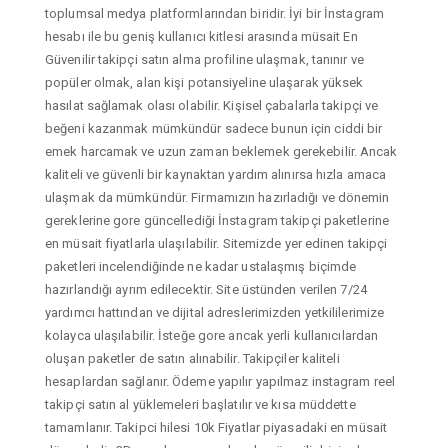
toplumsal medya platformlarından biridir. İyi bir İnstagram
hesabı ile bu geniş kullanıcı kitlesi arasında müsait En
Güvenilir takipçi satın alma profiline ulaşmak, tanınır ve
popüler olmak, alan kişi potansiyeline ulaşarak yüksek
hasılat sağlamak olası olabilir. Kişisel çabalarla takipçi ve
beğeni kazanmak mümkündür sadece bunun için ciddi bir
emek harcamak ve uzun zaman beklemek gerekebilir. Ancak
kaliteli ve güvenli bir kaynaktan yardım alınırsa hızla amaca
ulaşmak da mümkündür. Firmamızın hazırladığı ve dönemin
gereklerine gore güncellediği İnstagram takipçi paketlerine
en müsait fiyatlarla ulaşılabilir. Sitemizde yer edinen takipçi
paketleri incelendiğinde ne kadar ustalaşmış biçimde
hazırlandığı ayrım edilecektir. Site üstünden verilen 7/24
yardımcı hattından ve dijital adreslerimizden yetkililerimize
kolayca ulaşılabilir. İsteğe gore ancak yerli kullanıcılardan
oluşan paketler de satın alınabilir. Takipçiler kaliteli
hesaplardan sağlanır. Ödeme yapılır yapılmaz instagram reel
takipçi satın al yüklemeleri başlatılır ve kısa müddette
tamamlanır. Takipci hilesi 10k Fiyatlar piyasadaki en müsait