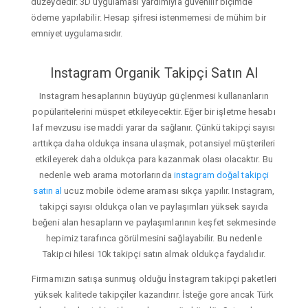
düzeydedir. 3D uygulaması yardımıyla güvenilir biçimde
ödeme yapılabilir. Hesap şifresi istenmemesi de mühim bir
emniyet uygulamasıdır.
Instagram Organik Takipçi Satın Al
Instagram hesaplarının büyüyüp güçlenmesi kullananların
popülaritelerini müspet etkileyecektir. Eğer bir işletme hesabı
laf mevzusu ise maddi yarar da sağlanır. Çünkü takipçi sayısı
arttıkça daha oldukça insana ulaşmak, potansiyel müşterileri
etkileyerek daha oldukça para kazanmak olası olacaktır. Bu
nedenle web arama motorlarında
instagram doğal takipçi
satın al
ucuz mobile ödeme araması sıkça yapılır. Instagram,
takipçi sayısı oldukça olan ve paylaşımları yüksek sayıda
beğeni alan hesapların ve paylaşımlarının keşfet sekmesinde
hepimiz tarafınca görülmesini sağlayabilir. Bu nedenle
Takipci hilesi 10k takipçi satın almak oldukça faydalıdır.
Firmamızın satışa sunmuş olduğu İnstagram takipçi paketleri
yüksek kalitede takipçiler kazandırır. İsteğe gore ancak Türk