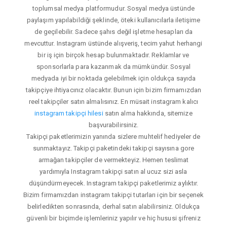
toplumsal medya platformudur. Sosyal medya üstünde
paylaşım yapılabildiği şeklinde, öteki kullanıcılarla iletişime
de geçilebilir. Sadece şahıs değil işletme hesapları da
mevcuttur. Instagram üstünde alışveriş, tecim yahut herhangi
bir iş için birçok hesap bulunmaktadır. Reklamlar ve
sponsorlarla para kazanmak da mümkündür. Sosyal
medyada iyi bir noktada gelebilmek için oldukça sayıda
takipçiye ihtiyacınız olacaktır. Bunun için bizim firmamızdan
reel takipçiler satın almalısınız. En müsait instagram kalıcı
instagram takipçi hilesi
satın alma hakkında, sitemize
başvurabilirsiniz.
Takipçi paketlerimizin yanında sizlere muhtelif hediyeler de
sunmaktayız. Takipçi paketindeki takipçi sayısına gore
armağan takipçiler de vermekteyiz. Hemen teslimat
yardımıyla Instagram takipçi satın al ucuz sizi asla
düşündürmeyecek. Instagram takipçi paketlerimiz aylıktır.
Bizim firmamızdan instagram takipçi tutarları için bir seçenek
belirledikten sonrasında, derhal satın alabilirsiniz. Oldukça
güvenli bir biçimde işlemleriniz yapılır ve hiç hususi şifreniz