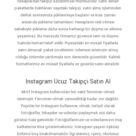
hesaplardan takipçi kazanılması mümkündür. Satın alınan
paketlerde belirlenen sayıdaki takipçi, satın alma işleminden
derhal sonrasında yüklenmeye başlanır ve kısa zaman
arasında yükleme tamamlanır. Hesapların reel olması
sebebiyle yükleme daha sonra herhangi bir düşme ve silinme
yaşanmaz. Bu mevzuda firmamız güvence verir ve düşme
halinde hemen telafi edilir. Piyasadaki en müsait fiyatlarla
satın alınacak paket ücretlerinin ödemesi sitemizin almış
olduğu önlemler yardımıyla son derecede güvenlidir. Kaliteli
hizmetlerimiz en müsait fiyatlarla ve güvenle satın alınabilir.
Instagram Ucuz Takipçi Satın Al
Aktif İnstagram kullanıcıları her vakit fenomen olmak
istemiştir. Fenomen olmak zannedildiği kadar zor değildir.
Popüler bir İnstagram kullanıcısı olmak, tertipli olarak
fotoğraflar, hikayeler ve videolar paylaşmak sizi daha
görünür hale getirebilir. Fotoğraflarınızın ve videolarınızın imaj
kalitelerine itina göstermelisiniz. Instagram yaşam öyküsü
bölümü boş bırakılmamalıdır. İlgi alanınız, işiniz, okulunuz