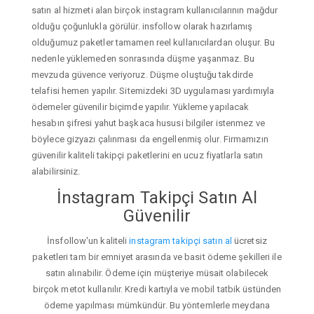
satın al hizmeti alan birçok instagram kullanıcılarının mağdur
olduğu çoğunlukla görülür. insfollow olarak hazırlamış
olduğumuz paketler tamamen reel kullanıcılardan oluşur. Bu
nedenle yüklemeden sonrasında düşme yaşanmaz. Bu
mevzuda güvence veriyoruz. Düşme oluştuğu takdirde
telafisi hemen yapılır. Sitemizdeki 3D uygulaması yardımıyla
ödemeler güvenilir biçimde yapılır. Yükleme yapılacak
hesabın şifresi yahut başkaca hususi bilgiler istenmez ve
böylece gizyazı çalınması da engellenmiş olur. Firmamızın
güvenilir kaliteli takipçi paketlerini en ucuz fiyatlarla satın
alabilirsiniz.
İnstagram Takipçi Satın Al
Güvenilir
İnsfollow'un kaliteli
instagram takipçi satın al
ücretsiz
paketleri tam bir emniyet arasında ve basit ödeme şekilleri ile
satın alınabilir. Ödeme için müşteriye müsait olabilecek
birçok metot kullanılır. Kredi kartıyla ve mobil tatbik üstünden
ödeme yapılması mümkündür. Bu yöntemlerle meydana