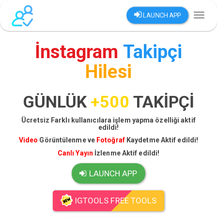
LAUNCH APP
Toggl
naviga
İnstagram
Takipçi
Hilesi
GÜNLÜK
+500
TAKİPÇİ
Ücretsiz Farklı kullanıcılara işlem yapma özelliği aktif
edildi!
Video
Görüntülenme ve
Fotoğraf
Kaydetme Aktif edildi!
Canlı Yayın
İzlenme Aktif edildi!
LAUNCH APP
IGTOOLS FREE TOOLS