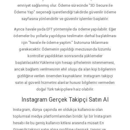
emniyet sağlanmış olur. Ödeme sürecinde "3D Secure ile
Ödeme Yap" seçeneği işaretlendiği takdirde güvenilir ödeme
sayfasına yönlendirilir ve güvenilir işlemler başlatılır.
Ayrıca havale yada EFT yöntemiyle da ödeme yapılabilir. Eğer
ödemeler bu yollarla yapıldıysa teslimatın derhal başlatılması
için "havale ile ödeme yaptım." butonuna tıklanması
gerekecektir. Ödemenin yapıldığı mevzusunda lüzumlu
kontroller yapıldıktan sonrasında yüklemeler
başlatılacaktır.Yükleme için hesap şifrelerinin istenmemesi,
ancak bağlantı verilmesinin ehil oluşu da alan kişi bilgilerinin
gizliliğine verilen önemden kaynaklanır. Instagram takipçi
satın al güvenli hizmetini alanlar hususi bilgilerini vermeden
doğal Türk takipçilere haiz olabilir.
Instagram Gerçek Takipçi Satın Al
Instagram, dünya çapında en oldukça kullanıcısı olan
toplumsal medya platformlarından biridir. İyi bir İnstagram
hesabı ile bu geniş kullanıcı kitlesi arasında müsait En
Güvenilir takipçi satın alma profiline ulaşmak, tanınır ve