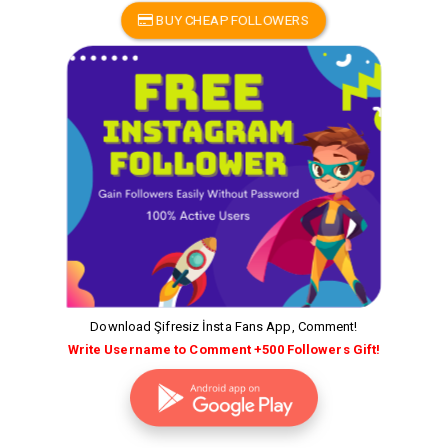
BUY CHEAP FOLLOWERS
Download Şifresiz İnsta Fans App, Comment!
Write Username to Comment +500 Followers Gift!