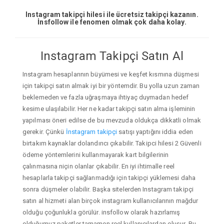
Instagram takipçi hilesi ile ücretsiz takipçi kazanın.
İnsfollow ile fenomen olmak çok daha kolay.
Instagram Takipçi Satın Al
Instagram hesaplarının büyümesi ve keşfet kısmına düşmesi
için takipçi satın almak iyi bir yöntemdir. Bu yolla uzun zaman
beklemeden ve fazla uğraşmaya ihtiyaç duymadan hedef
kesime ulaşılabilir. Her ne kadar takipçi satın alma işleminin
yapılması öneri edilse de bu mevzuda oldukça dikkatli olmak
gerekir. Çünkü
İnstagram takipçi
satışı yaptığını iddia eden
birtakım kaynaklar dolandırıcı çıkabilir. Takipci hilesi 2 Güvenli
ödeme yöntemlerini kullanmayarak kart bilgilerinin
çalınmasına niçin olanlar çıkabilir. En iyi ihtimalle reel
hesaplarla takipçi sağlanmadığı için takipçi yüklemesi daha
sonra düşmeler olabilir. Başka sitelerden Instagram takipçi
satın al hizmeti alan birçok instagram kullanıcılarının mağdur
olduğu çoğunlukla görülür. insfollow olarak hazırlamış
olduğumuz paketler tamamen reel kullanıcılardan oluşur. Bu