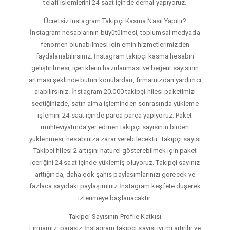
telafi işlemlerini 24 saat içinde derhal yapıyoruz.
Ücretsiz Instagram Takipçi Kasma Nasıl Yapılır?
İnstagram hesaplarının büyütülmesi, toplumsal medyada
fenomen olunabilmesi için emin hizmetlerimizden
faydalanabilirsiniz. İnstagram takipçi kasma hesabın
geliştirilmesi, içeriklerin hazırlanması ve beğeni sayısının
artması şeklinde bütün konulardan, firmamızdan yardımcı
alabilirsiniz. İnstagram 20.000 takipçi hilesi paketimizi
seçtiğinizde, satın alma işleminden sonrasında yükleme
işlemini 24 saat içinde parça parça yapıyoruz. Paket
muhteviyatında yer edinen takipçi sayısının birden
yüklenmesi, hesabınıza zarar verebilecektir. Takipçi sayısı
Takipci hilesi 2 artışını naturel gösterebilmek için paket
içeriğini 24 saat içinde yüklemiş oluyoruz. Takipçi sayınız
arttığında, daha çok şahıs paylaşımlarınızı görecek ve
fazlaca sayıdaki paylaşımınız İnstagram keşfete düşerek
izlenmeye başlanacaktır.
Takipçi Sayısının Profile Katkısı
Firmamız, parasız İnstagram takipçi sayısı iyi mi artırılır ve