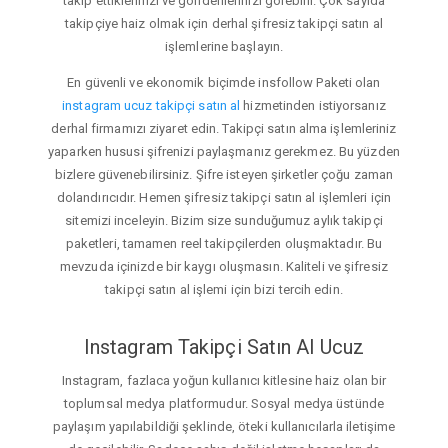
takip ettiklerinizi ve gönderilerinizi görebilir. Çok sayıda
takipçiye haiz olmak için derhal şifresiz takipçi satın al
işlemlerine başlayın.
En güvenli ve ekonomik biçimde insfollow Paketi olan
instagram ucuz takipçi satın al
hizmetinden istiyorsanız
derhal firmamızı ziyaret edin. Takipçi satın alma işlemleriniz
yaparken hususi şifrenizi paylaşmanız gerekmez. Bu yüzden
bizlere güvenebilirsiniz. Şifre isteyen şirketler çoğu zaman
dolandırıcıdır. Hemen şifresiz takipçi satın al işlemleri için
sitemizi inceleyin. Bizim size sunduğumuz aylık takipçi
paketleri, tamamen reel takipçilerden oluşmaktadır. Bu
mevzuda içinizde bir kaygı oluşmasın. Kaliteli ve şifresiz
takipçi satın al işlemi için bizi tercih edin.
Instagram Takipçi Satın Al Ucuz
Instagram, fazlaca yoğun kullanıcı kitlesine haiz olan bir
toplumsal medya platformudur. Sosyal medya üstünde
paylaşım yapılabildiği şeklinde, öteki kullanıcılarla iletişime