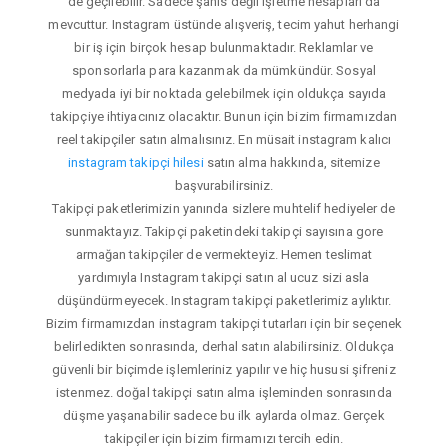
de geçilebilir. Sadece şahıs değil işletme hesapları da
mevcuttur. Instagram üstünde alışveriş, tecim yahut herhangi
bir iş için birçok hesap bulunmaktadır. Reklamlar ve
sponsorlarla para kazanmak da mümkündür. Sosyal
medyada iyi bir noktada gelebilmek için oldukça sayıda
takipçiye ihtiyacınız olacaktır. Bunun için bizim firmamızdan
reel takipçiler satın almalısınız. En müsait instagram kalıcı
instagram takipçi hilesi
satın alma hakkında, sitemize
başvurabilirsiniz.
Takipçi paketlerimizin yanında sizlere muhtelif hediyeler de
sunmaktayız. Takipçi paketindeki takipçi sayısına gore
armağan takipçiler de vermekteyiz. Hemen teslimat
yardımıyla Instagram takipçi satın al ucuz sizi asla
düşündürmeyecek. Instagram takipçi paketlerimiz aylıktır.
Bizim firmamızdan instagram takipçi tutarları için bir seçenek
belirledikten sonrasında, derhal satın alabilirsiniz. Oldukça
güvenli bir biçimde işlemleriniz yapılır ve hiç hususi şifreniz
istenmez. doğal takipçi satın alma işleminden sonrasında
düşme yaşanabilir sadece bu ilk aylarda olmaz. Gerçek
takipçiler için bizim firmamızı tercih edin.