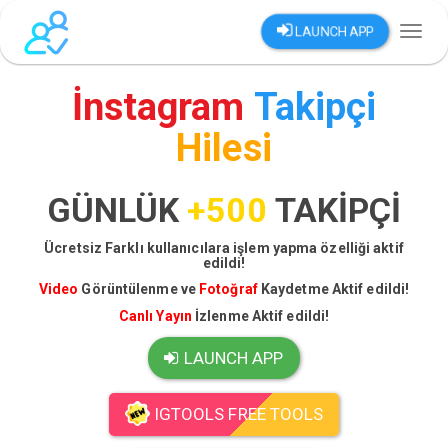
LAUNCH APP
Toggl
naviga
İnstagram
Takipçi
Hilesi
GÜNLÜK
+500
TAKİPÇİ
Ücretsiz Farklı kullanıcılara işlem yapma özelliği aktif
edildi!
Video
Görüntülenme ve
Fotoğraf
Kaydetme Aktif edildi!
Canlı Yayın
İzlenme Aktif edildi!
LAUNCH APP
IGTOOLS FREE TOOLS