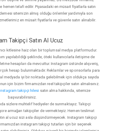
hemen telafi edilir. Piyasadaki en müsait fiyatlarla satın
ödemesi sitemizin almış olduğu önlemler yardımıyla son
zmetlerimiz en müsait fiyatlarla ve güvenle satın alınabilir.
am Takipçi Satın Al Ucuz
nıcı kitlesine haiz olan bir toplumsal medya platformudur.
yapılabildiği şeklinde, öteki kullanıcılarla iletişime de
işletme hesapları da mevcuttur. Instagram üstünde alışveriş,
 birçok hesap bulunmaktadır. Reklamlar ve sponsorlarla para
 medyada iyi bir noktada gelebilmek için oldukça sayıda
unun için bizim firmamızdan reel takipçiler satın almalısınız.
instagram takipçi hilesi
satın alma hakkında, sitemize
başvurabilirsiniz.
nda sizlere muhtelif hediyeler de sunmaktayız. Takipçi
 gore armağan takipçiler de vermekteyiz. Hemen teslimat
atın al ucuz sizi asla düşündürmeyecek. Instagram takipçi
 firmamızdan instagram takipçi tutarları için bir seçenek
satın alabilirsiniz. Oldukça güvenli bir biçimde işlemleriniz