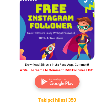
Download Şifresiz İnsta Fans App, Comment!
Write Username to Comment +500 Followers Gift!
Takipci hilesi 350