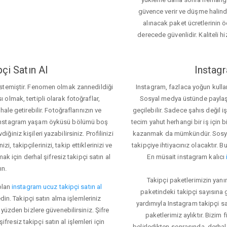
güvence verir ve düşme halinde 
alınacak paket ücretlerinin 
derecede güvenlidir. Kaliteli hi
çi Satın Al
Instagr
 istemiştir. Fenomen olmak zannedildiği
Instagram, fazlaca yoğun kulla
ı olmak, tertipli olarak fotoğraflar,
Sosyal medya üstünde paylaşım 
le getirebilir. Fotoğraflarınızın ve
geçilebilir. Sadece şahıs değil 
iz. Instagram yaşam öyküsü bölümü boş
tecim yahut herhangi bir iş için
iğiniz kişileri yazabilirsiniz. Profilinizi
kazanmak da mümkündür. Sosyal
i, takipçilerinizi, takip ettiklerinizi ve
takipçiye ihtiyacınız olacaktır. B
ak için derhal şifresiz takipçi satın al
En müsait instagram kalıcı
ın.
Takipçi paketlerimizin yanı
olan
instagram ucuz takipçi satın al
paketindeki takipçi sayısına
din. Takipçi satın alma işlemleriniz
yardımıyla Instagram takipçi s
üzden bizlere güvenebilirsiniz. Şifre
paketlerimiz aylıktır. Bizim
fresiz takipçi satın al işlemleri için
belirledikten sonrasında, derhal 