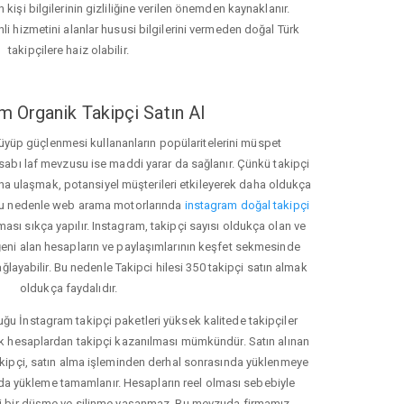
 kişi bilgilerinin gizliliğine verilen önemden kaynaklanır.
nli hizmetini alanlar hususi bilgilerini vermeden doğal Türk
takipçilere haiz olabilir.
m Organik Takipçi Satın Al
üyüp güçlenmesi kullananların popülaritelerini müspet
hesabı laf mevzusu ise maddi yarar da sağlanır. Çünkü takipçi
na ulaşmak, potansiyel müşterileri etkileyerek daha oldukça
 Bu nedenle web arama motorlarında
instagram doğal takipçi
ı sıkça yapılır. Instagram, takipçi sayısı oldukça olan ve
eni alan hesapların ve paylaşımlarının keşfet sekmesinde
layabilir. Bu nedenle Takipci hilesi 350 takipçi satın almak
oldukça faydalıdır.
u İnstagram takipçi paketleri yüksek kalitede takipçiler
rk hesaplardan takipçi kazanılması mümkündür. Satın alınan
akipçi, satın alma işleminden derhal sonrasında yüklenmeye
da yükleme tamamlanır. Hesapların reel olması sebebiyle
i bir düşme ve silinme yaşanmaz. Bu mevzuda firmamız