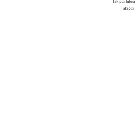
Takipci hiles
Takipci 