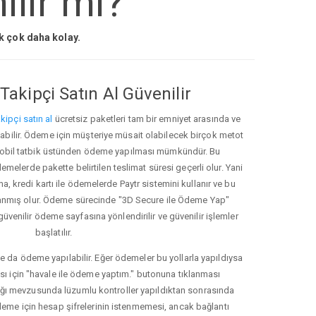
ilir mi?
ak çok daha kolay.
Takipçi Satın Al Güvenilir
kipçi satın al
ücretsiz paketleri tam bir emniyet arasında ve
ınabilir. Ödeme için müşteriye müsait olabilecek birçok metot
ve mobil tatbik üstünden ödeme yapılması mümkündür. Bu
melerde pakette belirtilen teslimat süresi geçerli olur. Yani
ma, kredi kartı ile ödemelerde Paytr sistemini kullanır ve bu
anmış olur. Ödeme sürecinde "3D Secure ile Ödeme Yap"
güvenilir ödeme sayfasına yönlendirilir ve güvenilir işlemler
başlatılır.
e da ödeme yapılabilir. Eğer ödemeler bu yollarla yapıldıysa
ası için "havale ile ödeme yaptım." butonuna tıklanması
ığı mevzusunda lüzumlu kontroller yapıldıktan sonrasında
kleme için hesap şifrelerinin istenmemesi, ancak bağlantı