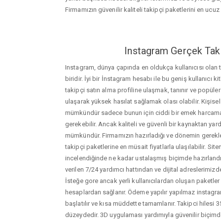
Firmamızın güvenilir kaliteli takipçi paketlerini en ucuz f
Instagram Gerçek Taki
Instagram, dünya çapında en oldukça kullanıcısı olan
biridir. İyi bir İnstagram hesabı ile bu geniş kullanıcı k
takipçi satın alma profiline ulaşmak, tanınır ve popüler
ulaşarak yüksek hasılat sağlamak olası olabilir. Kişis
mümkündür sadece bunun için ciddi bir emek harca
gerekebilir. Ancak kaliteli ve güvenli bir kaynaktan ya
mümkündür. Firmamızın hazırladığı ve dönemin gerekle
takipçi paketlerine en müsait fiyatlarla ulaşılabilir. Si
incelendiğinde ne kadar ustalaşmış biçimde hazırlandığ
verilen 7/24 yardımcı hattından ve dijital adreslerimizden
İsteğe gore ancak yerli kullanıcılardan oluşan paketler de
hesaplardan sağlanır. Ödeme yapılır yapılmaz instagram
başlatılır ve kısa müddette tamamlanır. Takipci hilesi 
düzeydedir. 3D uygulaması yardımıyla güvenilir biçimd