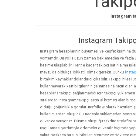
Takipc
Instagram ta
Instagram Takipçi
Instagram hesaplarının büyümesi ve keşfet kısmına düşm
yöntemdir. Bu yolla uzun zaman beklemeden ve fazla
kesime ulaşılabilir. Her ne kadar takipçi satın alma işl
mevzuda oldukça dikkatli olmak gerekir. Çünkü
İnstag
birtakım kaynaklar dolandırıcı çıkabilir. Takipci hilesi
kullanmayarak kart bilgilerinin çalınmasına niçin olanlar ç
hesaplarla takipçi sağlanmadığı için takipçi yüklemesi
sitelerden Instagram takipçi satın al hizmeti alan birç
olduğu çoğunlukla görülür. insfollow olarak hazırlam
kullanıcılardan oluşur. Bu nedenle yüklemeden sonr
güvence veriyoruz. Düşme oluştuğu takdirde telafisi h
uygulaması yardımıyla ödemeler güvenilir biçimde yapıl
yahut başkaca hususi bilgiler istenmez ve böylece giz