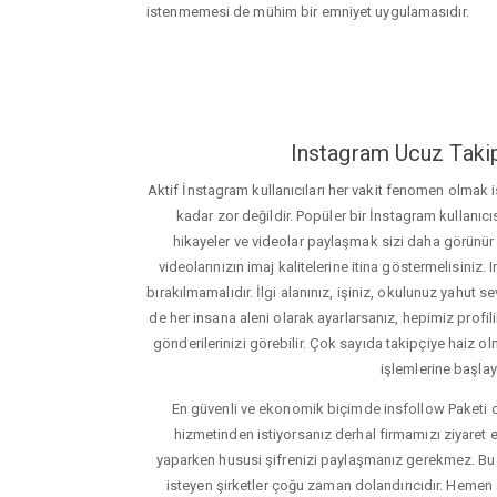
istenmemesi de mühim bir emniyet uygulamasıdır.
Instagram Ucuz Takip
Aktif İnstagram kullanıcıları her vakit fenomen olmak
kadar zor değildir. Popüler bir İnstagram kullanıcıs
hikayeler ve videolar paylaşmak sizi daha görünür ha
videolarınızın imaj kalitelerine itina göstermelisin
bırakılmamalıdır. İlgi alanınız, işiniz, okulunuz yahut sevd
de her insana aleni olarak ayarlarsanız, hepimiz profiliniz
gönderilerinizi görebilir. Çok sayıda takipçiye haiz olm
işlemlerine başlay
En güvenli ve ekonomik biçimde insfollow Paketi 
hizmetinden istiyorsanız derhal firmamızı ziyaret e
yaparken hususi şifrenizi paylaşmanız gerekmez. Bu y
isteyen şirketler çoğu zaman dolandırıcıdır. Hemen şi