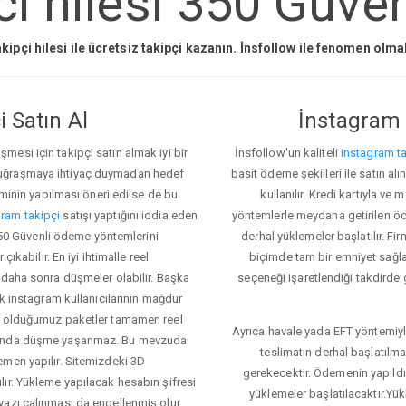
i hilesi 350 Güven
kipçi hilesi ile ücretsiz takipçi kazanın. İnsfollow ile fenomen olm
 Satın Al
İnstagram 
esi için takipçi satın almak iyi bir
İnsfollow'un kaliteli
instagram ta
 uğraşmaya ihtiyaç duymadan hedef
basit ödeme şekilleri ile satın al
eminin yapılması öneri edilse de bu
kullanılır. Kredi kartıyla 
ram takipçi
satışı yaptığını iddia eden
yöntemlerle meydana getirilen öde
 350 Güvenli ödeme yöntemlerini
derhal yüklemeler başlatılır. Fir
ıkabilir. En iyi ihtimalle reel
biçimde tam bir emniyet sağl
 daha sonra düşmeler olabilir. Başka
seçeneği işaretlendiği takdirde 
ok instagram kullanıcılarının mağdur
ış olduğumuz paketler tamamen reel
Ayrıca havale yada EFT yöntemiyl
asında düşme yaşanmaz. Bu mevzuda
teslimatın derhal başlatılm
emen yapılır. Sitemizdeki 3D
gerekecektir. Ödemenin yapıld
ır. Yükleme yapılacak hesabın şifresi
yüklemeler başlatılacaktır.Yü
yazı çalınması da engellenmiş olur.