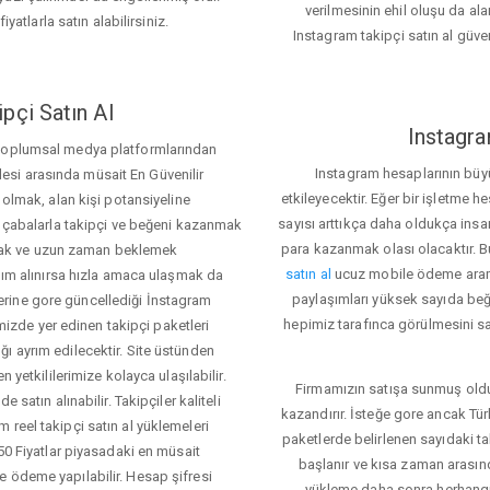
verilmesinin ehil oluşu da alan
iyatlarla satın alabilirsiniz.
Instagram takipçi satın al güve
pçi Satın Al
Instagra
 toplumsal medya platformlarından
Instagram hesaplarının büy
itlesi arasında müsait En Güvenilir
etkileyecektir. Eğer bir işletme 
 olmak, alan kişi potansiyeline
sayısı arttıkça daha oldukça insa
el çabalarla takipçi ve beğeni kazanmak
para kazanmak olası olacaktır.
mak ve uzun zaman beklemek
satın al
ucuz mobile ödeme aramas
rdım alınırsa hızla amaca ulaşmak da
paylaşımları yüksek sayıda beğ
rine gore güncellediği İnstagram
hepimiz tarafınca görülmesini sağ
temizde yer edinen takipçi paketleri
ı ayrım edilecektir. Site üstünden
 yetkililerimize kolayca ulaşılabilir.
Firmamızın satışa sunmuş olduğ
 satın alınabilir. Takipçiler kaliteli
kazandırır. İsteğe gore ancak Tü
 reel takipçi satın al yüklemeleri
paketlerde belirlenen sayıdaki t
350 Fiyatlar piyasadaki en müsait
başlanır ve kısa zaman arasın
e ödeme yapılabilir. Hesap şifresi
yükleme daha sonra herhang