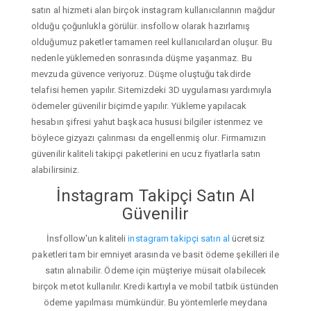
satın al hizmeti alan birçok instagram kullanıcılarının mağdur
olduğu çoğunlukla görülür. insfollow olarak hazırlamış
olduğumuz paketler tamamen reel kullanıcılardan oluşur. Bu
nedenle yüklemeden sonrasında düşme yaşanmaz. Bu
mevzuda güvence veriyoruz. Düşme oluştuğu takdirde
telafisi hemen yapılır. Sitemizdeki 3D uygulaması yardımıyla
ödemeler güvenilir biçimde yapılır. Yükleme yapılacak
hesabın şifresi yahut başkaca hususi bilgiler istenmez ve
böylece gizyazı çalınması da engellenmiş olur. Firmamızın
güvenilir kaliteli takipçi paketlerini en ucuz fiyatlarla satın
alabilirsiniz.
İnstagram Takipçi Satın Al
Güvenilir
İnsfollow'un kaliteli
instagram takipçi satın al
ücretsiz
paketleri tam bir emniyet arasında ve basit ödeme şekilleri ile
satın alınabilir. Ödeme için müşteriye müsait olabilecek
birçok metot kullanılır. Kredi kartıyla ve mobil tatbik üstünden
ödeme yapılması mümkündür. Bu yöntemlerle meydana