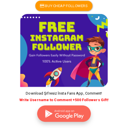
BUY CHEAP FOLLOWERS
Download Şifresiz İnsta Fans App, Comment!
Write Username to Comment +500 Followers Gift!