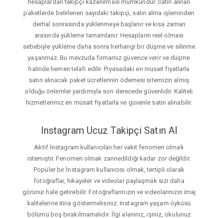
hesaplardan takipçi kazanılması mümkündür. Satın alınan
paketlerde belirlenen sayıdaki takipçi, satın alma işleminden
derhal sonrasında yüklenmeye başlanır ve kısa zaman
arasında yükleme tamamlanır. Hesapların reel olması
sebebiyle yükleme daha sonra herhangi bir düşme ve silinme
yaşanmaz. Bu mevzuda firmamız güvence verir ve düşme
halinde hemen telafi edilir. Piyasadaki en müsait fiyatlarla
satın alınacak paket ücretlerinin ödemesi sitemizin almış
olduğu önlemler yardımıyla son derecede güvenlidir. Kaliteli
hizmetlerimiz en müsait fiyatlarla ve güvenle satın alınabilir.
Instagram Ucuz Takipçi Satın Al
Aktif İnstagram kullanıcıları her vakit fenomen olmak
istemiştir. Fenomen olmak zannedildiği kadar zor değildir.
Popüler bir İnstagram kullanıcısı olmak, tertipli olarak
fotoğraflar, hikayeler ve videolar paylaşmak sizi daha
görünür hale getirebilir. Fotoğraflarınızın ve videolarınızın imaj
kalitelerine itina göstermelisiniz. Instagram yaşam öyküsü
bölümü boş bırakılmamalıdır. İlgi alanınız, işiniz, okulunuz