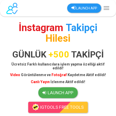
LAUNCH APP
Toggl
naviga
İnstagram
Takipçi
Hilesi
GÜNLÜK
+500
TAKİPÇİ
Ücretsiz Farklı kullanıcılara işlem yapma özelliği aktif
edildi!
Video
Görüntülenme ve
Fotoğraf
Kaydetme Aktif edildi!
Canlı Yayın
İzlenme Aktif edildi!
LAUNCH APP
IGTOOLS FREE TOOLS