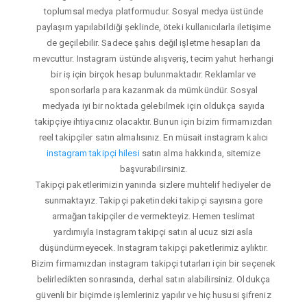
toplumsal medya platformudur. Sosyal medya üstünde
paylaşım yapılabildiği şeklinde, öteki kullanıcılarla iletişime
de geçilebilir. Sadece şahıs değil işletme hesapları da
mevcuttur. Instagram üstünde alışveriş, tecim yahut herhangi
bir iş için birçok hesap bulunmaktadır. Reklamlar ve
sponsorlarla para kazanmak da mümkündür. Sosyal
medyada iyi bir noktada gelebilmek için oldukça sayıda
takipçiye ihtiyacınız olacaktır. Bunun için bizim firmamızdan
reel takipçiler satın almalısınız. En müsait instagram kalıcı
instagram takipçi hilesi
satın alma hakkında, sitemize
başvurabilirsiniz.
Takipçi paketlerimizin yanında sizlere muhtelif hediyeler de
sunmaktayız. Takipçi paketindeki takipçi sayısına gore
armağan takipçiler de vermekteyiz. Hemen teslimat
yardımıyla Instagram takipçi satın al ucuz sizi asla
düşündürmeyecek. Instagram takipçi paketlerimiz aylıktır.
Bizim firmamızdan instagram takipçi tutarları için bir seçenek
belirledikten sonrasında, derhal satın alabilirsiniz. Oldukça
güvenli bir biçimde işlemleriniz yapılır ve hiç hususi şifreniz