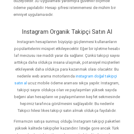
düzeydedir. 3D uygulaması yardımıyla güvenilir biçimde
ödeme yapılabilir. Hesap şifresi istenmemesi de mühim bir
emniyet uygulamasıdır.
Instagram Organik Takipçi Satın Al
Instagram hesaplarının büyüyüp güçlenmesi kullananların
popülaritelerini müspet etkileyecektir. Eğer bir işletme hesabı
laf mevzusu ise maddi yarar da sağlanır. Çünkü takipçi sayısı
arttıkça daha oldukça insana ulaşmak, potansiyel müşterileri
etkileyerek daha oldukça para kazanmak olası olacaktır. Bu
nedenle web arama motorlarında
instagram doğal takipçi
satın al
ucuz mobile ödeme araması sıkça yapılır. Instagram,
takipçi sayısı oldukça olan ve paylaşımları yüksek sayıda
beğeni alan hesapların ve paylaşımlarının keşfet sekmesinde
hepimiz tarafınca görülmesini sağlayabilir. Bu nedenle
Takipci hilesi likes takipçi satın almak oldukça faydalıdır.
Firmamızın satışa sunmuş olduğu İnstagram takipçi paketleri
yüksek kalitede takipçiler kazandırır. İsteğe gore ancak Türk