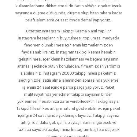
kullanıcılar buna dikkat etmelidir. Satın aldığınız paket içerik
sayısında düşme olduğunda, düşme olup biten rakam kadar
telafi işlemlerini 24 saat içinde derhal yapıyoruz.
Ücretsiz Instagram Takipçi Kasma Nasıl Yapılır?
İnstagram hesaplarının büyütülmesi, toplumsal medyada
fenomen olunabilmesi için emin hizmetlerimizden
faydalanabilirsiniz. İnstagram takipçi kasma hesabın
geliştirilmesi, içeriklerin hazırlanması ve beğeni sayısının
artması şeklinde bütün konulardan, firmamızdan yardımcı
alabilirsiniz. İnstagram 20.000 takipçi hilesi paketimizi
seçtiğinizde, satın alma işleminden sonrasında yükleme
işlemini 24 saat içinde parça parça yapıyoruz. Paket
muhteviyatında yer edinen takipçi sayısının birden
yüklenmesi, hesabınıza zarar verebilecektir. Takipçi sayısı
Takipci hilesi likes artışını naturel gösterebilmek için paket
içeriğini 24 saat içinde yüklemiş oluyoruz. Takipçi sayınız
arttığında, daha çok şahıs paylaşımlarınızı görecek ve
fazlaca sayıdaki paylaşımınız İnstagram keşfete düşerek
izlenmeye başlanacaktır.