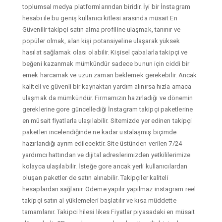
toplumsal medya platformlarından biridir. İyi bir İnstagram
hesabı ile bu geniş kullanıcı kitlesi arasında müsait En
Güvenilir takipçi satın alma profiline ulaşmak, tanınır ve
popüler olmak, alan kişi potansiyeline ulaşarak yüksek
hasılat sağlamak olası olabilir. Kişisel çabalarla takipçi ve
beğeni kazanmak mümkündür sadece bunun için ciddi bir
emek harcamak ve uzun zaman beklemek gerekebilir. Ancak
kaliteli ve güvenli bir kaynaktan yardım alınırsa hızla amaca
ulaşmak da mümkündür. Firmamızın hazırladığı ve dönemin
gereklerine gore güncellediği İnstagram takipçi paketlerine
en müsait fiyatlarla ulaşılabilir. Sitemizde yer edinen takipçi
paketleri incelendiğinde ne kadar ustalaşmış biçimde
hazırlandığı ayrım edilecektir. Site üstünden verilen 7/24
yardımcı hattından ve dijital adreslerimizden yetkililerimize
kolayca ulaşılabilir. İsteğe gore ancak yerli kullanıcılardan
oluşan paketler de satın alınabilir. Takipçiler kaliteli
hesaplardan sağlanır. Ödeme yapılır yapılmaz instagram reel
takipçi satın al yüklemeleri başlatılır ve kısa müddette
tamamlanır. Takipci hilesi likes Fiyatlar piyasadaki en müsait