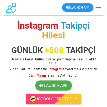
LAUNCH APP
Toggl
naviga
İnstagram
Takipçi
Hilesi
GÜNLÜK
+500
TAKİPÇİ
Ücretsiz Farklı kullanıcılara işlem yapma özelliği aktif
edildi!
Video
Görüntülenme ve
Fotoğraf
Kaydetme Aktif edildi!
Canlı Yayın
İzlenme Aktif edildi!
LAUNCH APP
IGTOOLS FREE TOOLS