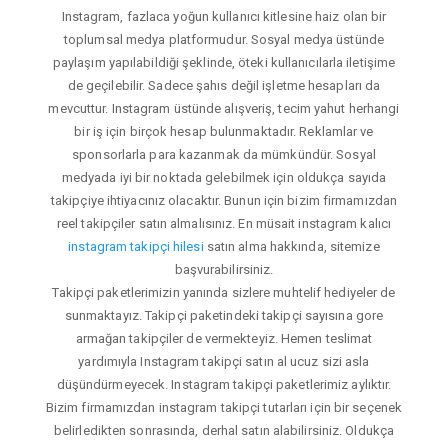
Instagram, fazlaca yoğun kullanıcı kitlesine haiz olan bir
toplumsal medya platformudur. Sosyal medya üstünde
paylaşım yapılabildiği şeklinde, öteki kullanıcılarla iletişime
de geçilebilir. Sadece şahıs değil işletme hesapları da
mevcuttur. Instagram üstünde alışveriş, tecim yahut herhangi
bir iş için birçok hesap bulunmaktadır. Reklamlar ve
sponsorlarla para kazanmak da mümkündür. Sosyal
medyada iyi bir noktada gelebilmek için oldukça sayıda
takipçiye ihtiyacınız olacaktır. Bunun için bizim firmamızdan
reel takipçiler satın almalısınız. En müsait instagram kalıcı
instagram takipçi hilesi
satın alma hakkında, sitemize
başvurabilirsiniz.
Takipçi paketlerimizin yanında sizlere muhtelif hediyeler de
sunmaktayız. Takipçi paketindeki takipçi sayısına gore
armağan takipçiler de vermekteyiz. Hemen teslimat
yardımıyla Instagram takipçi satın al ucuz sizi asla
düşündürmeyecek. Instagram takipçi paketlerimiz aylıktır.
Bizim firmamızdan instagram takipçi tutarları için bir seçenek
belirledikten sonrasında, derhal satın alabilirsiniz. Oldukça