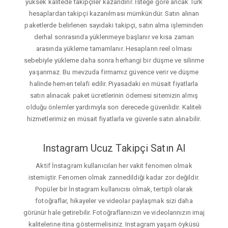
yüksek kalitede takipçiler kazandırır. İsteğe gore ancak Türk
hesaplardan takipçi kazanılması mümkündür. Satın alınan
paketlerde belirlenen sayıdaki takipçi, satın alma işleminden
derhal sonrasında yüklenmeye başlanır ve kısa zaman
arasında yükleme tamamlanır. Hesapların reel olması
sebebiyle yükleme daha sonra herhangi bir düşme ve silinme
yaşanmaz. Bu mevzuda firmamız güvence verir ve düşme
halinde hemen telafi edilir. Piyasadaki en müsait fiyatlarla
satın alınacak paket ücretlerinin ödemesi sitemizin almış
olduğu önlemler yardımıyla son derecede güvenlidir. Kaliteli
hizmetlerimiz en müsait fiyatlarla ve güvenle satın alınabilir.
Instagram Ucuz Takipçi Satın Al
Aktif İnstagram kullanıcıları her vakit fenomen olmak
istemiştir. Fenomen olmak zannedildiği kadar zor değildir.
Popüler bir İnstagram kullanıcısı olmak, tertipli olarak
fotoğraflar, hikayeler ve videolar paylaşmak sizi daha
görünür hale getirebilir. Fotoğraflarınızın ve videolarınızın imaj
kalitelerine itina göstermelisiniz. Instagram yaşam öyküsü