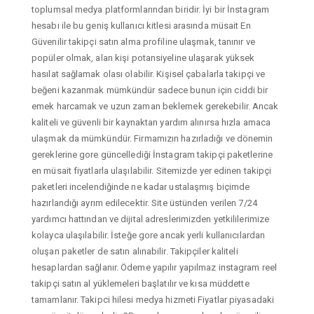
toplumsal medya platformlarından biridir. İyi bir İnstagram
hesabı ile bu geniş kullanıcı kitlesi arasında müsait En
Güvenilir takipçi satın alma profiline ulaşmak, tanınır ve
popüler olmak, alan kişi potansiyeline ulaşarak yüksek
hasılat sağlamak olası olabilir. Kişisel çabalarla takipçi ve
beğeni kazanmak mümkündür sadece bunun için ciddi bir
emek harcamak ve uzun zaman beklemek gerekebilir. Ancak
kaliteli ve güvenli bir kaynaktan yardım alınırsa hızla amaca
ulaşmak da mümkündür. Firmamızın hazırladığı ve dönemin
gereklerine gore güncellediği İnstagram takipçi paketlerine
en müsait fiyatlarla ulaşılabilir. Sitemizde yer edinen takipçi
paketleri incelendiğinde ne kadar ustalaşmış biçimde
hazırlandığı ayrım edilecektir. Site üstünden verilen 7/24
yardımcı hattından ve dijital adreslerimizden yetkililerimize
kolayca ulaşılabilir. İsteğe gore ancak yerli kullanıcılardan
oluşan paketler de satın alınabilir. Takipçiler kaliteli
hesaplardan sağlanır. Ödeme yapılır yapılmaz instagram reel
takipçi satın al yüklemeleri başlatılır ve kısa müddette
tamamlanır. Takipci hilesi medya hizmeti Fiyatlar piyasadaki