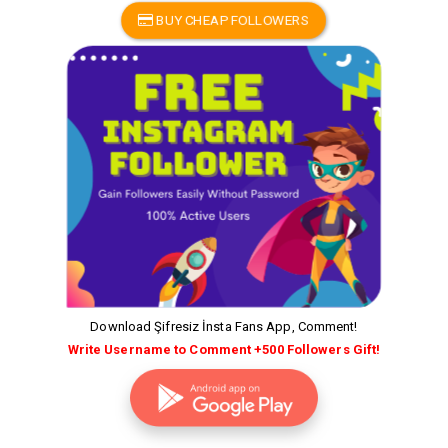
BUY CHEAP FOLLOWERS
Download Şifresiz İnsta Fans App, Comment!
Write Username to Comment +500 Followers Gift!