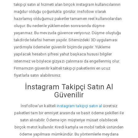
takipçi satın al hizmeti alan birçok instagram kullanıcılarının
mağdur olduğu çoğunlukla görülür. insfollow olarak
hazırlamış olduğumuz paketler tamamen reel kullanıcılardan
oluşur. Bu nedenle yüklemeden sonrasında düşme
yaşanmaz. Bu mevzuda güvence veriyoruz. Düşme oluştuğu
takdirde telafisi hemen yapılır. Sitemizdeki 3D uygulaması
yardımıyla ödemeler güvenilir biçimde yapılır. Yükleme
yapılacak hesabın şifresi yahut başkaca hususi bilgiler
istenmez ve böylece gizyazı çalınması da engellenmiş olur.
Firmamızın güvenilir kaliteli takipçi paketlerini en ucuz
fiyatlarla satın alabilirsiniz.
İnstagram Takipçi Satın Al
Güvenilir
İnsfollow'un kaliteli
instagram takipçi satın al
ücretsiz
paketleri tam bir emniyet arasında ve basit ödeme şekilleri ile
satın alınabilir. Ödeme için müşteriye müsait olabilecek
birçok metot kullanılır. Kredi kartıyla ve mobil tatbik üstünden
ödeme yapılması mümkündür. Bu yöntemlerle meydana