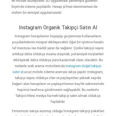
en müsait düzeydedir. 3D uygulaması yardımıyla güvenilir
biçimde ödeme yapılabilir. Hesap şifresi istenmemesi de
mühim bir emniyet uygulamasıdır.
Instagram Organik Takipçi Satın Al
Instagram hesaplarının büyüyüp güçlenmesi kullananların
popülaritelerini müspet etkileyecektir. Eğer bir işletme hesabı
laf mevzusu ise maddi yarar da sağlanır. Çünkü takipçi sayısı
arttıkça daha oldukça insana ulaşmak, potansiyel müşterileri
etkileyerek daha oldukça para kazanmak olası olacaktır. Bu
nedenle web arama motorlarında
instagram doğal takipçi
satın al
ucuz mobile ödeme araması sıkça yapılır. Instagram,
takipçi sayısı oldukça olan ve paylaşımları yüksek sayıda
beğeni alan hesapların ve paylaşımlarının keşfet sekmesinde
hepimiz tarafınca görülmesini sağlayabilir. Bu nedenle
Takipci hilesi medya hizmeti takipçi satın almak oldukça
faydalıdır.
Firmamızın satışa sunmuş olduğu İnstagram takipçi paketleri