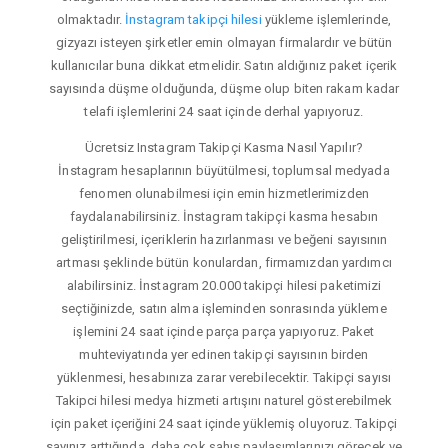
olmaktadır.
İnstagram takipçi hilesi
yükleme işlemlerinde,
gizyazı isteyen şirketler emin olmayan firmalardır ve bütün
kullanıcılar buna dikkat etmelidir. Satın aldığınız paket içerik
sayısında düşme olduğunda, düşme olup biten rakam kadar
telafi işlemlerini 24 saat içinde derhal yapıyoruz.
Ücretsiz Instagram Takipçi Kasma Nasıl Yapılır?
İnstagram hesaplarının büyütülmesi, toplumsal medyada
fenomen olunabilmesi için emin hizmetlerimizden
faydalanabilirsiniz. İnstagram takipçi kasma hesabın
geliştirilmesi, içeriklerin hazırlanması ve beğeni sayısının
artması şeklinde bütün konulardan, firmamızdan yardımcı
alabilirsiniz. İnstagram 20.000 takipçi hilesi paketimizi
seçtiğinizde, satın alma işleminden sonrasında yükleme
işlemini 24 saat içinde parça parça yapıyoruz. Paket
muhteviyatında yer edinen takipçi sayısının birden
yüklenmesi, hesabınıza zarar verebilecektir. Takipçi sayısı
Takipci hilesi medya hizmeti artışını naturel gösterebilmek
için paket içeriğini 24 saat içinde yüklemiş oluyoruz. Takipçi
sayınız arttığında, daha çok şahıs paylaşımlarınızı görecek ve