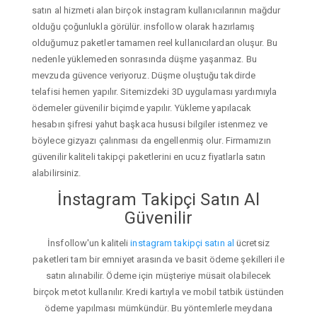
satın al hizmeti alan birçok instagram kullanıcılarının mağdur
olduğu çoğunlukla görülür. insfollow olarak hazırlamış
olduğumuz paketler tamamen reel kullanıcılardan oluşur. Bu
nedenle yüklemeden sonrasında düşme yaşanmaz. Bu
mevzuda güvence veriyoruz. Düşme oluştuğu takdirde
telafisi hemen yapılır. Sitemizdeki 3D uygulaması yardımıyla
ödemeler güvenilir biçimde yapılır. Yükleme yapılacak
hesabın şifresi yahut başkaca hususi bilgiler istenmez ve
böylece gizyazı çalınması da engellenmiş olur. Firmamızın
güvenilir kaliteli takipçi paketlerini en ucuz fiyatlarla satın
alabilirsiniz.
İnstagram Takipçi Satın Al
Güvenilir
İnsfollow'un kaliteli
instagram takipçi satın al
ücretsiz
paketleri tam bir emniyet arasında ve basit ödeme şekilleri ile
satın alınabilir. Ödeme için müşteriye müsait olabilecek
birçok metot kullanılır. Kredi kartıyla ve mobil tatbik üstünden
ödeme yapılması mümkündür. Bu yöntemlerle meydana