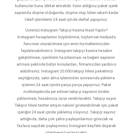
kullanıcılar buna dikkat etmelidir. Satın aldığınız paket içerik
sayısında düşme olduğunda, düşme olup biten rakam kadar
telafi işlemlerini 24 saat içinde derhal yapıyoruz.
Ücretsiz Instagram Takipçi Kasma Nasıl Yapılır?
İnstagram hesaplarının büyütülmesi, toplumsal medyada
fenomen olunabilmesi için emin hizmetlerimizden
faydalanabilirsiniz. İnstagram takipçi kasma hesabın
geliştirilmesi, içeriklerin hazırlanması ve beğeni sayısının
artması şeklinde bütün konulardan, firmamızdan yardımcı
alabilirsiniz. İnstagram 20.000 takipçi hilesi paketimizi
seçtiğinizde, satın alma işleminden sonrasında yükleme
işlemini 24 saat içinde parça parça yapıyoruz. Paket
muhteviyatında yer edinen takipçi sayısının birden
yüklenmesi, hesabınıza zarar verebilecektir. Takipçi sayısı
Takipci hilesi twitter artışını naturel gösterebilmek için paket
içeriğini 24 saat içinde yüklemiş oluyoruz. Takipçi sayınız
arttığında, daha çok şahıs paylaşımlarınızı görecek ve
fazlaca sayıdaki paylaşımınız İnstagram keşfete düşerek
izlenmeye başlanacaktır.