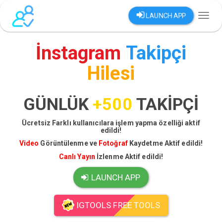
LAUNCH APP
Toggl
naviga
İnstagram
Takipçi
Hilesi
GÜNLÜK
+500
TAKİPÇİ
Ücretsiz Farklı kullanıcılara işlem yapma özelliği aktif
edildi!
Video
Görüntülenme ve
Fotoğraf
Kaydetme Aktif edildi!
Canlı Yayın
İzlenme Aktif edildi!
LAUNCH APP
IGTOOLS FREE TOOLS