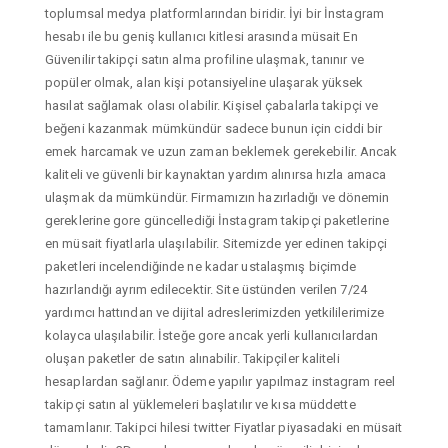
toplumsal medya platformlarından biridir. İyi bir İnstagram
hesabı ile bu geniş kullanıcı kitlesi arasında müsait En
Güvenilir takipçi satın alma profiline ulaşmak, tanınır ve
popüler olmak, alan kişi potansiyeline ulaşarak yüksek
hasılat sağlamak olası olabilir. Kişisel çabalarla takipçi ve
beğeni kazanmak mümkündür sadece bunun için ciddi bir
emek harcamak ve uzun zaman beklemek gerekebilir. Ancak
kaliteli ve güvenli bir kaynaktan yardım alınırsa hızla amaca
ulaşmak da mümkündür. Firmamızın hazırladığı ve dönemin
gereklerine gore güncellediği İnstagram takipçi paketlerine
en müsait fiyatlarla ulaşılabilir. Sitemizde yer edinen takipçi
paketleri incelendiğinde ne kadar ustalaşmış biçimde
hazırlandığı ayrım edilecektir. Site üstünden verilen 7/24
yardımcı hattından ve dijital adreslerimizden yetkililerimize
kolayca ulaşılabilir. İsteğe gore ancak yerli kullanıcılardan
oluşan paketler de satın alınabilir. Takipçiler kaliteli
hesaplardan sağlanır. Ödeme yapılır yapılmaz instagram reel
takipçi satın al yüklemeleri başlatılır ve kısa müddette
tamamlanır. Takipci hilesi twitter Fiyatlar piyasadaki en müsait