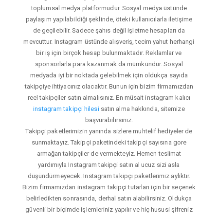
toplumsal medya platformudur. Sosyal medya üstünde
paylaşım yapılabildiği şeklinde, öteki kullanıcılarla iletişime
de geçilebilir. Sadece şahıs değil işletme hesapları da
mevcuttur. Instagram üstünde alışveriş, tecim yahut herhangi
bir iş için birçok hesap bulunmaktadır. Reklamlar ve
sponsorlarla para kazanmak da mümkündür. Sosyal
medyada iyi bir noktada gelebilmek için oldukça sayıda
takipçiye ihtiyacınız olacaktır. Bunun için bizim firmamızdan
reel takipçiler satın almalısınız. En müsait instagram kalıcı
instagram takipçi hilesi
satın alma hakkında, sitemize
başvurabilirsiniz.
Takipçi paketlerimizin yanında sizlere muhtelif hediyeler de
sunmaktayız. Takipçi paketindeki takipçi sayısına gore
armağan takipçiler de vermekteyiz. Hemen teslimat
yardımıyla Instagram takipçi satın al ucuz sizi asla
düşündürmeyecek. Instagram takipçi paketlerimiz aylıktır.
Bizim firmamızdan instagram takipçi tutarları için bir seçenek
belirledikten sonrasında, derhal satın alabilirsiniz. Oldukça
güvenli bir biçimde işlemleriniz yapılır ve hiç hususi şifreniz