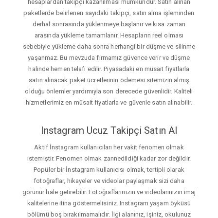
hesaplardan takipçi kazanılması mümkündür. Satın alınan
paketlerde belirlenen sayıdaki takipçi, satın alma işleminden
derhal sonrasında yüklenmeye başlanır ve kısa zaman
arasında yükleme tamamlanır. Hesapların reel olması
sebebiyle yükleme daha sonra herhangi bir düşme ve silinme
yaşanmaz. Bu mevzuda firmamız güvence verir ve düşme
halinde hemen telafi edilir. Piyasadaki en müsait fiyatlarla
satın alınacak paket ücretlerinin ödemesi sitemizin almış
olduğu önlemler yardımıyla son derecede güvenlidir. Kaliteli
hizmetlerimiz en müsait fiyatlarla ve güvenle satın alınabilir.
Instagram Ucuz Takipçi Satın Al
Aktif İnstagram kullanıcıları her vakit fenomen olmak
istemiştir. Fenomen olmak zannedildiği kadar zor değildir.
Popüler bir İnstagram kullanıcısı olmak, tertipli olarak
fotoğraflar, hikayeler ve videolar paylaşmak sizi daha
görünür hale getirebilir. Fotoğraflarınızın ve videolarınızın imaj
kalitelerine itina göstermelisiniz. Instagram yaşam öyküsü
bölümü boş bırakılmamalıdır. İlgi alanınız, işiniz, okulunuz