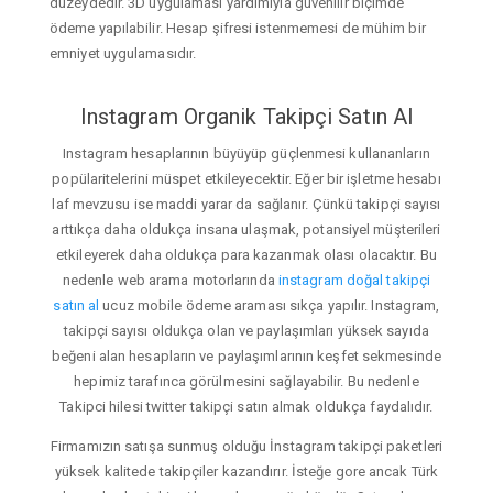
düzeydedir. 3D uygulaması yardımıyla güvenilir biçimde
ödeme yapılabilir. Hesap şifresi istenmemesi de mühim bir
emniyet uygulamasıdır.
Instagram Organik Takipçi Satın Al
Instagram hesaplarının büyüyüp güçlenmesi kullananların
popülaritelerini müspet etkileyecektir. Eğer bir işletme hesabı
laf mevzusu ise maddi yarar da sağlanır. Çünkü takipçi sayısı
arttıkça daha oldukça insana ulaşmak, potansiyel müşterileri
etkileyerek daha oldukça para kazanmak olası olacaktır. Bu
nedenle web arama motorlarında
instagram doğal takipçi
satın al
ucuz mobile ödeme araması sıkça yapılır. Instagram,
takipçi sayısı oldukça olan ve paylaşımları yüksek sayıda
beğeni alan hesapların ve paylaşımlarının keşfet sekmesinde
hepimiz tarafınca görülmesini sağlayabilir. Bu nedenle
Takipci hilesi twitter takipçi satın almak oldukça faydalıdır.
Firmamızın satışa sunmuş olduğu İnstagram takipçi paketleri
yüksek kalitede takipçiler kazandırır. İsteğe gore ancak Türk