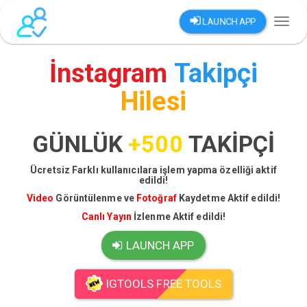
LAUNCH APP
Toggl
naviga
İnstagram
Takipçi
Hilesi
GÜNLÜK
+500
TAKİPÇİ
Ücretsiz Farklı kullanıcılara işlem yapma özelliği aktif
edildi!
Video
Görüntülenme ve
Fotoğraf
Kaydetme Aktif edildi!
Canlı Yayın
İzlenme Aktif edildi!
LAUNCH APP
IGTOOLS FREE TOOLS