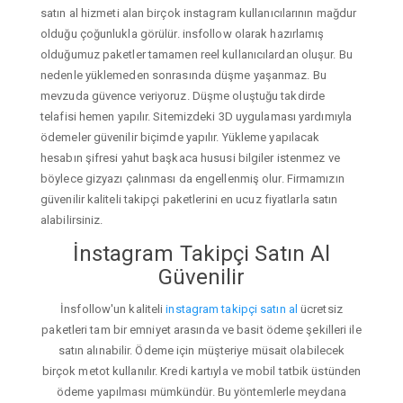
satın al hizmeti alan birçok instagram kullanıcılarının mağdur
olduğu çoğunlukla görülür. insfollow olarak hazırlamış
olduğumuz paketler tamamen reel kullanıcılardan oluşur. Bu
nedenle yüklemeden sonrasında düşme yaşanmaz. Bu
mevzuda güvence veriyoruz. Düşme oluştuğu takdirde
telafisi hemen yapılır. Sitemizdeki 3D uygulaması yardımıyla
ödemeler güvenilir biçimde yapılır. Yükleme yapılacak
hesabın şifresi yahut başkaca hususi bilgiler istenmez ve
böylece gizyazı çalınması da engellenmiş olur. Firmamızın
güvenilir kaliteli takipçi paketlerini en ucuz fiyatlarla satın
alabilirsiniz.
İnstagram Takipçi Satın Al
Güvenilir
İnsfollow'un kaliteli
instagram takipçi satın al
ücretsiz
paketleri tam bir emniyet arasında ve basit ödeme şekilleri ile
satın alınabilir. Ödeme için müşteriye müsait olabilecek
birçok metot kullanılır. Kredi kartıyla ve mobil tatbik üstünden
ödeme yapılması mümkündür. Bu yöntemlerle meydana