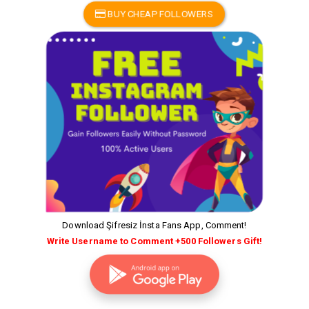
BUY CHEAP FOLLOWERS
Download Şifresiz İnsta Fans App, Comment!
Write Username to Comment +500 Followers Gift!