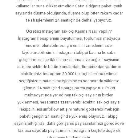
kullanıcılar buna dikkat etmelidir. Satın aldığınız paket içerik
sayısında düşme olduğunda, düşme olup biten rakam kadar
telafi işlemlerini 24 saat içinde derhal yapıyoruz.
Ücretsiz Instagram Takipçi Kasma Nasıl Yapılır?
İnstagram hesaplarının büyütülmesi, toplumsal medyada
fenomen olunabilmesi için emin hizmetlerimizden
faydalanabilirsiniz. İnstagram takipçi kasma hesabın
geliştirilmesi, içeriklerin hazırlanması ve beğeni sayısının
artması şeklinde bütün konulardan, firmamızdan yardımcı
alabilirsiniz. İnstagram 20.000 takipçi hilesi paketimizi
seçtiğinizde, satın alma işleminden sonrasında yükleme
işlemini 24 saat içinde parça parça yapıyoruz. Paket
muhteviyatında yer edinen takipçi sayısının birden
yüklenmesi, hesabınıza zarar verebilecektir. Takipçi sayısı
Takipci hilesi unfollow artışını naturel gösterebilmek için
paket içeriğini 24 saat içinde yüklemiş oluyoruz. Takipçi
sayınız arttığında, daha çok şahıs paylaşımlarınızı görecek ve
fazlaca sayıdaki paylaşımınız İnstagram keşfete düşerek
izlenmeye başlanacaktır.