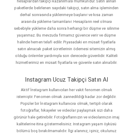
hesaplardan takipçi kazanılması mümkündür. Satın alınan
paketlerde belirlenen sayıdaki takipçi, satın alma işleminden
derhal sonrasında yüklenmeye başlanır ve kısa zaman
arasında yükleme tamamlanır. Hesapların reel olması
sebebiyle yükleme daha sonra herhangi bir düşme ve silinme
yaşanmaz. Bu mevzuda firmamız güvence verir ve düşme
halinde hemen telafi edilir. Piyasadaki en müsait fiyatlarla
satın alınacak paket ücretlerinin ödemesi sitemizin almış
olduğu önlemler yardımıyla son derecede güvenlidir. Kaliteli
hizmetlerimiz en müsait fiyatlarla ve güvenle satın alınabilir.
Instagram Ucuz Takipçi Satın Al
Aktif İnstagram kullanıcıları her vakit fenomen olmak
istemiştir. Fenomen olmak zannedildiği kadar zor değildir.
Popüler bir İnstagram kullanıcısı olmak, tertipli olarak
fotoğraflar, hikayeler ve videolar paylaşmak sizi daha
görünür hale getirebilir. Fotoğraflarınızın ve videolarınızın imaj
kalitelerine itina göstermelisiniz. Instagram yaşam öyküsü
bölümü boş bırakılmamalıdır. İlgi alanınız, işiniz, okulunuz