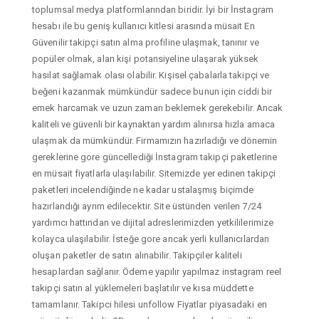
toplumsal medya platformlarından biridir. İyi bir İnstagram
hesabı ile bu geniş kullanıcı kitlesi arasında müsait En
Güvenilir takipçi satın alma profiline ulaşmak, tanınır ve
popüler olmak, alan kişi potansiyeline ulaşarak yüksek
hasılat sağlamak olası olabilir. Kişisel çabalarla takipçi ve
beğeni kazanmak mümkündür sadece bunun için ciddi bir
emek harcamak ve uzun zaman beklemek gerekebilir. Ancak
kaliteli ve güvenli bir kaynaktan yardım alınırsa hızla amaca
ulaşmak da mümkündür. Firmamızın hazırladığı ve dönemin
gereklerine gore güncellediği İnstagram takipçi paketlerine
en müsait fiyatlarla ulaşılabilir. Sitemizde yer edinen takipçi
paketleri incelendiğinde ne kadar ustalaşmış biçimde
hazırlandığı ayrım edilecektir. Site üstünden verilen 7/24
yardımcı hattından ve dijital adreslerimizden yetkililerimize
kolayca ulaşılabilir. İsteğe gore ancak yerli kullanıcılardan
oluşan paketler de satın alınabilir. Takipçiler kaliteli
hesaplardan sağlanır. Ödeme yapılır yapılmaz instagram reel
takipçi satın al yüklemeleri başlatılır ve kısa müddette
tamamlanır. Takipci hilesi unfollow Fiyatlar piyasadaki en