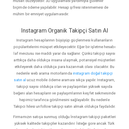
müsait düzeydedir. 3D uygulaması yardımıyla güvenilir
biçimde ödeme yapılabilir. Hesap şifresi istenmemesi de
mühim bir emniyet uygulamasıdır.
Instagram Organik Takipçi Satın Al
Instagram hesaplarının büyüyüp güçlenmesi kullananların
popülaritelerini müspet etkileyecektir. Eğer bir işletme hesabı
laf mevzusu ise maddi yarar da sağlanır. Çünkü takipçi sayısı
arttıkça daha oldukça insana ulaşmak, potansiyel müşterileri
etkileyerek daha oldukça para kazanmak olası olacaktır. Bu
nedenle web arama motorlarında
instagram doğal takipçi
satın al
ucuz mobile ödeme araması sıkça yapılır. Instagram,
takipçi sayısı oldukça olan ve paylaşımları yüksek sayıda
beğeni alan hesapların ve paylaşımlarının keşfet sekmesinde
hepimiz tarafınca görülmesini sağlayabilir. Bu nedenle
Takipci hilesi unfollow takipçi satın almak oldukça faydalıdır.
Firmamızın satışa sunmuş olduğu İnstagram takipçi paketleri
yüksek kalitede takipçiler kazandırır. İsteğe gore ancak Türk