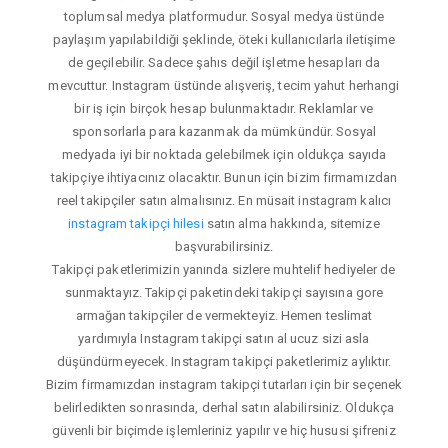
toplumsal medya platformudur. Sosyal medya üstünde
paylaşım yapılabildiği şeklinde, öteki kullanıcılarla iletişime
de geçilebilir. Sadece şahıs değil işletme hesapları da
mevcuttur. Instagram üstünde alışveriş, tecim yahut herhangi
bir iş için birçok hesap bulunmaktadır. Reklamlar ve
sponsorlarla para kazanmak da mümkündür. Sosyal
medyada iyi bir noktada gelebilmek için oldukça sayıda
takipçiye ihtiyacınız olacaktır. Bunun için bizim firmamızdan
reel takipçiler satın almalısınız. En müsait instagram kalıcı
instagram takipçi hilesi
satın alma hakkında, sitemize
başvurabilirsiniz.
Takipçi paketlerimizin yanında sizlere muhtelif hediyeler de
sunmaktayız. Takipçi paketindeki takipçi sayısına gore
armağan takipçiler de vermekteyiz. Hemen teslimat
yardımıyla Instagram takipçi satın al ucuz sizi asla
düşündürmeyecek. Instagram takipçi paketlerimiz aylıktır.
Bizim firmamızdan instagram takipçi tutarları için bir seçenek
belirledikten sonrasında, derhal satın alabilirsiniz. Oldukça
güvenli bir biçimde işlemleriniz yapılır ve hiç hususi şifreniz