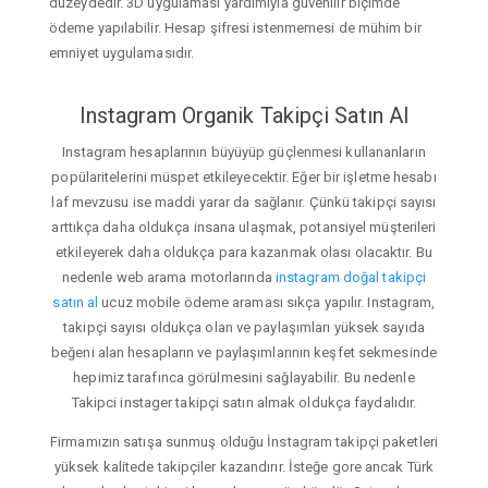
düzeydedir. 3D uygulaması yardımıyla güvenilir biçimde
ödeme yapılabilir. Hesap şifresi istenmemesi de mühim bir
emniyet uygulamasıdır.
Instagram Organik Takipçi Satın Al
Instagram hesaplarının büyüyüp güçlenmesi kullananların
popülaritelerini müspet etkileyecektir. Eğer bir işletme hesabı
laf mevzusu ise maddi yarar da sağlanır. Çünkü takipçi sayısı
arttıkça daha oldukça insana ulaşmak, potansiyel müşterileri
etkileyerek daha oldukça para kazanmak olası olacaktır. Bu
nedenle web arama motorlarında
instagram doğal takipçi
satın al
ucuz mobile ödeme araması sıkça yapılır. Instagram,
takipçi sayısı oldukça olan ve paylaşımları yüksek sayıda
beğeni alan hesapların ve paylaşımlarının keşfet sekmesinde
hepimiz tarafınca görülmesini sağlayabilir. Bu nedenle
Takipci instager takipçi satın almak oldukça faydalıdır.
Firmamızın satışa sunmuş olduğu İnstagram takipçi paketleri
yüksek kalitede takipçiler kazandırır. İsteğe gore ancak Türk