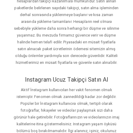
hesaplardan takipçi kazanılması mümkündür. Satın alınan
paketlerde belirlenen sayıdaki takipçi, satın alma işleminden
derhal sonrasında yüklenmeye başlanır ve kısa zaman
arasında yükleme tamamlanır. Hesapların reel olması
sebebiyle yükleme daha sonra herhangi bir düşme ve silinme
yaşanmaz. Bu mevzuda firmamız güvence verir ve düşme
halinde hemen telafi edilir. Piyasadaki en müsait fiyatlarla
satın alınacak paket ücretlerinin ödemesi sitemizin almış
olduğu önlemler yardımıyla son derecede güvenlidir. Kaliteli
hizmetlerimiz en müsait fiyatlarla ve güvenle satın alınabilir.
Instagram Ucuz Takipçi Satın Al
Aktif İnstagram kullanıcıları her vakit fenomen olmak
istemiştir. Fenomen olmak zannedildiği kadar zor değildir.
Popüler bir İnstagram kullanıcısı olmak, tertipli olarak
fotoğraflar, hikayeler ve videolar paylaşmak sizi daha
görünür hale getirebilir. Fotoğraflarınızın ve videolarınızın imaj
kalitelerine itina göstermelisiniz. Instagram yaşam öyküsü
bölümü boş bırakılmamalıdır. İlgi alanınız, işiniz, okulunuz