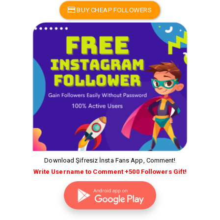
BUY CHEAP FOLLOWERS
Download Şifresiz İnsta Fans App, Comment!
Write Username to Comment +500 Followers Gift!