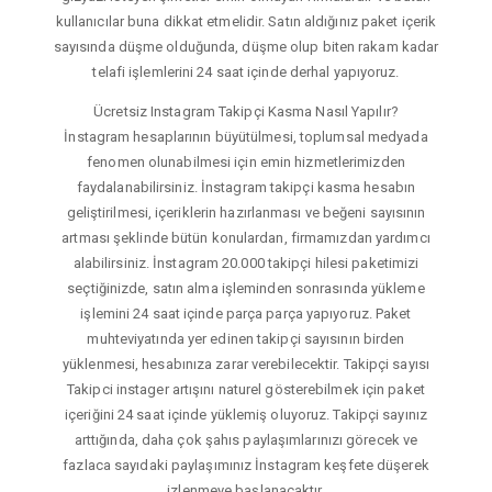
kullanıcılar buna dikkat etmelidir. Satın aldığınız paket içerik
sayısında düşme olduğunda, düşme olup biten rakam kadar
telafi işlemlerini 24 saat içinde derhal yapıyoruz.
Ücretsiz Instagram Takipçi Kasma Nasıl Yapılır?
İnstagram hesaplarının büyütülmesi, toplumsal medyada
fenomen olunabilmesi için emin hizmetlerimizden
faydalanabilirsiniz. İnstagram takipçi kasma hesabın
geliştirilmesi, içeriklerin hazırlanması ve beğeni sayısının
artması şeklinde bütün konulardan, firmamızdan yardımcı
alabilirsiniz. İnstagram 20.000 takipçi hilesi paketimizi
seçtiğinizde, satın alma işleminden sonrasında yükleme
işlemini 24 saat içinde parça parça yapıyoruz. Paket
muhteviyatında yer edinen takipçi sayısının birden
yüklenmesi, hesabınıza zarar verebilecektir. Takipçi sayısı
Takipci instager artışını naturel gösterebilmek için paket
içeriğini 24 saat içinde yüklemiş oluyoruz. Takipçi sayınız
arttığında, daha çok şahıs paylaşımlarınızı görecek ve
fazlaca sayıdaki paylaşımınız İnstagram keşfete düşerek
izlenmeye başlanacaktır.