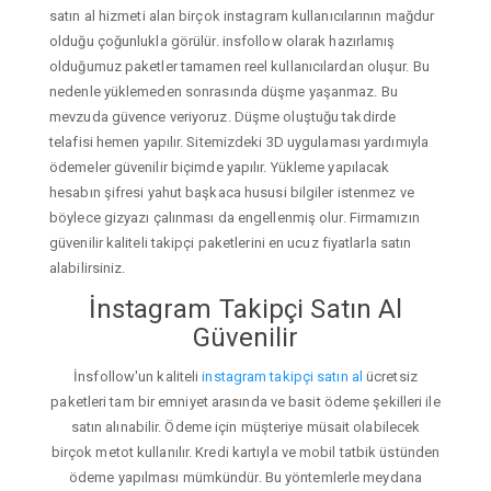
satın al hizmeti alan birçok instagram kullanıcılarının mağdur
olduğu çoğunlukla görülür. insfollow olarak hazırlamış
olduğumuz paketler tamamen reel kullanıcılardan oluşur. Bu
nedenle yüklemeden sonrasında düşme yaşanmaz. Bu
mevzuda güvence veriyoruz. Düşme oluştuğu takdirde
telafisi hemen yapılır. Sitemizdeki 3D uygulaması yardımıyla
ödemeler güvenilir biçimde yapılır. Yükleme yapılacak
hesabın şifresi yahut başkaca hususi bilgiler istenmez ve
böylece gizyazı çalınması da engellenmiş olur. Firmamızın
güvenilir kaliteli takipçi paketlerini en ucuz fiyatlarla satın
alabilirsiniz.
İnstagram Takipçi Satın Al
Güvenilir
İnsfollow'un kaliteli
instagram takipçi satın al
ücretsiz
paketleri tam bir emniyet arasında ve basit ödeme şekilleri ile
satın alınabilir. Ödeme için müşteriye müsait olabilecek
birçok metot kullanılır. Kredi kartıyla ve mobil tatbik üstünden
ödeme yapılması mümkündür. Bu yöntemlerle meydana