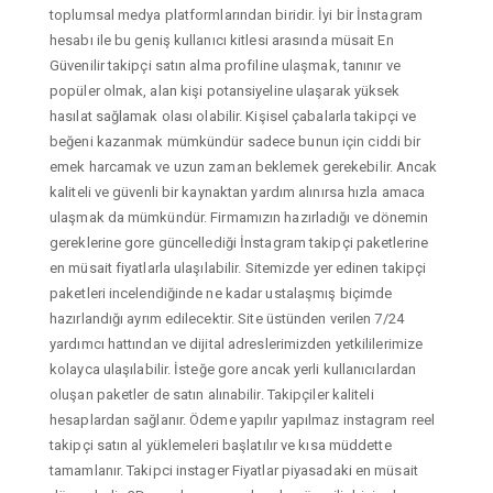
toplumsal medya platformlarından biridir. İyi bir İnstagram
hesabı ile bu geniş kullanıcı kitlesi arasında müsait En
Güvenilir takipçi satın alma profiline ulaşmak, tanınır ve
popüler olmak, alan kişi potansiyeline ulaşarak yüksek
hasılat sağlamak olası olabilir. Kişisel çabalarla takipçi ve
beğeni kazanmak mümkündür sadece bunun için ciddi bir
emek harcamak ve uzun zaman beklemek gerekebilir. Ancak
kaliteli ve güvenli bir kaynaktan yardım alınırsa hızla amaca
ulaşmak da mümkündür. Firmamızın hazırladığı ve dönemin
gereklerine gore güncellediği İnstagram takipçi paketlerine
en müsait fiyatlarla ulaşılabilir. Sitemizde yer edinen takipçi
paketleri incelendiğinde ne kadar ustalaşmış biçimde
hazırlandığı ayrım edilecektir. Site üstünden verilen 7/24
yardımcı hattından ve dijital adreslerimizden yetkililerimize
kolayca ulaşılabilir. İsteğe gore ancak yerli kullanıcılardan
oluşan paketler de satın alınabilir. Takipçiler kaliteli
hesaplardan sağlanır. Ödeme yapılır yapılmaz instagram reel
takipçi satın al yüklemeleri başlatılır ve kısa müddette
tamamlanır. Takipci instager Fiyatlar piyasadaki en müsait