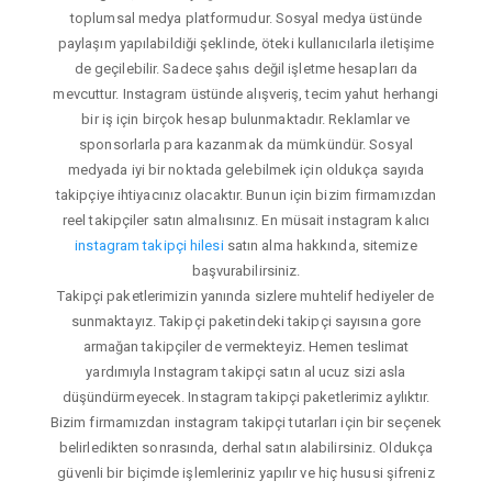
toplumsal medya platformudur. Sosyal medya üstünde
paylaşım yapılabildiği şeklinde, öteki kullanıcılarla iletişime
de geçilebilir. Sadece şahıs değil işletme hesapları da
mevcuttur. Instagram üstünde alışveriş, tecim yahut herhangi
bir iş için birçok hesap bulunmaktadır. Reklamlar ve
sponsorlarla para kazanmak da mümkündür. Sosyal
medyada iyi bir noktada gelebilmek için oldukça sayıda
takipçiye ihtiyacınız olacaktır. Bunun için bizim firmamızdan
reel takipçiler satın almalısınız. En müsait instagram kalıcı
instagram takipçi hilesi
satın alma hakkında, sitemize
başvurabilirsiniz.
Takipçi paketlerimizin yanında sizlere muhtelif hediyeler de
sunmaktayız. Takipçi paketindeki takipçi sayısına gore
armağan takipçiler de vermekteyiz. Hemen teslimat
yardımıyla Instagram takipçi satın al ucuz sizi asla
düşündürmeyecek. Instagram takipçi paketlerimiz aylıktır.
Bizim firmamızdan instagram takipçi tutarları için bir seçenek
belirledikten sonrasında, derhal satın alabilirsiniz. Oldukça
güvenli bir biçimde işlemleriniz yapılır ve hiç hususi şifreniz