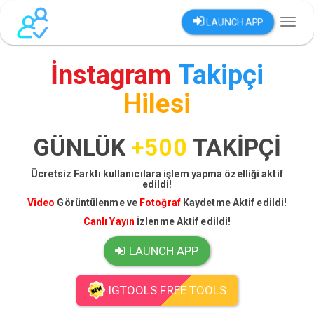
LAUNCH APP
Toggl
naviga
İnstagram
Takipçi
Hilesi
GÜNLÜK
+500
TAKİPÇİ
Ücretsiz Farklı kullanıcılara işlem yapma özelliği aktif
edildi!
Video
Görüntülenme ve
Fotoğraf
Kaydetme Aktif edildi!
Canlı Yayın
İzlenme Aktif edildi!
LAUNCH APP
IGTOOLS FREE TOOLS