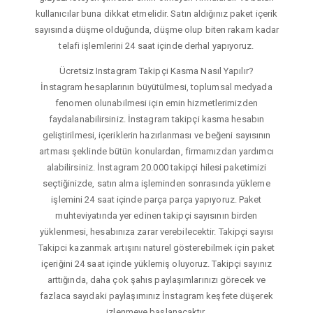
kullanıcılar buna dikkat etmelidir. Satın aldığınız paket içerik
sayısında düşme olduğunda, düşme olup biten rakam kadar
telafi işlemlerini 24 saat içinde derhal yapıyoruz.
Ücretsiz Instagram Takipçi Kasma Nasıl Yapılır?
İnstagram hesaplarının büyütülmesi, toplumsal medyada
fenomen olunabilmesi için emin hizmetlerimizden
faydalanabilirsiniz. İnstagram takipçi kasma hesabın
geliştirilmesi, içeriklerin hazırlanması ve beğeni sayısının
artması şeklinde bütün konulardan, firmamızdan yardımcı
alabilirsiniz. İnstagram 20.000 takipçi hilesi paketimizi
seçtiğinizde, satın alma işleminden sonrasında yükleme
işlemini 24 saat içinde parça parça yapıyoruz. Paket
muhteviyatında yer edinen takipçi sayısının birden
yüklenmesi, hesabınıza zarar verebilecektir. Takipçi sayısı
Takipci kazanmak artışını naturel gösterebilmek için paket
içeriğini 24 saat içinde yüklemiş oluyoruz. Takipçi sayınız
arttığında, daha çok şahıs paylaşımlarınızı görecek ve
fazlaca sayıdaki paylaşımınız İnstagram keşfete düşerek
izlenmeye başlanacaktır.