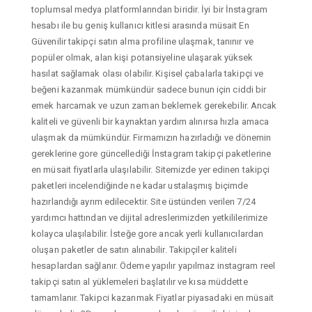
toplumsal medya platformlarından biridir. İyi bir İnstagram
hesabı ile bu geniş kullanıcı kitlesi arasında müsait En
Güvenilir takipçi satın alma profiline ulaşmak, tanınır ve
popüler olmak, alan kişi potansiyeline ulaşarak yüksek
hasılat sağlamak olası olabilir. Kişisel çabalarla takipçi ve
beğeni kazanmak mümkündür sadece bunun için ciddi bir
emek harcamak ve uzun zaman beklemek gerekebilir. Ancak
kaliteli ve güvenli bir kaynaktan yardım alınırsa hızla amaca
ulaşmak da mümkündür. Firmamızın hazırladığı ve dönemin
gereklerine gore güncellediği İnstagram takipçi paketlerine
en müsait fiyatlarla ulaşılabilir. Sitemizde yer edinen takipçi
paketleri incelendiğinde ne kadar ustalaşmış biçimde
hazırlandığı ayrım edilecektir. Site üstünden verilen 7/24
yardımcı hattından ve dijital adreslerimizden yetkililerimize
kolayca ulaşılabilir. İsteğe gore ancak yerli kullanıcılardan
oluşan paketler de satın alınabilir. Takipçiler kaliteli
hesaplardan sağlanır. Ödeme yapılır yapılmaz instagram reel
takipçi satın al yüklemeleri başlatılır ve kısa müddette
tamamlanır. Takipci kazanmak Fiyatlar piyasadaki en müsait