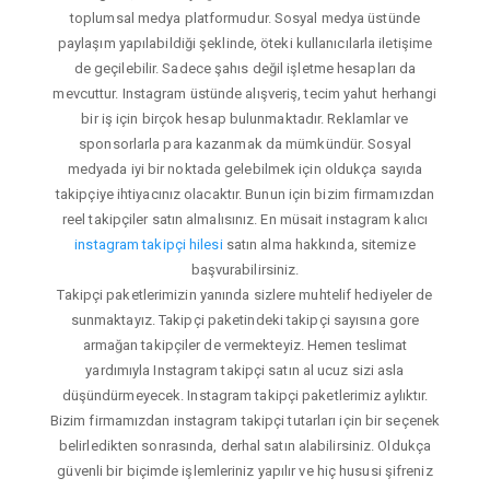
toplumsal medya platformudur. Sosyal medya üstünde
paylaşım yapılabildiği şeklinde, öteki kullanıcılarla iletişime
de geçilebilir. Sadece şahıs değil işletme hesapları da
mevcuttur. Instagram üstünde alışveriş, tecim yahut herhangi
bir iş için birçok hesap bulunmaktadır. Reklamlar ve
sponsorlarla para kazanmak da mümkündür. Sosyal
medyada iyi bir noktada gelebilmek için oldukça sayıda
takipçiye ihtiyacınız olacaktır. Bunun için bizim firmamızdan
reel takipçiler satın almalısınız. En müsait instagram kalıcı
instagram takipçi hilesi
satın alma hakkında, sitemize
başvurabilirsiniz.
Takipçi paketlerimizin yanında sizlere muhtelif hediyeler de
sunmaktayız. Takipçi paketindeki takipçi sayısına gore
armağan takipçiler de vermekteyiz. Hemen teslimat
yardımıyla Instagram takipçi satın al ucuz sizi asla
düşündürmeyecek. Instagram takipçi paketlerimiz aylıktır.
Bizim firmamızdan instagram takipçi tutarları için bir seçenek
belirledikten sonrasında, derhal satın alabilirsiniz. Oldukça
güvenli bir biçimde işlemleriniz yapılır ve hiç hususi şifreniz