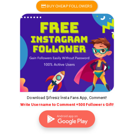
BUY CHEAP FOLLOWERS
Download Şifresiz İnsta Fans App, Comment!
Write Username to Comment +500 Followers Gift!