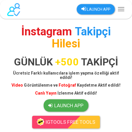
LAUNCH APP
Toggl
naviga
İnstagram
Takipçi
Hilesi
GÜNLÜK
+500
TAKİPÇİ
Ücretsiz Farklı kullanıcılara işlem yapma özelliği aktif
edildi!
Video
Görüntülenme ve
Fotoğraf
Kaydetme Aktif edildi!
Canlı Yayın
İzlenme Aktif edildi!
LAUNCH APP
IGTOOLS FREE TOOLS