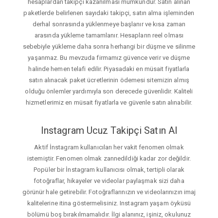
hesaplardan takipçi kazanılması mümkündür. Satın alınan
paketlerde belirlenen sayıdaki takipçi, satın alma işleminden
derhal sonrasında yüklenmeye başlanır ve kısa zaman
arasında yükleme tamamlanır. Hesapların reel olması
sebebiyle yükleme daha sonra herhangi bir düşme ve silinme
yaşanmaz. Bu mevzuda firmamız güvence verir ve düşme
halinde hemen telafi edilir. Piyasadaki en müsait fiyatlarla
satın alınacak paket ücretlerinin ödemesi sitemizin almış
olduğu önlemler yardımıyla son derecede güvenlidir. Kaliteli
hizmetlerimiz en müsait fiyatlarla ve güvenle satın alınabilir.
Instagram Ucuz Takipçi Satın Al
Aktif İnstagram kullanıcıları her vakit fenomen olmak
istemiştir. Fenomen olmak zannedildiği kadar zor değildir.
Popüler bir İnstagram kullanıcısı olmak, tertipli olarak
fotoğraflar, hikayeler ve videolar paylaşmak sizi daha
görünür hale getirebilir. Fotoğraflarınızın ve videolarınızın imaj
kalitelerine itina göstermelisiniz. Instagram yaşam öyküsü
bölümü boş bırakılmamalıdır. İlgi alanınız, işiniz, okulunuz