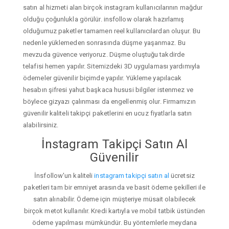
satın al hizmeti alan birçok instagram kullanıcılarının mağdur
olduğu çoğunlukla görülür. insfollow olarak hazırlamış
olduğumuz paketler tamamen reel kullanıcılardan oluşur. Bu
nedenle yüklemeden sonrasında düşme yaşanmaz. Bu
mevzuda güvence veriyoruz. Düşme oluştuğu takdirde
telafisi hemen yapılır. Sitemizdeki 3D uygulaması yardımıyla
ödemeler güvenilir biçimde yapılır. Yükleme yapılacak
hesabın şifresi yahut başkaca hususi bilgiler istenmez ve
böylece gizyazı çalınması da engellenmiş olur. Firmamızın
güvenilir kaliteli takipçi paketlerini en ucuz fiyatlarla satın
alabilirsiniz.
İnstagram Takipçi Satın Al
Güvenilir
İnsfollow'un kaliteli
instagram takipçi satın al
ücretsiz
paketleri tam bir emniyet arasında ve basit ödeme şekilleri ile
satın alınabilir. Ödeme için müşteriye müsait olabilecek
birçok metot kullanılır. Kredi kartıyla ve mobil tatbik üstünden
ödeme yapılması mümkündür. Bu yöntemlerle meydana