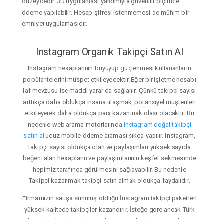
düzeydedir. 3D uygulaması yardımıyla güvenilir biçimde
ödeme yapılabilir. Hesap şifresi istenmemesi de mühim bir
emniyet uygulamasıdır.
Instagram Organik Takipçi Satın Al
Instagram hesaplarının büyüyüp güçlenmesi kullananların
popülaritelerini müspet etkileyecektir. Eğer bir işletme hesabı
laf mevzusu ise maddi yarar da sağlanır. Çünkü takipçi sayısı
arttıkça daha oldukça insana ulaşmak, potansiyel müşterileri
etkileyerek daha oldukça para kazanmak olası olacaktır. Bu
nedenle web arama motorlarında
instagram doğal takipçi
satın al
ucuz mobile ödeme araması sıkça yapılır. Instagram,
takipçi sayısı oldukça olan ve paylaşımları yüksek sayıda
beğeni alan hesapların ve paylaşımlarının keşfet sekmesinde
hepimiz tarafınca görülmesini sağlayabilir. Bu nedenle
Takipci kazanmak takipçi satın almak oldukça faydalıdır.
Firmamızın satışa sunmuş olduğu İnstagram takipçi paketleri
yüksek kalitede takipçiler kazandırır. İsteğe gore ancak Türk