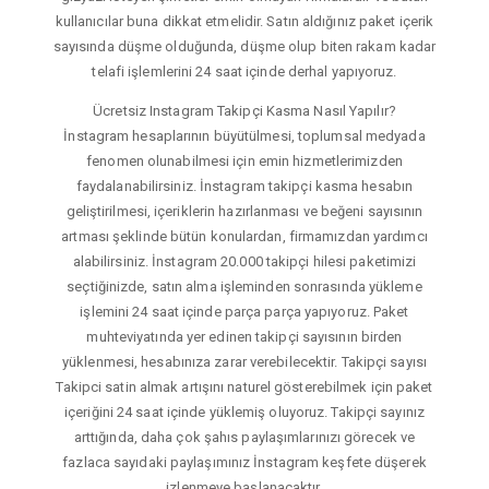
kullanıcılar buna dikkat etmelidir. Satın aldığınız paket içerik
sayısında düşme olduğunda, düşme olup biten rakam kadar
telafi işlemlerini 24 saat içinde derhal yapıyoruz.
Ücretsiz Instagram Takipçi Kasma Nasıl Yapılır?
İnstagram hesaplarının büyütülmesi, toplumsal medyada
fenomen olunabilmesi için emin hizmetlerimizden
faydalanabilirsiniz. İnstagram takipçi kasma hesabın
geliştirilmesi, içeriklerin hazırlanması ve beğeni sayısının
artması şeklinde bütün konulardan, firmamızdan yardımcı
alabilirsiniz. İnstagram 20.000 takipçi hilesi paketimizi
seçtiğinizde, satın alma işleminden sonrasında yükleme
işlemini 24 saat içinde parça parça yapıyoruz. Paket
muhteviyatında yer edinen takipçi sayısının birden
yüklenmesi, hesabınıza zarar verebilecektir. Takipçi sayısı
Takipci satin almak artışını naturel gösterebilmek için paket
içeriğini 24 saat içinde yüklemiş oluyoruz. Takipçi sayınız
arttığında, daha çok şahıs paylaşımlarınızı görecek ve
fazlaca sayıdaki paylaşımınız İnstagram keşfete düşerek
izlenmeye başlanacaktır.