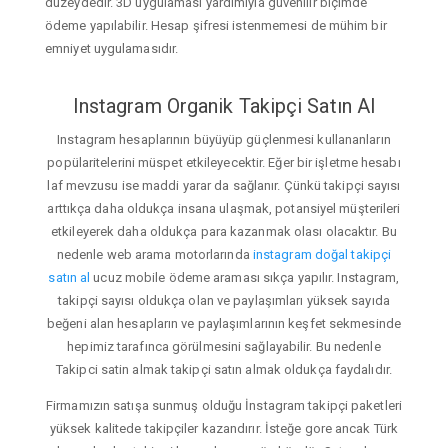
düzeydedir. 3D uygulaması yardımıyla güvenilir biçimde
ödeme yapılabilir. Hesap şifresi istenmemesi de mühim bir
emniyet uygulamasıdır.
Instagram Organik Takipçi Satın Al
Instagram hesaplarının büyüyüp güçlenmesi kullananların
popülaritelerini müspet etkileyecektir. Eğer bir işletme hesabı
laf mevzusu ise maddi yarar da sağlanır. Çünkü takipçi sayısı
arttıkça daha oldukça insana ulaşmak, potansiyel müşterileri
etkileyerek daha oldukça para kazanmak olası olacaktır. Bu
nedenle web arama motorlarında
instagram doğal takipçi
satın al
ucuz mobile ödeme araması sıkça yapılır. Instagram,
takipçi sayısı oldukça olan ve paylaşımları yüksek sayıda
beğeni alan hesapların ve paylaşımlarının keşfet sekmesinde
hepimiz tarafınca görülmesini sağlayabilir. Bu nedenle
Takipci satin almak takipçi satın almak oldukça faydalıdır.
Firmamızın satışa sunmuş olduğu İnstagram takipçi paketleri
yüksek kalitede takipçiler kazandırır. İsteğe gore ancak Türk