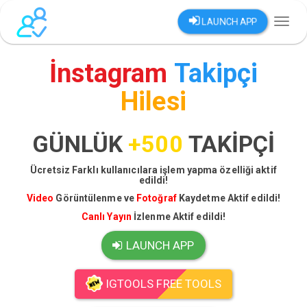
LAUNCH APP
Toggl
naviga
İnstagram
Takipçi
Hilesi
GÜNLÜK
+500
TAKİPÇİ
Ücretsiz Farklı kullanıcılara işlem yapma özelliği aktif
edildi!
Video
Görüntülenme ve
Fotoğraf
Kaydetme Aktif edildi!
Canlı Yayın
İzlenme Aktif edildi!
LAUNCH APP
IGTOOLS FREE TOOLS