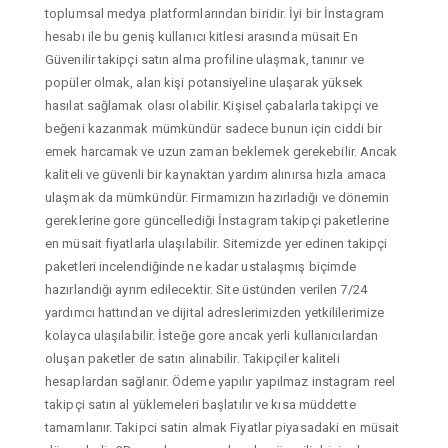
toplumsal medya platformlarından biridir. İyi bir İnstagram
hesabı ile bu geniş kullanıcı kitlesi arasında müsait En
Güvenilir takipçi satın alma profiline ulaşmak, tanınır ve
popüler olmak, alan kişi potansiyeline ulaşarak yüksek
hasılat sağlamak olası olabilir. Kişisel çabalarla takipçi ve
beğeni kazanmak mümkündür sadece bunun için ciddi bir
emek harcamak ve uzun zaman beklemek gerekebilir. Ancak
kaliteli ve güvenli bir kaynaktan yardım alınırsa hızla amaca
ulaşmak da mümkündür. Firmamızın hazırladığı ve dönemin
gereklerine gore güncellediği İnstagram takipçi paketlerine
en müsait fiyatlarla ulaşılabilir. Sitemizde yer edinen takipçi
paketleri incelendiğinde ne kadar ustalaşmış biçimde
hazırlandığı ayrım edilecektir. Site üstünden verilen 7/24
yardımcı hattından ve dijital adreslerimizden yetkililerimize
kolayca ulaşılabilir. İsteğe gore ancak yerli kullanıcılardan
oluşan paketler de satın alınabilir. Takipçiler kaliteli
hesaplardan sağlanır. Ödeme yapılır yapılmaz instagram reel
takipçi satın al yüklemeleri başlatılır ve kısa müddette
tamamlanır. Takipci satin almak Fiyatlar piyasadaki en müsait