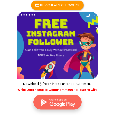
BUY CHEAP FOLLOWERS
Download Şifresiz İnsta Fans App, Comment!
Write Username to Comment +500 Followers Gift!