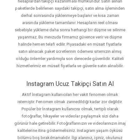
hesaplardan takipçi kazanılması mümkündür. Satın alınan
paketlerde belirlenen sayıdaki takipçi, satın alma işleminden
derhal sonrasında yüklenmeye başlanır ve kısa zaman
arasında yükleme tamamlanır. Hesapların reel olması
sebebiyle yükleme daha sonra herhangi bir düşme ve silinme
yaşanmaz. Bu mevzuda firmamız güvence verir ve düşme
halinde hemen telafi edilir. Piyasadaki en müsait fiyatlarla
satın alınacak paket ücretlerinin ödemesi sitemizin almış
olduğu önlemler yardımıyla son derecede güvenlidir. Kaliteli
hizmetlerimiz en müsait fiyatlarla ve güvenle satın alınabilir.
Instagram Ucuz Takipçi Satın Al
Aktif İnstagram kullanıcıları her vakit fenomen olmak
istemiştir. Fenomen olmak zannedildiği kadar zor değildir.
Popüler bir İnstagram kullanıcısı olmak, tertipli olarak
fotoğraflar, hikayeler ve videolar paylaşmak sizi daha
görünür hale getirebilir. Fotoğraflarınızın ve videolarınızın imaj
kalitelerine itina göstermelisiniz. Instagram yaşam öyküsü
bölümü boş bırakılmamalıdır. İlgi alanınız, işiniz, okulunuz