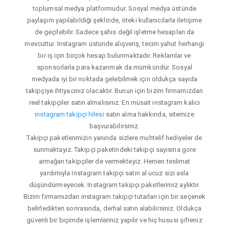
toplumsal medya platformudur. Sosyal medya üstünde
paylaşım yapılabildiği şeklinde, öteki kullanıcılarla iletişime
de geçilebilir. Sadece şahıs değil işletme hesapları da
mevcuttur. Instagram üstünde alışveriş, tecim yahut herhangi
bir iş için birçok hesap bulunmaktadır. Reklamlar ve
sponsorlarla para kazanmak da mümkündür. Sosyal
medyada iyi bir noktada gelebilmek için oldukça sayıda
takipçiye ihtiyacınız olacaktır. Bunun için bizim firmamızdan
reel takipçiler satın almalısınız. En müsait instagram kalıcı
instagram takipçi hilesi
satın alma hakkında, sitemize
başvurabilirsiniz.
Takipçi paketlerimizin yanında sizlere muhtelif hediyeler de
sunmaktayız. Takipçi paketindeki takipçi sayısına gore
armağan takipçiler de vermekteyiz. Hemen teslimat
yardımıyla Instagram takipçi satın al ucuz sizi asla
düşündürmeyecek. Instagram takipçi paketlerimiz aylıktır.
Bizim firmamızdan instagram takipçi tutarları için bir seçenek
belirledikten sonrasında, derhal satın alabilirsiniz. Oldukça
güvenli bir biçimde işlemleriniz yapılır ve hiç hususi şifreniz