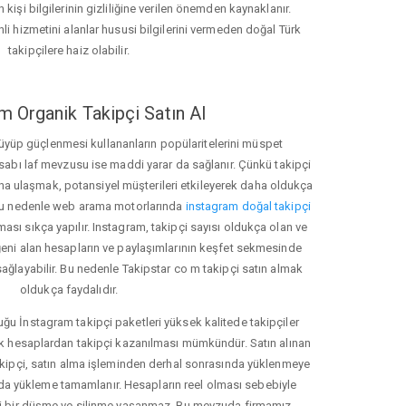
 kişi bilgilerinin gizliliğine verilen önemden kaynaklanır.
nli hizmetini alanlar hususi bilgilerini vermeden doğal Türk
takipçilere haiz olabilir.
m Organik Takipçi Satın Al
üyüp güçlenmesi kullananların popülaritelerini müspet
hesabı laf mevzusu ise maddi yarar da sağlanır. Çünkü takipçi
na ulaşmak, potansiyel müşterileri etkileyerek daha oldukça
 Bu nedenle web arama motorlarında
instagram doğal takipçi
ı sıkça yapılır. Instagram, takipçi sayısı oldukça olan ve
eni alan hesapların ve paylaşımlarının keşfet sekmesinde
ağlayabilir. Bu nedenle Takipstar co m takipçi satın almak
oldukça faydalıdır.
u İnstagram takipçi paketleri yüksek kalitede takipçiler
rk hesaplardan takipçi kazanılması mümkündür. Satın alınan
akipçi, satın alma işleminden derhal sonrasında yüklenmeye
da yükleme tamamlanır. Hesapların reel olması sebebiyle
i bir düşme ve silinme yaşanmaz. Bu mevzuda firmamız