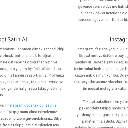
güvence verir ve düşme halinde 
alınacak paket ücretlerinin 
derecede güvenlidir. Kaliteli hi
çi Satın Al
Instagr
 istemiştir. Fenomen olmak zannedildiği
Instagram, fazlaca yoğun kulla
ı olmak, tertipli olarak fotoğraflar,
Sosyal medya üstünde paylaşım 
le getirebilir. Fotoğraflarınızın ve
geçilebilir. Sadece şahıs değil 
iz. Instagram yaşam öyküsü bölümü boş
tecim yahut herhangi bir iş için
iğiniz kişileri yazabilirsiniz. Profilinizi
kazanmak da mümkündür. Sosyal
i, takipçilerinizi, takip ettiklerinizi ve
takipçiye ihtiyacınız olacaktır. B
ak için derhal şifresiz takipçi satın al
En müsait instagram kalıcı
ın.
Takipçi paketlerimizin yanı
olan
instagram ucuz takipçi satın al
paketindeki takipçi sayısına
din. Takipçi satın alma işlemleriniz
yardımıyla Instagram takipçi s
üzden bizlere güvenebilirsiniz. Şifre
paketlerimiz aylıktır. Bizim
fresiz takipçi satın al işlemleri için
belirledikten sonrasında, derhal 