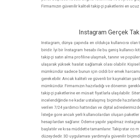
Firmamızın güvenilir kaliteli takipçi paketlerini en ucuz f
Instagram Gerçek Taki
Instagram, dünya çapında en oldukça kullanıcısı olan
biridir. İyi bir İnstagram hesabı ile bu geniş kullanıcı k
takipçi satın alma profiline ulaşmak, tanınır ve popüler
ulaşarak yüksek hasılat sağlamak olası olabilir. Kişis
mümkündür sadece bunun için ciddi bir emek harca
gerekebilir. Ancak kaliteli ve güvenli bir kaynaktan ya
mümkündür. Firmamızın hazırladığı ve dönemin gerekle
takipçi paketlerine en müsait fiyatlarla ulaşılabilir. Si
incelendiğinde ne kadar ustalaşmış biçimde hazırlandığ
verilen 7/24 yardımcı hattından ve dijital adreslerimizden
İsteğe gore ancak yerli kullanıcılardan oluşan paketler de
hesaplardan sağlanır. Ödeme yapılır yapılmaz instagram
başlatılır ve kısa müddette tamamlanır. Takipstar co m
düzeydedir. 3D uygulaması yardımıyla güvenilir biçimd