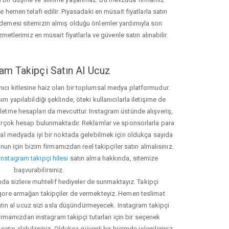
hemen telafi edilir. Piyasadaki en müsait fiyatlarla satın
ödemesi sitemizin almış olduğu önlemler yardımıyla son
zmetlerimiz en müsait fiyatlarla ve güvenle satın alınabilir.
am Takipçi Satın Al Ucuz
nıcı kitlesine haiz olan bir toplumsal medya platformudur.
yapılabildiği şeklinde, öteki kullanıcılarla iletişime de
işletme hesapları da mevcuttur. Instagram üstünde alışveriş,
 birçok hesap bulunmaktadır. Reklamlar ve sponsorlarla para
 medyada iyi bir noktada gelebilmek için oldukça sayıda
unun için bizim firmamızdan reel takipçiler satın almalısınız.
instagram takipçi hilesi
satın alma hakkında, sitemize
başvurabilirsiniz.
nda sizlere muhtelif hediyeler de sunmaktayız. Takipçi
 gore armağan takipçiler de vermekteyiz. Hemen teslimat
atın al ucuz sizi asla düşündürmeyecek. Instagram takipçi
 firmamızdan instagram takipçi tutarları için bir seçenek
satın alabilirsiniz. Oldukça güvenli bir biçimde işlemleriniz