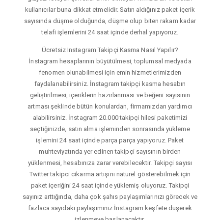
kullanıcılar buna dikkat etmelidir. Satın aldığınız paket içerik
sayısında düşme olduğunda, düşme olup biten rakam kadar
telafi işlemlerini 24 saat içinde derhal yapıyoruz.
Ücretsiz Instagram Takipçi Kasma Nasıl Yapılır?
İnstagram hesaplarının büyütülmesi, toplumsal medyada
fenomen olunabilmesi için emin hizmetlerimizden
faydalanabilirsiniz. İnstagram takipçi kasma hesabın
geliştirilmesi, içeriklerin hazırlanması ve beğeni sayısının
artması şeklinde bütün konulardan, firmamızdan yardımcı
alabilirsiniz. İnstagram 20.000 takipçi hilesi paketimizi
seçtiğinizde, satın alma işleminden sonrasında yükleme
işlemini 24 saat içinde parça parça yapıyoruz. Paket
muhteviyatında yer edinen takipçi sayısının birden
yüklenmesi, hesabınıza zarar verebilecektir. Takipçi sayısı
Twitter takipci cikarma artışını naturel gösterebilmek için
paket içeriğini 24 saat içinde yüklemiş oluyoruz. Takipçi
sayınız arttığında, daha çok şahıs paylaşımlarınızı görecek ve
fazlaca sayıdaki paylaşımınız İnstagram keşfete düşerek
izlenmeye başlanacaktır.