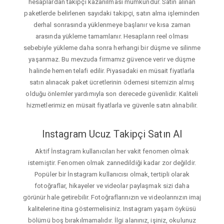
hesaplardan takipçi kazanılması mümkündür. Satın alınan
paketlerde belirlenen sayıdaki takipçi, satın alma işleminden
derhal sonrasında yüklenmeye başlanır ve kısa zaman
arasında yükleme tamamlanır. Hesapların reel olması
sebebiyle yükleme daha sonra herhangi bir düşme ve silinme
yaşanmaz. Bu mevzuda firmamız güvence verir ve düşme
halinde hemen telafi edilir. Piyasadaki en müsait fiyatlarla
satın alınacak paket ücretlerinin ödemesi sitemizin almış
olduğu önlemler yardımıyla son derecede güvenlidir. Kaliteli
hizmetlerimiz en müsait fiyatlarla ve güvenle satın alınabilir.
Instagram Ucuz Takipçi Satın Al
Aktif İnstagram kullanıcıları her vakit fenomen olmak
istemiştir. Fenomen olmak zannedildiği kadar zor değildir.
Popüler bir İnstagram kullanıcısı olmak, tertipli olarak
fotoğraflar, hikayeler ve videolar paylaşmak sizi daha
görünür hale getirebilir. Fotoğraflarınızın ve videolarınızın imaj
kalitelerine itina göstermelisiniz. Instagram yaşam öyküsü
bölümü boş bırakılmamalıdır. İlgi alanınız, işiniz, okulunuz