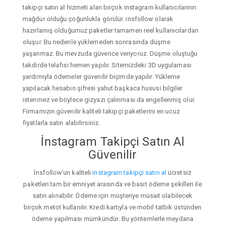
takipçi satın al hizmeti alan birçok instagram kullanıcılarının
mağdur olduğu çoğunlukla görülür. insfollow olarak
hazırlamış olduğumuz paketler tamamen reel kullanıcılardan
oluşur. Bu nedenle yüklemeden sonrasında düşme
yaşanmaz. Bu mevzuda güvence veriyoruz. Düşme oluştuğu
takdirde telafisi hemen yapılır. Sitemizdeki 3D uygulaması
yardımıyla ödemeler güvenilir biçimde yapılır. Yükleme
yapılacak hesabın şifresi yahut başkaca hususi bilgiler
istenmez ve böylece gizyazı çalınması da engellenmiş olur.
Firmamızın güvenilir kaliteli takipçi paketlerini en ucuz
fiyatlarla satın alabilirsiniz.
İnstagram Takipçi Satın Al
Güvenilir
İnsfollow'un kaliteli
instagram takipçi satın al
ücretsiz
paketleri tam bir emniyet arasında ve basit ödeme şekilleri ile
satın alınabilir. Ödeme için müşteriye müsait olabilecek
birçok metot kullanılır. Kredi kartıyla ve mobil tatbik üstünden
ödeme yapılması mümkündür. Bu yöntemlerle meydana