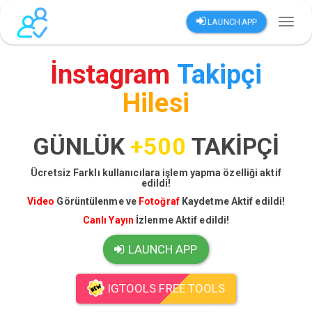
LAUNCH APP
Toggl
naviga
İnstagram
Takipçi
Hilesi
GÜNLÜK
+500
TAKİPÇİ
Ücretsiz Farklı kullanıcılara işlem yapma özelliği aktif
edildi!
Video
Görüntülenme ve
Fotoğraf
Kaydetme Aktif edildi!
Canlı Yayın
İzlenme Aktif edildi!
LAUNCH APP
IGTOOLS FREE TOOLS