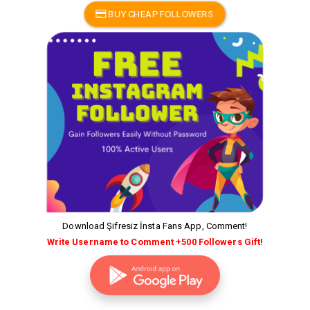
BUY CHEAP FOLLOWERS
Download Şifresiz İnsta Fans App, Comment!
Write Username to Comment +500 Followers Gift!