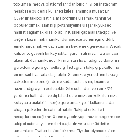
toplumsal medya platformlarından biridir. İyi bir İnstagram
hesabı ile bu geniş kullanıcı kitlesi arasında müsait En
Güvenilir takipçi satın alma profiline ulaşmak, tanınır ve
popüler olmak, alan kişi potansiyeline ulaşarak yüksek
hasılat sağlamak olası olabilir. Kişisel çabalarla takipçi ve
beğeni kazanmak mümkündür sadece bunun için ciddi bir
emek harcamak ve uzun zaman beklemek gerekebilir. Ancak
kaliteli ve güvenli bir kaynaktan yardım alınırsa hızla amaca
ulaşmak da mümkündür. Firmamızın hazırladığı ve dönemin
gereklerine gore güncellediği İnstagram takipçi paketlerine
en müsait fiyatlarla ulaşılabilir. Sitemizde yer edinen takipçi
paketleri incelendiğinde ne kadar ustalaşmış biçimde
hazırlandığı ayrım edilecektir. Site üstünden verilen 7/24
yardımcı hattından ve dijital adreslerimizden yetkililerimize
kolayca ulaşılabilir. İsteğe gore ancak yerli kullanıcılardan
oluşan paketler de satın alınabilir. Takipçiler kaliteli
hesaplardan sağlanır. Ödeme yapılır yapılmaz instagram reel
takipçi satın al yüklemeleri başlatılır ve kısa müddette
tamamlanır. Twitter takipci cikarma Fiyatlar piyasadaki en