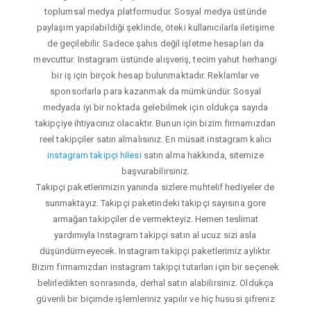
toplumsal medya platformudur. Sosyal medya üstünde
paylaşım yapılabildiği şeklinde, öteki kullanıcılarla iletişime
de geçilebilir. Sadece şahıs değil işletme hesapları da
mevcuttur. Instagram üstünde alışveriş, tecim yahut herhangi
bir iş için birçok hesap bulunmaktadır. Reklamlar ve
sponsorlarla para kazanmak da mümkündür. Sosyal
medyada iyi bir noktada gelebilmek için oldukça sayıda
takipçiye ihtiyacınız olacaktır. Bunun için bizim firmamızdan
reel takipçiler satın almalısınız. En müsait instagram kalıcı
instagram takipçi hilesi
satın alma hakkında, sitemize
başvurabilirsiniz.
Takipçi paketlerimizin yanında sizlere muhtelif hediyeler de
sunmaktayız. Takipçi paketindeki takipçi sayısına gore
armağan takipçiler de vermekteyiz. Hemen teslimat
yardımıyla Instagram takipçi satın al ucuz sizi asla
düşündürmeyecek. Instagram takipçi paketlerimiz aylıktır.
Bizim firmamızdan instagram takipçi tutarları için bir seçenek
belirledikten sonrasında, derhal satın alabilirsiniz. Oldukça
güvenli bir biçimde işlemleriniz yapılır ve hiç hususi şifreniz