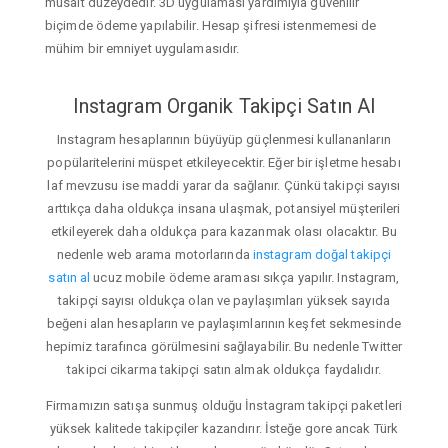
müsait düzeydedir. 3D uygulaması yardımıyla güvenilir
biçimde ödeme yapılabilir. Hesap şifresi istenmemesi de
mühim bir emniyet uygulamasıdır.
Instagram Organik Takipçi Satın Al
Instagram hesaplarının büyüyüp güçlenmesi kullananların
popülaritelerini müspet etkileyecektir. Eğer bir işletme hesabı
laf mevzusu ise maddi yarar da sağlanır. Çünkü takipçi sayısı
arttıkça daha oldukça insana ulaşmak, potansiyel müşterileri
etkileyerek daha oldukça para kazanmak olası olacaktır. Bu
nedenle web arama motorlarında
instagram doğal takipçi
satın al
ucuz mobile ödeme araması sıkça yapılır. Instagram,
takipçi sayısı oldukça olan ve paylaşımları yüksek sayıda
beğeni alan hesapların ve paylaşımlarının keşfet sekmesinde
hepimiz tarafınca görülmesini sağlayabilir. Bu nedenle Twitter
takipci cikarma takipçi satın almak oldukça faydalıdır.
Firmamızın satışa sunmuş olduğu İnstagram takipçi paketleri
yüksek kalitede takipçiler kazandırır. İsteğe gore ancak Türk