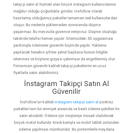
takipçi satın al hizmeti alan birçok instagram kullanıcılarının
mağdur olduğu çoğunlukla görülür. insfollow olarak
hazırlamış olduğumuz paketler tamamen reel kullanıcılardan
oluşur. Bu nedenle yüklemeden sonrasında düşme
yaşanmaz. Bu mevzuda güvence veriyoruz. Düşme oluştuğu
takdirde telafisi hemen yapılır. Sitemizdeki 3D uygulaması
yardımıyla ödemeler güvenilir biçimde yapılır. Yükleme
yapılacak hesabın şifresi yahut başkaca hususi bilgiler
istenmez ve böylece gizyazı çalınması da engellenmiş olur.
Firmamızın güvenilir kaliteli takipçi paketlerini en ucuz
fiyatlarla satın alabilirsiniz.
İnstagram Takipçi Satın Al
Güvenilir
İnsfollow'un kaliteli
instagram takipçi satın al
ücretsiz
paketleri tam bir emniyet arasında ve basit ödeme şekilleri ile
satın alınabilir. Ödeme için müşteriye müsait olabilecek
birçok metot kullanılır. Kredi kartıyla ve mobil tatbik üstünden
ödeme yapılması mümkündür. Bu yöntemlerle meydana