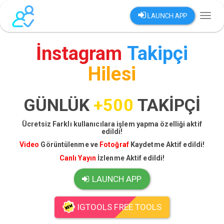
LAUNCH APP
Toggl
naviga
İnstagram
Takipçi
Hilesi
GÜNLÜK
+500
TAKİPÇİ
Ücretsiz Farklı kullanıcılara işlem yapma özelliği aktif
edildi!
Video
Görüntülenme ve
Fotoğraf
Kaydetme Aktif edildi!
Canlı Yayın
İzlenme Aktif edildi!
LAUNCH APP
IGTOOLS FREE TOOLS