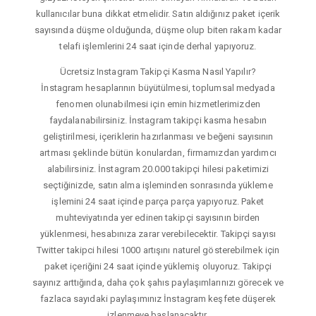
kullanıcılar buna dikkat etmelidir. Satın aldığınız paket içerik
sayısında düşme olduğunda, düşme olup biten rakam kadar
telafi işlemlerini 24 saat içinde derhal yapıyoruz.
Ücretsiz Instagram Takipçi Kasma Nasıl Yapılır?
İnstagram hesaplarının büyütülmesi, toplumsal medyada
fenomen olunabilmesi için emin hizmetlerimizden
faydalanabilirsiniz. İnstagram takipçi kasma hesabın
geliştirilmesi, içeriklerin hazırlanması ve beğeni sayısının
artması şeklinde bütün konulardan, firmamızdan yardımcı
alabilirsiniz. İnstagram 20.000 takipçi hilesi paketimizi
seçtiğinizde, satın alma işleminden sonrasında yükleme
işlemini 24 saat içinde parça parça yapıyoruz. Paket
muhteviyatında yer edinen takipçi sayısının birden
yüklenmesi, hesabınıza zarar verebilecektir. Takipçi sayısı
Twitter takipci hilesi 1000 artışını naturel gösterebilmek için
paket içeriğini 24 saat içinde yüklemiş oluyoruz. Takipçi
sayınız arttığında, daha çok şahıs paylaşımlarınızı görecek ve
fazlaca sayıdaki paylaşımınız İnstagram keşfete düşerek
izlenmeye başlanacaktır.