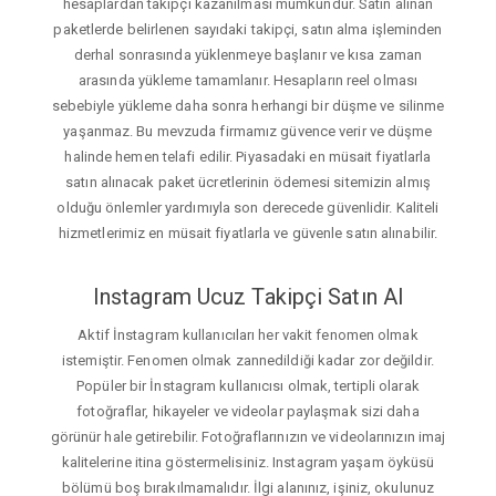
hesaplardan takipçi kazanılması mümkündür. Satın alınan
paketlerde belirlenen sayıdaki takipçi, satın alma işleminden
derhal sonrasında yüklenmeye başlanır ve kısa zaman
arasında yükleme tamamlanır. Hesapların reel olması
sebebiyle yükleme daha sonra herhangi bir düşme ve silinme
yaşanmaz. Bu mevzuda firmamız güvence verir ve düşme
halinde hemen telafi edilir. Piyasadaki en müsait fiyatlarla
satın alınacak paket ücretlerinin ödemesi sitemizin almış
olduğu önlemler yardımıyla son derecede güvenlidir. Kaliteli
hizmetlerimiz en müsait fiyatlarla ve güvenle satın alınabilir.
Instagram Ucuz Takipçi Satın Al
Aktif İnstagram kullanıcıları her vakit fenomen olmak
istemiştir. Fenomen olmak zannedildiği kadar zor değildir.
Popüler bir İnstagram kullanıcısı olmak, tertipli olarak
fotoğraflar, hikayeler ve videolar paylaşmak sizi daha
görünür hale getirebilir. Fotoğraflarınızın ve videolarınızın imaj
kalitelerine itina göstermelisiniz. Instagram yaşam öyküsü
bölümü boş bırakılmamalıdır. İlgi alanınız, işiniz, okulunuz