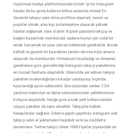
toplumsal medya platformlarından biridir. İyi bir İnstagram
hesabı ile bu geniş kullanıcı kitlesi arasında müsait En
Güvenilir takipçi satın alma profiline ulaşmak, tanınır ve
popüler olmak, alan kişi potansiyeline ulaşarak yüksek
hasılat sağlamak olası olabilir. Kişisel çabalarla takipçi ve
beğeni kazanmak mümkündür sadece bunun için ciddi bir
emek harcamak ve uzun zaman beklemek gerekebilir. Ancak
kaliteli ve güvenli bir kaynaktan yardım alınırsa hızla amaca
ulaşmak da mümkündür. Firmamızın hazırladığı ve dönemin
gereklerine gore güncellediği İnstagram takipçi paketlerine
en müsait fiyatlarla ulaşılabilir. Sitemizde yer edinen takipçi
paketleri incelendiğinde ne kadar ustalaşmış biçimde
hazırlandığı ayrım edilecektir. Site üstünden verilen 7/24
yardımcı hattından ve dijital adreslerimizden yetkililerimize
kolayca ulaşılabilir. İsteğe gore ancak yerli kullanıcılardan
oluşan paketler de satın alınabilir. Takipçiler kaliteli
hesaplardan sağlanır. Ödeme yapılır yapılmaz instagram reel
takipçi satın al yüklemeleri başlatılır ve kısa müddette
tamamlanır. Twitter takipci hilesi 1000 Fiyatlar piyasadaki en