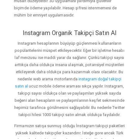
müsait düzeydedir. 3D uygulaması yardımıyla güvenilir
biçimde ödeme yapılabilir. Hesap şifresi istenmemesi de
mühim bir emniyet uygulamasıdır.
Instagram Organik Takipçi Satın Al
Instagram hesaplarının büyüyüp güçlenmesi kullananların
popülaritelerini müspet etkileyecektir. Eğer bir işletme hesabı
laf mevzusu ise maddi yarar da sağlanır. Çünkü takipçi sayısı
arttıkça daha oldukça insana ulaşmak, potansiyel müşterileri
etkileyerek daha oldukça para kazanmak olası olacaktır. Bu
nedenle web arama motorlarında
instagram doğal takipçi
satın al
ucuz mobile ödeme araması sıkça yapılır. Instagram,
takipçi sayısı oldukça olan ve paylaşımları yüksek sayıda
beğeni alan hesapların ve paylaşımlarının keşfet sekmesinde
hepimiz tarafınca görülmesini sağlayabilir. Bu nedenle Twitter
takipci hilesi 1000 takipçi satın almak oldukça faydalıdır.
Firmamızın satışa sunmuş olduğu İnstagram takipçi paketleri
yüksek kalitede takipçiler kazandırır. İsteğe gore ancak Türk