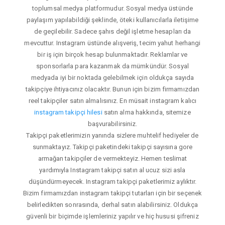
toplumsal medya platformudur. Sosyal medya üstünde
paylaşım yapılabildiği şeklinde, öteki kullanıcılarla iletişime
de geçilebilir. Sadece şahıs değil işletme hesapları da
mevcuttur. Instagram üstünde alışveriş, tecim yahut herhangi
bir iş için birçok hesap bulunmaktadır. Reklamlar ve
sponsorlarla para kazanmak da mümkündür. Sosyal
medyada iyi bir noktada gelebilmek için oldukça sayıda
takipçiye ihtiyacınız olacaktır. Bunun için bizim firmamızdan
reel takipçiler satın almalısınız. En müsait instagram kalıcı
instagram takipçi hilesi
satın alma hakkında, sitemize
başvurabilirsiniz.
Takipçi paketlerimizin yanında sizlere muhtelif hediyeler de
sunmaktayız. Takipçi paketindeki takipçi sayısına gore
armağan takipçiler de vermekteyiz. Hemen teslimat
yardımıyla Instagram takipçi satın al ucuz sizi asla
düşündürmeyecek. Instagram takipçi paketlerimiz aylıktır.
Bizim firmamızdan instagram takipçi tutarları için bir seçenek
belirledikten sonrasında, derhal satın alabilirsiniz. Oldukça
güvenli bir biçimde işlemleriniz yapılır ve hiç hususi şifreniz