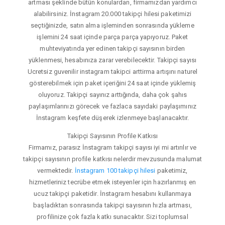
artması şeklinde bütün konulardan, firmamızdan yardımcı
alabilirsiniz. İnstagram 20.000 takipçi hilesi paketimizi
seçtiğinizde, satın alma işleminden sonrasında yükleme
işlemini 24 saat içinde parça parça yapıyoruz. Paket
muhteviyatında yer edinen takipçi sayısının birden
yüklenmesi, hesabınıza zarar verebilecektir. Takipçi sayısı
Ucretsiz guvenilir instagram takipci arttirma artışını naturel
gösterebilmek için paket içeriğini 24 saat içinde yüklemiş
oluyoruz. Takipçi sayınız arttığında, daha çok şahıs
paylaşımlarınızı görecek ve fazlaca sayıdaki paylaşımınız
İnstagram keşfete düşerek izlenmeye başlanacaktır.
Takipçi Sayısının Profile Katkısı
Firmamız, parasız İnstagram takipçi sayısı iyi mi artırılır ve
takipçi sayısının profile katkısı nelerdir mevzusunda malumat
vermektedir.
İnstagram 100 takipçi hilesi
paketimiz,
hizmetleriniz tecrübe etmek isteyenler için hazırlanmış en
ucuz takipçi paketidir. İnstagram hesabını kullanmaya
başladıktan sonrasında takipçi sayısının hızla artması,
profilinize çok fazla katkı sunacaktır. Sizi toplumsal