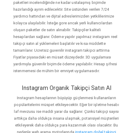
paketleri incelendiğinde ne kadar ustalaşmış biçimde
hazırlandığı ayrım edilecektir. Site üstünden verilen 7/24
yardımcı hattından ve dijital adreslerimizden yetkililerimize
kolayca ulaşılabilir. İsteğe gore ancak yerli kullanıcılardan
oluşan paketler de satın alınabilir. Takipçiler kaliteli
hesaplardan sağlanır. Ödeme yapılır yapılmaz instagram reel
takipçi satın al yüklemeleri başlatılır ve kısa müddette
tamamlanır. Ucretsiz guvenilir instagram takipci arttirma
Fiyatlar piyasadaki en müsait düzeydedir. 3D uygulaması
yardımıyla güvenilir biçimde ödeme yapılabilir. Hesap şifresi
istenmemesi de mühim bir emniyet uygulamasıdır.
Instagram Organik Takipçi Satın Al
Instagram hesaplarının büyüyüp güçlenmesi kullananların
popülaritelerini müspet etkileyecektir. Eğer bir işletme hesabı
laf mevzusu ise maddi yarar da sağlanır. Çünkü takipçi sayısı
arttıkça daha oldukça insana ulaşmak, potansiyel müşterileri
etkileyerek daha oldukça para kazanmak olası olacaktır. Bu
nedenle web arama motorlarında
instagram doğal takipçi