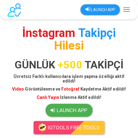
LAUNCH APP
Toggl
naviga
İnstagram
Takipçi
Hilesi
GÜNLÜK
+500
TAKİPÇİ
Ücretsiz Farklı kullanıcılara işlem yapma özelliği aktif
edildi!
Video
Görüntülenme ve
Fotoğraf
Kaydetme Aktif edildi!
Canlı Yayın
İzlenme Aktif edildi!
LAUNCH APP
IGTOOLS FREE TOOLS