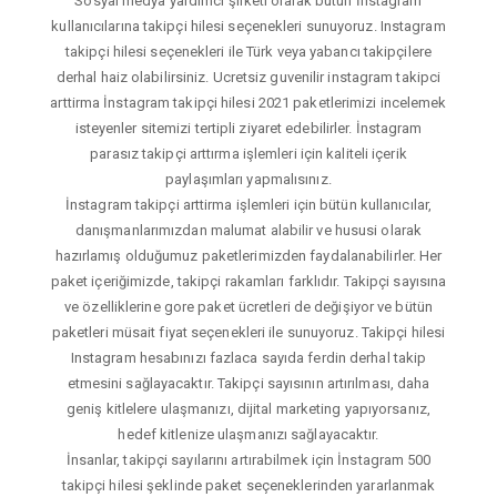
Sosyal medya yardımcı şirketi olarak bütün İnstagram
kullanıcılarına takipçi hilesi seçenekleri sunuyoruz. Instagram
takipçi hilesi seçenekleri ile Türk veya yabancı takipçilere
derhal haiz olabilirsiniz. Ucretsiz guvenilir instagram takipci
arttirma İnstagram takipçi hilesi 2021 paketlerimizi incelemek
isteyenler sitemizi tertipli ziyaret edebilirler. İnstagram
parasız takipçi arttırma işlemleri için kaliteli içerik
paylaşımları yapmalısınız.
İnstagram takipçi arttirma işlemleri için bütün kullanıcılar,
danışmanlarımızdan malumat alabilir ve hususi olarak
hazırlamış olduğumuz paketlerimizden faydalanabilirler. Her
paket içeriğimizde, takipçi rakamları farklıdır. Takipçi sayısına
ve özelliklerine gore paket ücretleri de değişiyor ve bütün
paketleri müsait fiyat seçenekleri ile sunuyoruz. Takipçi hilesi
Instagram hesabınızı fazlaca sayıda ferdin derhal takip
etmesini sağlayacaktır. Takipçi sayısının artırılması, daha
geniş kitlelere ulaşmanızı, dijital marketing yapıyorsanız,
hedef kitlenize ulaşmanızı sağlayacaktır.
İnsanlar, takipçi sayılarını artırabilmek için İnstagram 500
takipçi hilesi şeklinde paket seçeneklerinden yararlanmak