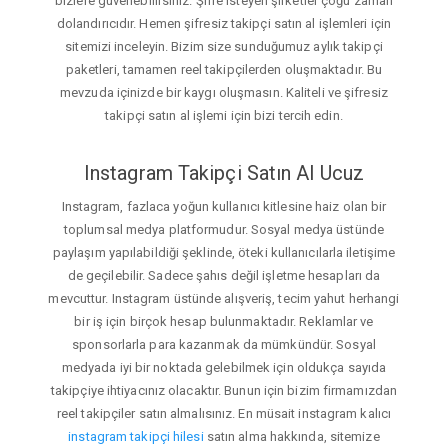
bizlere güvenebilirsiniz. Şifre isteyen şirketler çoğu zaman
dolandırıcıdır. Hemen şifresiz takipçi satın al işlemleri için
sitemizi inceleyin. Bizim size sunduğumuz aylık takipçi
paketleri, tamamen reel takipçilerden oluşmaktadır. Bu
mevzuda içinizde bir kaygı oluşmasın. Kaliteli ve şifresiz
takipçi satın al işlemi için bizi tercih edin.
Instagram Takipçi Satın Al Ucuz
Instagram, fazlaca yoğun kullanıcı kitlesine haiz olan bir
toplumsal medya platformudur. Sosyal medya üstünde
paylaşım yapılabildiği şeklinde, öteki kullanıcılarla iletişime
de geçilebilir. Sadece şahıs değil işletme hesapları da
mevcuttur. Instagram üstünde alışveriş, tecim yahut herhangi
bir iş için birçok hesap bulunmaktadır. Reklamlar ve
sponsorlarla para kazanmak da mümkündür. Sosyal
medyada iyi bir noktada gelebilmek için oldukça sayıda
takipçiye ihtiyacınız olacaktır. Bunun için bizim firmamızdan
reel takipçiler satın almalısınız. En müsait instagram kalıcı
instagram takipçi hilesi
satın alma hakkında, sitemize