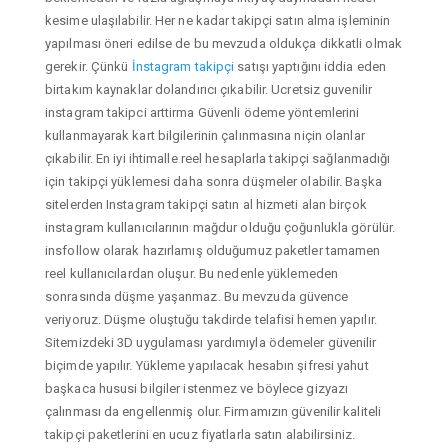
kesime ulaşılabilir. Her ne kadar takipçi satın alma işleminin
yapılması öneri edilse de bu mevzuda oldukça dikkatli olmak
gerekir. Çünkü
İnstagram takipçi
satışı yaptığını iddia eden
birtakım kaynaklar dolandırıcı çıkabilir. Ucretsiz guvenilir
instagram takipci arttirma Güvenli ödeme yöntemlerini
kullanmayarak kart bilgilerinin çalınmasına niçin olanlar
çıkabilir. En iyi ihtimalle reel hesaplarla takipçi sağlanmadığı
için takipçi yüklemesi daha sonra düşmeler olabilir. Başka
sitelerden Instagram takipçi satın al hizmeti alan birçok
instagram kullanıcılarının mağdur olduğu çoğunlukla görülür.
insfollow olarak hazırlamış olduğumuz paketler tamamen
reel kullanıcılardan oluşur. Bu nedenle yüklemeden
sonrasında düşme yaşanmaz. Bu mevzuda güvence
veriyoruz. Düşme oluştuğu takdirde telafisi hemen yapılır.
Sitemizdeki 3D uygulaması yardımıyla ödemeler güvenilir
biçimde yapılır. Yükleme yapılacak hesabın şifresi yahut
başkaca hususi bilgiler istenmez ve böylece gizyazı
çalınması da engellenmiş olur. Firmamızın güvenilir kaliteli
takipçi paketlerini en ucuz fiyatlarla satın alabilirsiniz.