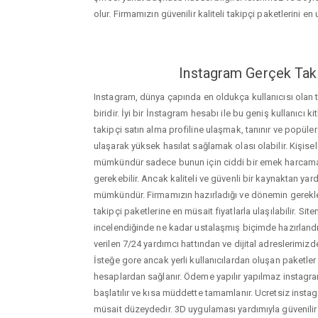
olur. Firmamızın güvenilir kaliteli takipçi paketlerini en u
Instagram Gerçek Taki
Instagram, dünya çapında en oldukça kullanıcısı olan
biridir. İyi bir İnstagram hesabı ile bu geniş kullanıcı k
takipçi satın alma profiline ulaşmak, tanınır ve popüler
ulaşarak yüksek hasılat sağlamak olası olabilir. Kişis
mümkündür sadece bunun için ciddi bir emek harca
gerekebilir. Ancak kaliteli ve güvenli bir kaynaktan ya
mümkündür. Firmamızın hazırladığı ve dönemin gerekle
takipçi paketlerine en müsait fiyatlarla ulaşılabilir. Si
incelendiğinde ne kadar ustalaşmış biçimde hazırlandığ
verilen 7/24 yardımcı hattından ve dijital adreslerimizden
İsteğe gore ancak yerli kullanıcılardan oluşan paketler de
hesaplardan sağlanır. Ödeme yapılır yapılmaz instagram
başlatılır ve kısa müddette tamamlanır. Ucretsiz insta
müsait düzeydedir. 3D uygulaması yardımıyla güvenilir