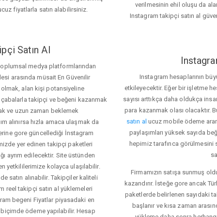
verilmesinin ehil oluşu da alan
cuz fiyatlarla satın alabilirsiniz.
Instagram takipçi satın al güve
pçi Satın Al
Instagra
 toplumsal medya platformlarından
Instagram hesaplarının büy
itlesi arasında müsait En Güvenilir
etkileyecektir. Eğer bir işletme 
 olmak, alan kişi potansiyeline
sayısı arttıkça daha oldukça insa
el çabalarla takipçi ve beğeni kazanmak
para kazanmak olası olacaktır.
mak ve uzun zaman beklemek
satın al
ucuz mobile ödeme aramas
rdım alınırsa hızla amaca ulaşmak da
paylaşımları yüksek sayıda beğ
rine gore güncellediği İnstagram
hepimiz tarafınca görülmesini 
temizde yer edinen takipçi paketleri
sa
ı ayrım edilecektir. Site üstünden
 yetkililerimize kolayca ulaşılabilir.
Firmamızın satışa sunmuş olduğ
 satın alınabilir. Takipçiler kaliteli
kazandırır. İsteğe gore ancak Tü
 reel takipçi satın al yüklemeleri
paketlerde belirlenen sayıdaki t
gram begeni Fiyatlar piyasadaki en
başlanır ve kısa zaman arasın
 biçimde ödeme yapılabilir. Hesap
yükleme daha sonra herhang