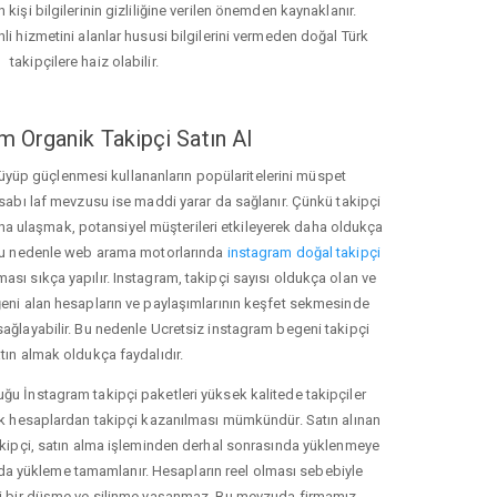
 kişi bilgilerinin gizliliğine verilen önemden kaynaklanır.
nli hizmetini alanlar hususi bilgilerini vermeden doğal Türk
takipçilere haiz olabilir.
m Organik Takipçi Satın Al
üyüp güçlenmesi kullananların popülaritelerini müspet
hesabı laf mevzusu ise maddi yarar da sağlanır. Çünkü takipçi
na ulaşmak, potansiyel müşterileri etkileyerek daha oldukça
 Bu nedenle web arama motorlarında
instagram doğal takipçi
ı sıkça yapılır. Instagram, takipçi sayısı oldukça olan ve
eni alan hesapların ve paylaşımlarının keşfet sekmesinde
sağlayabilir. Bu nedenle Ucretsiz instagram begeni takipçi
tın almak oldukça faydalıdır.
u İnstagram takipçi paketleri yüksek kalitede takipçiler
rk hesaplardan takipçi kazanılması mümkündür. Satın alınan
akipçi, satın alma işleminden derhal sonrasında yüklenmeye
da yükleme tamamlanır. Hesapların reel olması sebebiyle
i bir düşme ve silinme yaşanmaz. Bu mevzuda firmamız