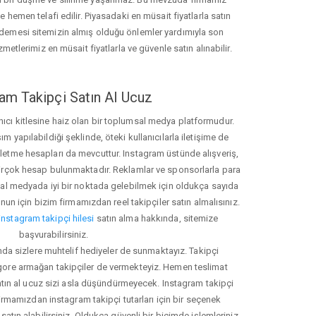
hemen telafi edilir. Piyasadaki en müsait fiyatlarla satın
ödemesi sitemizin almış olduğu önlemler yardımıyla son
zmetlerimiz en müsait fiyatlarla ve güvenle satın alınabilir.
am Takipçi Satın Al Ucuz
nıcı kitlesine haiz olan bir toplumsal medya platformudur.
yapılabildiği şeklinde, öteki kullanıcılarla iletişime de
işletme hesapları da mevcuttur. Instagram üstünde alışveriş,
 birçok hesap bulunmaktadır. Reklamlar ve sponsorlarla para
 medyada iyi bir noktada gelebilmek için oldukça sayıda
unun için bizim firmamızdan reel takipçiler satın almalısınız.
instagram takipçi hilesi
satın alma hakkında, sitemize
başvurabilirsiniz.
nda sizlere muhtelif hediyeler de sunmaktayız. Takipçi
 gore armağan takipçiler de vermekteyiz. Hemen teslimat
atın al ucuz sizi asla düşündürmeyecek. Instagram takipçi
 firmamızdan instagram takipçi tutarları için bir seçenek
satın alabilirsiniz. Oldukça güvenli bir biçimde işlemleriniz