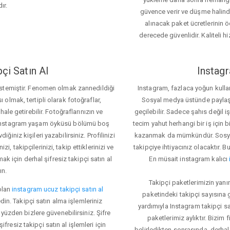
ır.
güvence verir ve düşme halinde 
alınacak paket ücretlerinin 
derecede güvenlidir. Kaliteli hi
çi Satın Al
Instagr
 istemiştir. Fenomen olmak zannedildiği
Instagram, fazlaca yoğun kulla
ı olmak, tertipli olarak fotoğraflar,
Sosyal medya üstünde paylaşım 
le getirebilir. Fotoğraflarınızın ve
geçilebilir. Sadece şahıs değil 
iz. Instagram yaşam öyküsü bölümü boş
tecim yahut herhangi bir iş için
iğiniz kişileri yazabilirsiniz. Profilinizi
kazanmak da mümkündür. Sosyal
i, takipçilerinizi, takip ettiklerinizi ve
takipçiye ihtiyacınız olacaktır. B
ak için derhal şifresiz takipçi satın al
En müsait instagram kalıcı
ın.
Takipçi paketlerimizin yanı
olan
instagram ucuz takipçi satın al
paketindeki takipçi sayısına
din. Takipçi satın alma işlemleriniz
yardımıyla Instagram takipçi s
üzden bizlere güvenebilirsiniz. Şifre
paketlerimiz aylıktır. Bizim
fresiz takipçi satın al işlemleri için
belirledikten sonrasında, derhal 