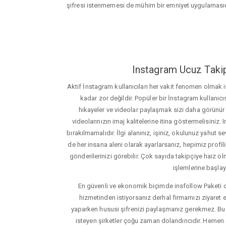
şifresi istenmemesi de mühim bir emniyet uygulamasıd
Instagram Ucuz Takip
Aktif İnstagram kullanıcıları her vakit fenomen olmak
kadar zor değildir. Popüler bir İnstagram kullanıcıs
hikayeler ve videolar paylaşmak sizi daha görünür ha
videolarınızın imaj kalitelerine itina göstermelisin
bırakılmamalıdır. İlgi alanınız, işiniz, okulunuz yahut sevd
de her insana aleni olarak ayarlarsanız, hepimiz profiliniz
gönderilerinizi görebilir. Çok sayıda takipçiye haiz olm
işlemlerine başlay
En güvenli ve ekonomik biçimde insfollow Paketi 
hizmetinden istiyorsanız derhal firmamızı ziyaret e
yaparken hususi şifrenizi paylaşmanız gerekmez. Bu y
isteyen şirketler çoğu zaman dolandırıcıdır. Hemen şi