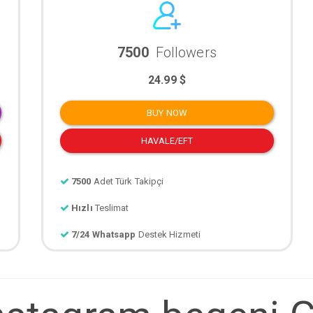
7500
Followers
24.99 $
BUY NOW
HAVALE/EFT
7500
Adet Türk Takipçi
Hızlı
Teslimat
7/24 Whatsapp
Destek Hizmeti