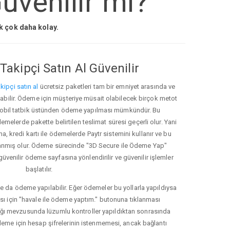
üvenilir mi?
ak çok daha kolay.
Takipçi Satın Al Güvenilir
kipçi satın al
ücretsiz paketleri tam bir emniyet arasında ve
ınabilir. Ödeme için müşteriye müsait olabilecek birçok metot
ve mobil tatbik üstünden ödeme yapılması mümkündür. Bu
melerde pakette belirtilen teslimat süresi geçerli olur. Yani
ma, kredi kartı ile ödemelerde Paytr sistemini kullanır ve bu
anmış olur. Ödeme sürecinde "3D Secure ile Ödeme Yap"
güvenilir ödeme sayfasına yönlendirilir ve güvenilir işlemler
başlatılır.
e da ödeme yapılabilir. Eğer ödemeler bu yollarla yapıldıysa
ası için "havale ile ödeme yaptım." butonuna tıklanması
ığı mevzusunda lüzumlu kontroller yapıldıktan sonrasında
kleme için hesap şifrelerinin istenmemesi, ancak bağlantı