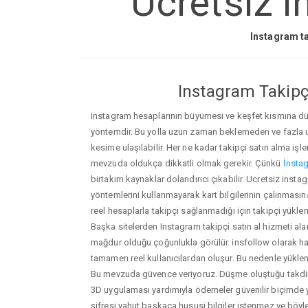
Ucretsiz i
Instagram ta
Instagram Takipçi
Instagram hesaplarının büyümesi ve keşfet kısmına düşm
yöntemdir. Bu yolla uzun zaman beklemeden ve fazla
kesime ulaşılabilir. Her ne kadar takipçi satın alma işl
mevzuda oldukça dikkatli olmak gerekir. Çünkü
İnstag
birtakım kaynaklar dolandırıcı çıkabilir. Ucretsiz ins
yöntemlerini kullanmayarak kart bilgilerinin çalınmasına n
reel hesaplarla takipçi sağlanmadığı için takipçi yükle
Başka sitelerden Instagram takipçi satın al hizmeti ala
mağdur olduğu çoğunlukla görülür. insfollow olarak h
tamamen reel kullanıcılardan oluşur. Bu nedenle yü
Bu mevzuda güvence veriyoruz. Düşme oluştuğu takdird
3D uygulaması yardımıyla ödemeler güvenilir biçimde y
şifresi yahut başkaca hususi bilgiler istenmez ve böy