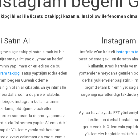
nstagram begeni G
kipçi hilesi ile ücretsiz takipçi kazanın. İnsfollow ile fenomen olm
 Satın Al
İnstagram 
esi için takipçi satın almak iyi bir
İnsfollow'un kaliteli
instagram ta
 uğraşmaya ihtiyaç duymadan hedef
basit ödeme şekilleri ile satın al
eminin yapılması öneri edilse de bu
kullanılır. Kredi kartıyla 
ram takipçi
satışı yaptığını iddia eden
yöntemlerle meydana getirilen öde
tagram begeni Güvenli ödeme
derhal yüklemeler başlatılır. Fir
için olanlar çıkabilir. En iyi ihtimalle
biçimde tam bir emniyet sağl
mesi daha sonra düşmeler olabilir.
seçeneği işaretlendiği takdirde 
n birçok instagram kullanıcılarının
azırlamış olduğumuz paketler
Ayrıca havale yada EFT yöntemiyl
klemeden sonrasında düşme yaşanmaz.
teslimatın derhal başlatılm
e telafisi hemen yapılır. Sitemizdeki
gerekecektir. Ödemenin yapıld
apılır. Yükleme yapılacak hesabın
yüklemeler başlatılacaktır.Yü
lece gizyazı çalınması da engellenmiş