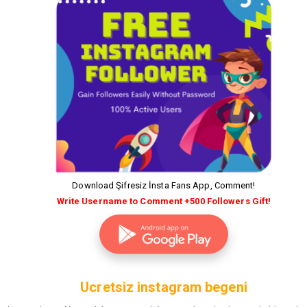
Download Şifresiz İnsta Fans App, Comment!
Write Username to Comment +500 Followers Gift!
Ucretsiz instagram begeni