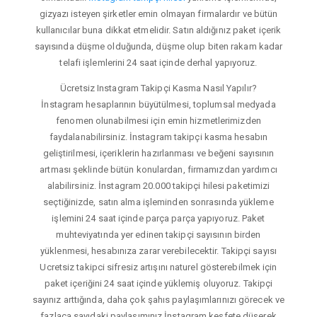
gizyazı isteyen şirketler emin olmayan firmalardır ve bütün
kullanıcılar buna dikkat etmelidir. Satın aldığınız paket içerik
sayısında düşme olduğunda, düşme olup biten rakam kadar
telafi işlemlerini 24 saat içinde derhal yapıyoruz.
Ücretsiz Instagram Takipçi Kasma Nasıl Yapılır?
İnstagram hesaplarının büyütülmesi, toplumsal medyada
fenomen olunabilmesi için emin hizmetlerimizden
faydalanabilirsiniz. İnstagram takipçi kasma hesabın
geliştirilmesi, içeriklerin hazırlanması ve beğeni sayısının
artması şeklinde bütün konulardan, firmamızdan yardımcı
alabilirsiniz. İnstagram 20.000 takipçi hilesi paketimizi
seçtiğinizde, satın alma işleminden sonrasında yükleme
işlemini 24 saat içinde parça parça yapıyoruz. Paket
muhteviyatında yer edinen takipçi sayısının birden
yüklenmesi, hesabınıza zarar verebilecektir. Takipçi sayısı
Ucretsiz takipci sifresiz artışını naturel gösterebilmek için
paket içeriğini 24 saat içinde yüklemiş oluyoruz. Takipçi
sayınız arttığında, daha çok şahıs paylaşımlarınızı görecek ve
fazlaca sayıdaki paylaşımınız İnstagram keşfete düşerek