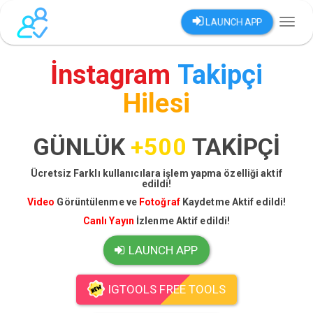
LAUNCH APP
Toggl
naviga
İnstagram
Takipçi
Hilesi
GÜNLÜK
+500
TAKİPÇİ
Ücretsiz Farklı kullanıcılara işlem yapma özelliği aktif
edildi!
Video
Görüntülenme ve
Fotoğraf
Kaydetme Aktif edildi!
Canlı Yayın
İzlenme Aktif edildi!
LAUNCH APP
IGTOOLS FREE TOOLS