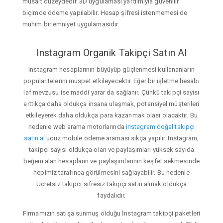
müsait düzeydedir. 3D uygulaması yardımıyla güvenilir
biçimde ödeme yapılabilir. Hesap şifresi istenmemesi de
mühim bir emniyet uygulamasıdır.
Instagram Organik Takipçi Satın Al
Instagram hesaplarının büyüyüp güçlenmesi kullananların
popülaritelerini müspet etkileyecektir. Eğer bir işletme hesabı
laf mevzusu ise maddi yarar da sağlanır. Çünkü takipçi sayısı
arttıkça daha oldukça insana ulaşmak, potansiyel müşterileri
etkileyerek daha oldukça para kazanmak olası olacaktır. Bu
nedenle web arama motorlarında
instagram doğal takipçi
satın al
ucuz mobile ödeme araması sıkça yapılır. Instagram,
takipçi sayısı oldukça olan ve paylaşımları yüksek sayıda
beğeni alan hesapların ve paylaşımlarının keşfet sekmesinde
hepimiz tarafınca görülmesini sağlayabilir. Bu nedenle
Ucretsiz takipci sifresiz takipçi satın almak oldukça
faydalıdır.
Firmamızın satışa sunmuş olduğu İnstagram takipçi paketleri