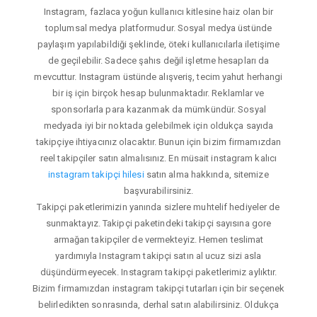
Instagram, fazlaca yoğun kullanıcı kitlesine haiz olan bir
toplumsal medya platformudur. Sosyal medya üstünde
paylaşım yapılabildiği şeklinde, öteki kullanıcılarla iletişime
de geçilebilir. Sadece şahıs değil işletme hesapları da
mevcuttur. Instagram üstünde alışveriş, tecim yahut herhangi
bir iş için birçok hesap bulunmaktadır. Reklamlar ve
sponsorlarla para kazanmak da mümkündür. Sosyal
medyada iyi bir noktada gelebilmek için oldukça sayıda
takipçiye ihtiyacınız olacaktır. Bunun için bizim firmamızdan
reel takipçiler satın almalısınız. En müsait instagram kalıcı
instagram takipçi hilesi
satın alma hakkında, sitemize
başvurabilirsiniz.
Takipçi paketlerimizin yanında sizlere muhtelif hediyeler de
sunmaktayız. Takipçi paketindeki takipçi sayısına gore
armağan takipçiler de vermekteyiz. Hemen teslimat
yardımıyla Instagram takipçi satın al ucuz sizi asla
düşündürmeyecek. Instagram takipçi paketlerimiz aylıktır.
Bizim firmamızdan instagram takipçi tutarları için bir seçenek
belirledikten sonrasında, derhal satın alabilirsiniz. Oldukça