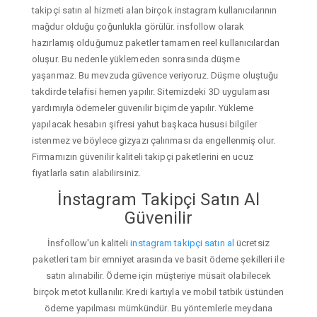
takipçi satın al hizmeti alan birçok instagram kullanıcılarının
mağdur olduğu çoğunlukla görülür. insfollow olarak
hazırlamış olduğumuz paketler tamamen reel kullanıcılardan
oluşur. Bu nedenle yüklemeden sonrasında düşme
yaşanmaz. Bu mevzuda güvence veriyoruz. Düşme oluştuğu
takdirde telafisi hemen yapılır. Sitemizdeki 3D uygulaması
yardımıyla ödemeler güvenilir biçimde yapılır. Yükleme
yapılacak hesabın şifresi yahut başkaca hususi bilgiler
istenmez ve böylece gizyazı çalınması da engellenmiş olur.
Firmamızın güvenilir kaliteli takipçi paketlerini en ucuz
fiyatlarla satın alabilirsiniz.
İnstagram Takipçi Satın Al
Güvenilir
İnsfollow'un kaliteli
instagram takipçi satın al
ücretsiz
paketleri tam bir emniyet arasında ve basit ödeme şekilleri ile
satın alınabilir. Ödeme için müşteriye müsait olabilecek
birçok metot kullanılır. Kredi kartıyla ve mobil tatbik üstünden
ödeme yapılması mümkündür. Bu yöntemlerle meydana