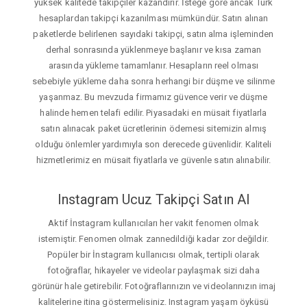
yüksek kalitede takipçiler kazandırır. İsteğe gore ancak Türk
hesaplardan takipçi kazanılması mümkündür. Satın alınan
paketlerde belirlenen sayıdaki takipçi, satın alma işleminden
derhal sonrasında yüklenmeye başlanır ve kısa zaman
arasında yükleme tamamlanır. Hesapların reel olması
sebebiyle yükleme daha sonra herhangi bir düşme ve silinme
yaşanmaz. Bu mevzuda firmamız güvence verir ve düşme
halinde hemen telafi edilir. Piyasadaki en müsait fiyatlarla
satın alınacak paket ücretlerinin ödemesi sitemizin almış
olduğu önlemler yardımıyla son derecede güvenlidir. Kaliteli
hizmetlerimiz en müsait fiyatlarla ve güvenle satın alınabilir.
Instagram Ucuz Takipçi Satın Al
Aktif İnstagram kullanıcıları her vakit fenomen olmak
istemiştir. Fenomen olmak zannedildiği kadar zor değildir.
Popüler bir İnstagram kullanıcısı olmak, tertipli olarak
fotoğraflar, hikayeler ve videolar paylaşmak sizi daha
görünür hale getirebilir. Fotoğraflarınızın ve videolarınızın imaj
kalitelerine itina göstermelisiniz. Instagram yaşam öyküsü