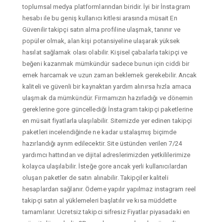
toplumsal medya platformlarından biridir. İyi bir İnstagram
hesabı ile bu geniş kullanıcı kitlesi arasında müsait En
Güvenilir takipçi satın alma profiline ulaşmak, tanınır ve
popüler olmak, alan kişi potansiyeline ulaşarak yüksek
hasılat sağlamak olası olabilir. Kişisel çabalarla takipçi ve
beğeni kazanmak mümkündür sadece bunun için ciddi bir
emek harcamak ve uzun zaman beklemek gerekebilir. Ancak
kaliteli ve güvenli bir kaynaktan yardım alınırsa hızla amaca
ulaşmak da mümkündür. Firmamızın hazırladığı ve dönemin
gereklerine gore güncellediği İnstagram takipçi paketlerine
en müsait fiyatlarla ulaşılabilir. Sitemizde yer edinen takipçi
paketleri incelendiğinde ne kadar ustalaşmış biçimde
hazırlandığı ayrım edilecektir. Site üstünden verilen 7/24
yardımcı hattından ve dijital adreslerimizden yetkililerimize
kolayca ulaşılabilir. İsteğe gore ancak yerli kullanıcılardan
oluşan paketler de satın alınabilir. Takipçiler kaliteli
hesaplardan sağlanır. Ödeme yapılır yapılmaz instagram reel
takipçi satın al yüklemeleri başlatılır ve kısa müddette
tamamlanır. Ucretsiz takipci sifresiz Fiyatlar piyasadaki en