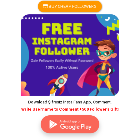
BUY CHEAP FOLLOWERS
Download Şifresiz İnsta Fans App, Comment!
Write Username to Comment +500 Followers Gift!