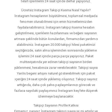
telafi işlemlerini 24 saat içinde derhal yapıyoruz.
Ücretsiz Instagram Takipçi Kasma Nasıl Yapılır?
İnstagram hesaplarının büyütülmesi, toplumsal medyada
fenomen olunabilmesi için emin hizmetlerimizden
faydalanabilirsiniz. İnstagram takipçi kasma hesabın
geliştirilmesi, içeriklerin hazırlanması ve beğeni sayısının
artması şeklinde bütün konulardan, firmamızdan yardımcı
alabilirsiniz. İnstagram 20.000 takipçi hilesi paketimizi
seçtiğinizde, satın alma işleminden sonrasında yükleme
işlemini 24 saat içinde parça parça yapıyoruz. Paket
muhteviyatında yer edinen takipçi sayısının birden
yüklenmesi, hesabınıza zarar verebilecektir. Takipçi sayısı
Yanlis begeni artışını naturel gösterebilmek için paket
içeriğini 24 saat içinde yüklemiş oluyoruz. Takipçi sayınız
arttığında, daha çok şahıs paylaşımlarınızı görecek ve
fazlaca sayıdaki paylaşımınız İnstagram keşfete düşerek
izlenmeye başlanacaktır.
Takipçi Sayısının Profile Katkısı
Firmamız, parasız İnstagram takipçi sayısı iyi mi artırılır ve