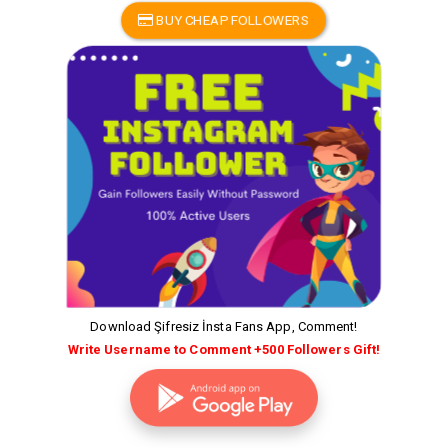
BUY CHEAP FOLLOWERS
Download Şifresiz İnsta Fans App, Comment!
Write Username to Comment +500 Followers Gift!