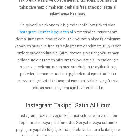
takip ettiklerinizi ve gönderilerinizi görebilir. Çok sayıda
takipçiye haiz olmak için derhal şifresiz takipçi satın al
işlemlerine başlayın.
En güvenli ve ekonomik biçimde insfollow Paketi olan
instagram ucuz takipçi satın al
hizmetinden istiyorsanız
derhal firmamızı ziyaret edin. Takipçi satın alma işlemleriniz
yaparken hususi şifrenizi paylaşmanız gerekmez. Bu yüzden
bizlere güvenebilirsiniz. Şifre isteyen şirketler çoğu zaman
dolandırıcıdır. Hemen şifresiz takipçi satın al işlemleri için
sitemizi inceleyin. Bizim size sunduğumuz aylık takipçi
paketleri, tamamen reel takipçilerden oluşmaktadır. Bu
mevzuda içinizde bir kaygı oluşmasın. Kaliteli ve şifresiz
takipçi satın al işlemi için bizi tercih edin.
Instagram Takipçi Satın Al Ucuz
Instagram, fazlaca yoğun kullanıcı kitlesine haiz olan bir
toplumsal medya platformudur. Sosyal medya üstünde
paylaşım yapılabildiği şeklinde, öteki kullanıcılarla iletişime