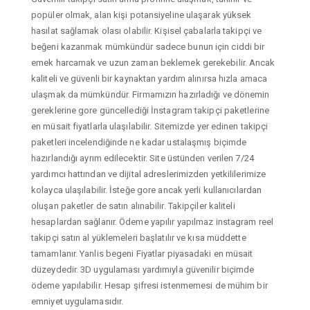
popüler olmak, alan kişi potansiyeline ulaşarak yüksek
hasılat sağlamak olası olabilir. Kişisel çabalarla takipçi ve
beğeni kazanmak mümkündür sadece bunun için ciddi bir
emek harcamak ve uzun zaman beklemek gerekebilir. Ancak
kaliteli ve güvenli bir kaynaktan yardım alınırsa hızla amaca
ulaşmak da mümkündür. Firmamızın hazırladığı ve dönemin
gereklerine gore güncellediği İnstagram takipçi paketlerine
en müsait fiyatlarla ulaşılabilir. Sitemizde yer edinen takipçi
paketleri incelendiğinde ne kadar ustalaşmış biçimde
hazırlandığı ayrım edilecektir. Site üstünden verilen 7/24
yardımcı hattından ve dijital adreslerimizden yetkililerimize
kolayca ulaşılabilir. İsteğe gore ancak yerli kullanıcılardan
oluşan paketler de satın alınabilir. Takipçiler kaliteli
hesaplardan sağlanır. Ödeme yapılır yapılmaz instagram reel
takipçi satın al yüklemeleri başlatılır ve kısa müddette
tamamlanır. Yanlis begeni Fiyatlar piyasadaki en müsait
düzeydedir. 3D uygulaması yardımıyla güvenilir biçimde
ödeme yapılabilir. Hesap şifresi istenmemesi de mühim bir
emniyet uygulamasıdır.