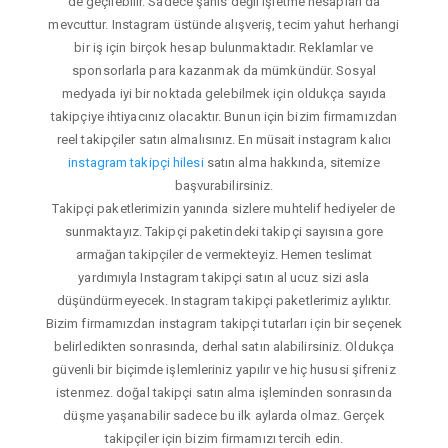
de geçilebilir. Sadece şahıs değil işletme hesapları da
mevcuttur. Instagram üstünde alışveriş, tecim yahut herhangi
bir iş için birçok hesap bulunmaktadır. Reklamlar ve
sponsorlarla para kazanmak da mümkündür. Sosyal
medyada iyi bir noktada gelebilmek için oldukça sayıda
takipçiye ihtiyacınız olacaktır. Bunun için bizim firmamızdan
reel takipçiler satın almalısınız. En müsait instagram kalıcı
instagram takipçi hilesi
satın alma hakkında, sitemize
başvurabilirsiniz.
Takipçi paketlerimizin yanında sizlere muhtelif hediyeler de
sunmaktayız. Takipçi paketindeki takipçi sayısına gore
armağan takipçiler de vermekteyiz. Hemen teslimat
yardımıyla Instagram takipçi satın al ucuz sizi asla
düşündürmeyecek. Instagram takipçi paketlerimiz aylıktır.
Bizim firmamızdan instagram takipçi tutarları için bir seçenek
belirledikten sonrasında, derhal satın alabilirsiniz. Oldukça
güvenli bir biçimde işlemleriniz yapılır ve hiç hususi şifreniz
istenmez. doğal takipçi satın alma işleminden sonrasında
düşme yaşanabilir sadece bu ilk aylarda olmaz. Gerçek
takipçiler için bizim firmamızı tercih edin.