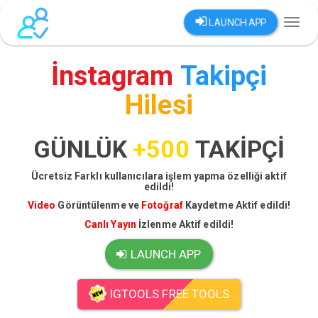
LAUNCH APP
Toggl
naviga
İnstagram
Takipçi
Hilesi
GÜNLÜK
+500
TAKİPÇİ
Ücretsiz Farklı kullanıcılara işlem yapma özelliği aktif
edildi!
Video
Görüntülenme ve
Fotoğraf
Kaydetme Aktif edildi!
Canlı Yayın
İzlenme Aktif edildi!
LAUNCH APP
IGTOOLS FREE TOOLS