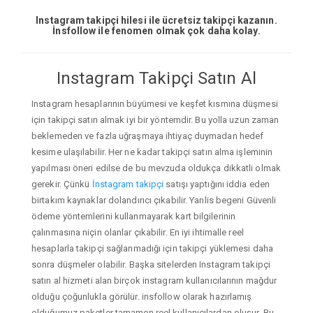
Instagram takipçi hilesi ile ücretsiz takipçi kazanın.
İnsfollow ile fenomen olmak çok daha kolay.
Instagram Takipçi Satın Al
Instagram hesaplarının büyümesi ve keşfet kısmına düşmesi
için takipçi satın almak iyi bir yöntemdir. Bu yolla uzun zaman
beklemeden ve fazla uğraşmaya ihtiyaç duymadan hedef
kesime ulaşılabilir. Her ne kadar takipçi satın alma işleminin
yapılması öneri edilse de bu mevzuda oldukça dikkatli olmak
gerekir. Çünkü
İnstagram takipçi
satışı yaptığını iddia eden
birtakım kaynaklar dolandırıcı çıkabilir. Yanlis begeni Güvenli
ödeme yöntemlerini kullanmayarak kart bilgilerinin
çalınmasına niçin olanlar çıkabilir. En iyi ihtimalle reel
hesaplarla takipçi sağlanmadığı için takipçi yüklemesi daha
sonra düşmeler olabilir. Başka sitelerden Instagram takipçi
satın al hizmeti alan birçok instagram kullanıcılarının mağdur
olduğu çoğunlukla görülür. insfollow olarak hazırlamış
olduğumuz paketler tamamen reel kullanıcılardan oluşur. Bu