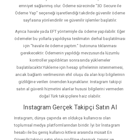
emniyet sağlanmış olur. Ödeme sürecinde "3D Secure ile
Ödeme Yap" seçeneği işaretlendiği takdirde güvenilir ödeme
sayfasına yönlendirilir ve güvenilir işlemler başlatılır.
Ayrıca havale yada EFT yöntemiyle da ödeme yapılabilir. Eğer
ödemeler bu yollarla yapıldıysa teslimatın derhal başlatılması
için "havale ile ödeme yaptım." butonuna tıklanması
gerekecektir. Ödemenin yapıldığı mevzusunda lüzumlu
kontroller yapıldıktan sonrasında yüklemeler
başlatılacaktır.Yükleme için hesap şifrelerinin istenmemesi,
ancak bağlantı verilmesinin ehil oluşu da alan kişi bilgilerinin
gizliliğine verilen önemden kaynaklanır. Instagram takipçi
satın al güvenli hizmetini alanlar hususi bilgilerini vermeden
doğal Türk takipçilere haiz olabilir.
Instagram Gerçek Takipçi Satın Al
Instagram, dünya çapında en oldukça kullanıcısı olan
toplumsal medya platformlarından biridir. İyi bir İnstagram
hesabı ile bu geniş kullanıcı kitlesi arasında müsait En
Güvenilir takipçi satın alma profiline ulaşmak, tanınır ve