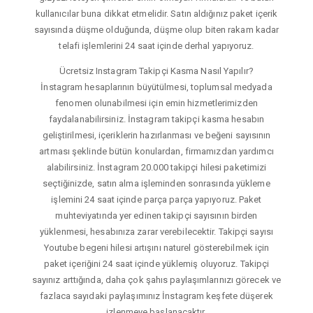
kullanıcılar buna dikkat etmelidir. Satın aldığınız paket içerik
sayısında düşme olduğunda, düşme olup biten rakam kadar
telafi işlemlerini 24 saat içinde derhal yapıyoruz.
Ücretsiz Instagram Takipçi Kasma Nasıl Yapılır?
İnstagram hesaplarının büyütülmesi, toplumsal medyada
fenomen olunabilmesi için emin hizmetlerimizden
faydalanabilirsiniz. İnstagram takipçi kasma hesabın
geliştirilmesi, içeriklerin hazırlanması ve beğeni sayısının
artması şeklinde bütün konulardan, firmamızdan yardımcı
alabilirsiniz. İnstagram 20.000 takipçi hilesi paketimizi
seçtiğinizde, satın alma işleminden sonrasında yükleme
işlemini 24 saat içinde parça parça yapıyoruz. Paket
muhteviyatında yer edinen takipçi sayısının birden
yüklenmesi, hesabınıza zarar verebilecektir. Takipçi sayısı
Youtube begeni hilesi artışını naturel gösterebilmek için
paket içeriğini 24 saat içinde yüklemiş oluyoruz. Takipçi
sayınız arttığında, daha çok şahıs paylaşımlarınızı görecek ve
fazlaca sayıdaki paylaşımınız İnstagram keşfete düşerek
izlenmeye başlanacaktır.