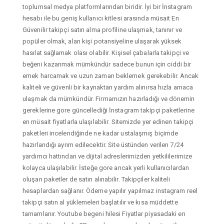
toplumsal medya platformlarından biridir. İyi bir İnstagram
hesabı ile bu geniş kullanıcı kitlesi arasında müsait En
Güvenilir takipçi satın alma profiline ulaşmak, tanınır ve
popüler olmak, alan kişi potansiyeline ulaşarak yüksek
hasılat sağlamak olası olabilir. Kişisel çabalarla takipçi ve
beğeni kazanmak mümkündür sadece bunun için ciddi bir
emek harcamak ve uzun zaman beklemek gerekebilir. Ancak
kaliteli ve güvenli bir kaynaktan yardım alınırsa hızla amaca
ulaşmak da mümkündür. Firmamızın hazırladığı ve dönemin
gereklerine gore güncellediği İnstagram takipçi paketlerine
en müsait fiyatlarla ulaşılabilir. Sitemizde yer edinen takipçi
paketleri incelendiğinde ne kadar ustalaşmış biçimde
hazırlandığı ayrım edilecektir. Site üstünden verilen 7/24
yardımcı hattından ve dijital adreslerimizden yetkililerimize
kolayca ulaşılabilir. İsteğe gore ancak yerli kullanıcılardan
oluşan paketler de satın alınabilir. Takipçiler kaliteli
hesaplardan sağlanır. Ödeme yapılır yapılmaz instagram reel
takipçi satın al yüklemeleri başlatılır ve kısa müddette
tamamlanır. Youtube begeni hilesi Fiyatlar piyasadaki en