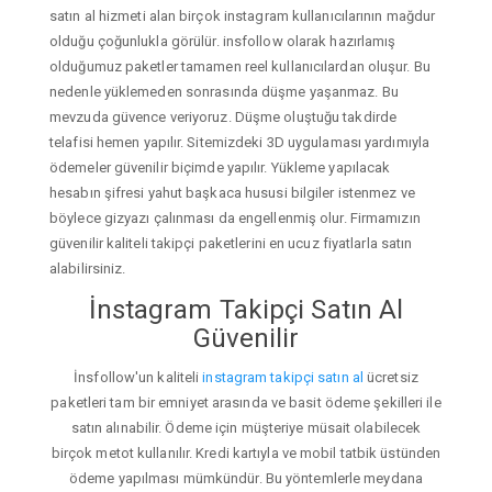
satın al hizmeti alan birçok instagram kullanıcılarının mağdur
olduğu çoğunlukla görülür. insfollow olarak hazırlamış
olduğumuz paketler tamamen reel kullanıcılardan oluşur. Bu
nedenle yüklemeden sonrasında düşme yaşanmaz. Bu
mevzuda güvence veriyoruz. Düşme oluştuğu takdirde
telafisi hemen yapılır. Sitemizdeki 3D uygulaması yardımıyla
ödemeler güvenilir biçimde yapılır. Yükleme yapılacak
hesabın şifresi yahut başkaca hususi bilgiler istenmez ve
böylece gizyazı çalınması da engellenmiş olur. Firmamızın
güvenilir kaliteli takipçi paketlerini en ucuz fiyatlarla satın
alabilirsiniz.
İnstagram Takipçi Satın Al
Güvenilir
İnsfollow'un kaliteli
instagram takipçi satın al
ücretsiz
paketleri tam bir emniyet arasında ve basit ödeme şekilleri ile
satın alınabilir. Ödeme için müşteriye müsait olabilecek
birçok metot kullanılır. Kredi kartıyla ve mobil tatbik üstünden
ödeme yapılması mümkündür. Bu yöntemlerle meydana