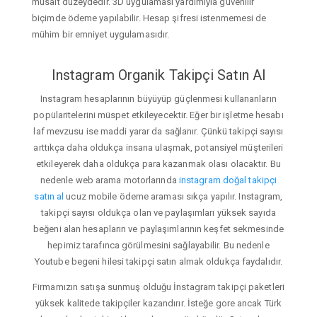
müsait düzeydedir. 3D uygulaması yardımıyla güvenilir
biçimde ödeme yapılabilir. Hesap şifresi istenmemesi de
mühim bir emniyet uygulamasıdır.
Instagram Organik Takipçi Satın Al
Instagram hesaplarının büyüyüp güçlenmesi kullananların
popülaritelerini müspet etkileyecektir. Eğer bir işletme hesabı
laf mevzusu ise maddi yarar da sağlanır. Çünkü takipçi sayısı
arttıkça daha oldukça insana ulaşmak, potansiyel müşterileri
etkileyerek daha oldukça para kazanmak olası olacaktır. Bu
nedenle web arama motorlarında
instagram doğal takipçi
satın al
ucuz mobile ödeme araması sıkça yapılır. Instagram,
takipçi sayısı oldukça olan ve paylaşımları yüksek sayıda
beğeni alan hesapların ve paylaşımlarının keşfet sekmesinde
hepimiz tarafınca görülmesini sağlayabilir. Bu nedenle
Youtube begeni hilesi takipçi satın almak oldukça faydalıdır.
Firmamızın satışa sunmuş olduğu İnstagram takipçi paketleri
yüksek kalitede takipçiler kazandırır. İsteğe gore ancak Türk