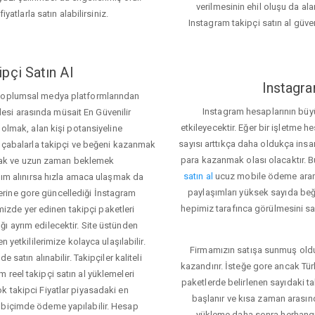
verilmesinin ehil oluşu da alan
iyatlarla satın alabilirsiniz.
Instagram takipçi satın al güve
pçi Satın Al
Instagra
 toplumsal medya platformlarından
Instagram hesaplarının büy
itlesi arasında müsait En Güvenilir
etkileyecektir. Eğer bir işletme 
 olmak, alan kişi potansiyeline
sayısı arttıkça daha oldukça insa
el çabalarla takipçi ve beğeni kazanmak
para kazanmak olası olacaktır.
mak ve uzun zaman beklemek
satın al
ucuz mobile ödeme aramas
rdım alınırsa hızla amaca ulaşmak da
paylaşımları yüksek sayıda beğ
rine gore güncellediği İnstagram
hepimiz tarafınca görülmesini sa
temizde yer edinen takipçi paketleri
ı ayrım edilecektir. Site üstünden
 yetkililerimize kolayca ulaşılabilir.
Firmamızın satışa sunmuş olduğ
 satın alınabilir. Takipçiler kaliteli
kazandırır. İsteğe gore ancak Tü
 reel takipçi satın al yüklemeleri
paketlerde belirlenen sayıdaki t
k takipci Fiyatlar piyasadaki en
başlanır ve kısa zaman arasın
 biçimde ödeme yapılabilir. Hesap
yükleme daha sonra herhang