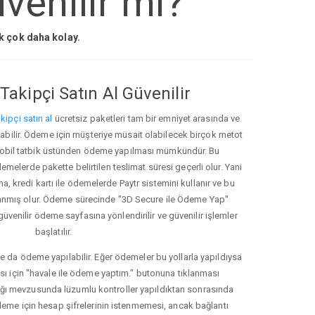
venilir mi?
ak çok daha kolay.
Takipçi Satın Al Güvenilir
kipçi satın al
ücretsiz paketleri tam bir emniyet arasında ve
ınabilir. Ödeme için müşteriye müsait olabilecek birçok metot
ve mobil tatbik üstünden ödeme yapılması mümkündür. Bu
melerde pakette belirtilen teslimat süresi geçerli olur. Yani
ma, kredi kartı ile ödemelerde Paytr sistemini kullanır ve bu
anmış olur. Ödeme sürecinde "3D Secure ile Ödeme Yap"
güvenilir ödeme sayfasına yönlendirilir ve güvenilir işlemler
başlatılır.
e da ödeme yapılabilir. Eğer ödemeler bu yollarla yapıldıysa
ası için "havale ile ödeme yaptım." butonuna tıklanması
ığı mevzusunda lüzumlu kontroller yapıldıktan sonrasında
kleme için hesap şifrelerinin istenmemesi, ancak bağlantı