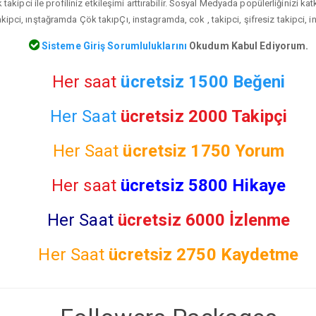
akipci ile profiliniz etkileşimi arttırabilir. Sosyal Medyada popülerliğinizi ka
ipci, ınştağramda Çök takıpÇı, instagramda, cok , takipci, şifresiz takipci, i
Sisteme Giriş Sorumluluklarını
Okudum Kabul Ediyorum.
Her saat
ücretsiz 1500 Beğeni
Her Saat
ücretsiz 2000 Takipçi
Her Saat
ücretsiz
1750 Yorum
Her saat
ücretsiz 5800 Hikaye
Her Saat
ücretsiz 6000 İzlenme
Her Saat
ücretsiz
2750 Kaydetme