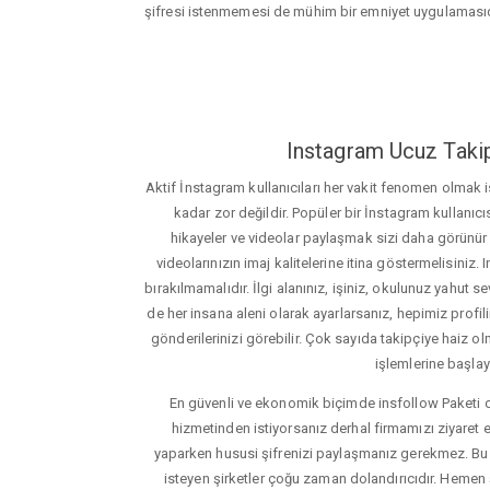
şifresi istenmemesi de mühim bir emniyet uygulamasıd
Instagram Ucuz Takip
Aktif İnstagram kullanıcıları her vakit fenomen olmak
kadar zor değildir. Popüler bir İnstagram kullanıcıs
hikayeler ve videolar paylaşmak sizi daha görünür ha
videolarınızın imaj kalitelerine itina göstermelisin
bırakılmamalıdır. İlgi alanınız, işiniz, okulunuz yahut sevd
de her insana aleni olarak ayarlarsanız, hepimiz profiliniz
gönderilerinizi görebilir. Çok sayıda takipçiye haiz olm
işlemlerine başlay
En güvenli ve ekonomik biçimde insfollow Paketi 
hizmetinden istiyorsanız derhal firmamızı ziyaret e
yaparken hususi şifrenizi paylaşmanız gerekmez. Bu y
isteyen şirketler çoğu zaman dolandırıcıdır. Hemen şi