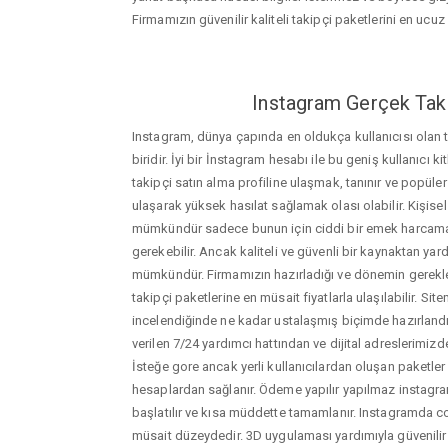
Firmamızın güvenilir kaliteli takipçi paketlerini en ucuz f
Instagram Gerçek Taki
Instagram, dünya çapında en oldukça kullanıcısı olan
biridir. İyi bir İnstagram hesabı ile bu geniş kullanıcı k
takipçi satın alma profiline ulaşmak, tanınır ve popüler
ulaşarak yüksek hasılat sağlamak olası olabilir. Kişis
mümkündür sadece bunun için ciddi bir emek harca
gerekebilir. Ancak kaliteli ve güvenli bir kaynaktan ya
mümkündür. Firmamızın hazırladığı ve dönemin gerekle
takipçi paketlerine en müsait fiyatlarla ulaşılabilir. Si
incelendiğinde ne kadar ustalaşmış biçimde hazırlandığ
verilen 7/24 yardımcı hattından ve dijital adreslerimizden
İsteğe gore ancak yerli kullanıcılardan oluşan paketler de
hesaplardan sağlanır. Ödeme yapılır yapılmaz instagram
başlatılır ve kısa müddette tamamlanır. Instagramda co
müsait düzeydedir. 3D uygulaması yardımıyla güvenilir