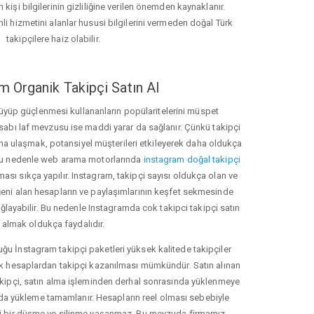
 kişi bilgilerinin gizliliğine verilen önemden kaynaklanır.
nli hizmetini alanlar hususi bilgilerini vermeden doğal Türk
takipçilere haiz olabilir.
m Organik Takipçi Satın Al
üyüp güçlenmesi kullananların popülaritelerini müspet
hesabı laf mevzusu ise maddi yarar da sağlanır. Çünkü takipçi
na ulaşmak, potansiyel müşterileri etkileyerek daha oldukça
 Bu nedenle web arama motorlarında
instagram doğal takipçi
ı sıkça yapılır. Instagram, takipçi sayısı oldukça olan ve
eni alan hesapların ve paylaşımlarının keşfet sekmesinde
ğlayabilir. Bu nedenle Instagramda cok takipci takipçi satın
almak oldukça faydalıdır.
u İnstagram takipçi paketleri yüksek kalitede takipçiler
rk hesaplardan takipçi kazanılması mümkündür. Satın alınan
akipçi, satın alma işleminden derhal sonrasında yüklenmeye
da yükleme tamamlanır. Hesapların reel olması sebebiyle
i bir düşme ve silinme yaşanmaz. Bu mevzuda firmamız