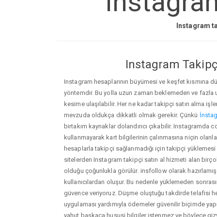
Instagram
Instagram ta
Instagram Takipçi
Instagram hesaplarının büyümesi ve keşfet kısmına düşm
yöntemdir. Bu yolla uzun zaman beklemeden ve fazla
kesime ulaşılabilir. Her ne kadar takipçi satın alma işl
mevzuda oldukça dikkatli olmak gerekir. Çünkü
İnstag
birtakım kaynaklar dolandırıcı çıkabilir. Instagramda 
kullanmayarak kart bilgilerinin çalınmasına niçin olanlar ç
hesaplarla takipçi sağlanmadığı için takipçi yüklemesi
sitelerden Instagram takipçi satın al hizmeti alan birç
olduğu çoğunlukla görülür. insfollow olarak hazırlam
kullanıcılardan oluşur. Bu nedenle yüklemeden sonr
güvence veriyoruz. Düşme oluştuğu takdirde telafisi h
uygulaması yardımıyla ödemeler güvenilir biçimde yapıl
yahut başkaca hususi bilgiler istenmez ve böylece giz