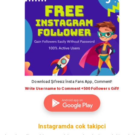
Download Şifresiz İnsta Fans App, Comment!
Write Username to Comment +500 Followers Gift!
Instagramda cok takipci