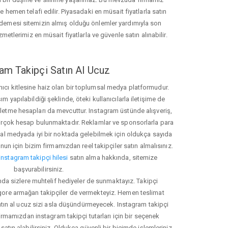
hemen telafi edilir. Piyasadaki en müsait fiyatlarla satın
ödemesi sitemizin almış olduğu önlemler yardımıyla son
zmetlerimiz en müsait fiyatlarla ve güvenle satın alınabilir.
am Takipçi Satın Al Ucuz
nıcı kitlesine haiz olan bir toplumsal medya platformudur.
yapılabildiği şeklinde, öteki kullanıcılarla iletişime de
işletme hesapları da mevcuttur. Instagram üstünde alışveriş,
 birçok hesap bulunmaktadır. Reklamlar ve sponsorlarla para
 medyada iyi bir noktada gelebilmek için oldukça sayıda
unun için bizim firmamızdan reel takipçiler satın almalısınız.
instagram takipçi hilesi
satın alma hakkında, sitemize
başvurabilirsiniz.
nda sizlere muhtelif hediyeler de sunmaktayız. Takipçi
 gore armağan takipçiler de vermekteyiz. Hemen teslimat
atın al ucuz sizi asla düşündürmeyecek. Instagram takipçi
 firmamızdan instagram takipçi tutarları için bir seçenek
satın alabilirsiniz. Oldukça güvenli bir biçimde işlemleriniz