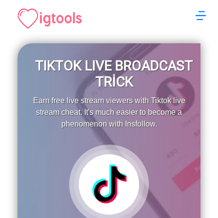
TIKTOK LIVE BROADCAST
TRİCK
Earn free live stream viewers with Tiktok live
stream cheat. It's much easier to become a
phenomenon with Insfollow.